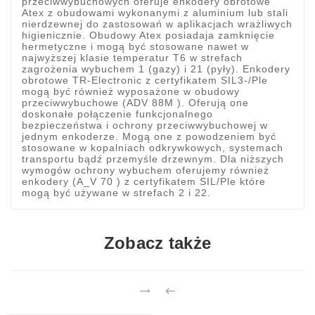
przeciwwybuchowych oferuje enkodery obrotowe
Atex z obudowami wykonanymi z aluminium lub stali
nierdzewnej do zastosowań w aplikacjach wrażliwych
higienicznie. Obudowy Atex posiadaja zamknięcie
hermetyczne i mogą być stosowane nawet w
najwyższej klasie temperatur T6 w strefach
zagrożenia wybuchem 1 (gazy) i 21 (pyły). Enkodery
obrotowe TR-Electronic z certyfikatem SIL3-/Ple
mogą być również wyposażone w obudowy
przeciwwybuchowe (ADV 88M ). Oferują one
doskonałe połączenie funkcjonalnego
bezpieczeństwa i ochrony przeciwwybuchowej w
jednym enkoderze. Mogą one z powodzeniem być
stosowane w kopalniach odkrywkowych, systemach
transportu bądź przemyśle drzewnym. Dla niższych
wymogów ochrony wybuchem oferujemy również
enkodery (A_V 70 ) z certyfikatem SIL/Ple które
mogą być używane w strefach 2 i 22.
Zobacz także

