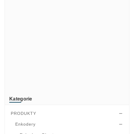
Marki
ADATA
CUSTOM
di-soric
ELMEKO
GeBE
KONTRON
Mindeo
NEWLAND
TR-Electronic
TRsystems
Kategorie
PRODUKTY

Enkodery
