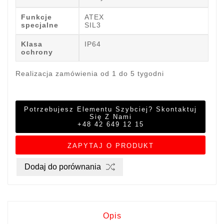
Funkcje
ATEX
specjalne
SIL3
Klasa
IP64
ochrony
Realizacja zamówienia od 1 do 5 tygodni
Potrzebujesz Elementu Szybciej? Skontaktuj
Się Z Nami
+48 42 649 12 15
ZAPYTAJ O PRODUKT
Dodaj do porównania
Opis