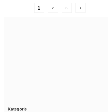

1
2
3
Marki
ADATA
CUSTOM
di-soric
ELMEKO
GeBE
KONTRON
Mindeo
NEWLAND
TR-Electronic
TRsystems
Kategorie