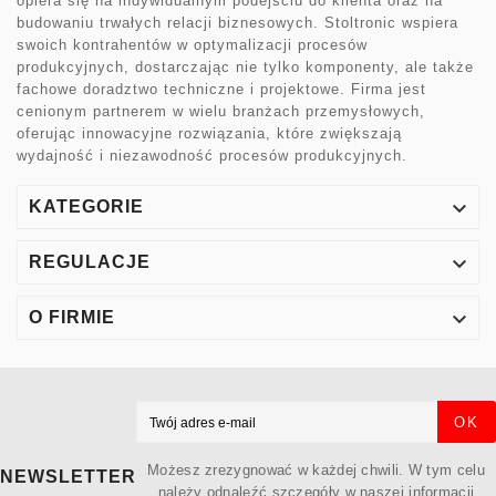
opiera się na indywidualnym podejściu do klienta oraz na
budowaniu trwałych relacji biznesowych. Stoltronic wspiera
swoich kontrahentów w optymalizacji procesów
produkcyjnych, dostarczając nie tylko komponenty, ale także
fachowe doradztwo techniczne i projektowe. Firma jest
cenionym partnerem w wielu branżach przemysłowych,
oferując innowacyjne rozwiązania, które zwiększają
wydajność i niezawodność procesów produkcyjnych.

KATEGORIE

REGULACJE

O FIRMIE
OK
Możesz zrezygnować w każdej chwili. W tym celu
NEWSLETTER
należy odnaleźć szczegóły w naszej informacji