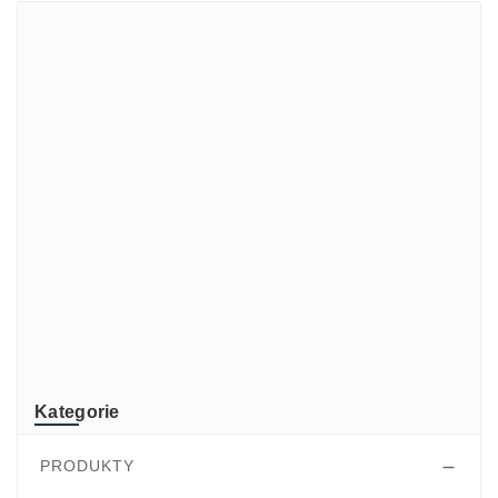
Marki
ADATA
CUSTOM
di-soric
ELMEKO
GeBE
KONTRON
Mindeo
NEWLAND
TR-Electronic
TRsystems
Kategorie
PRODUKTY
