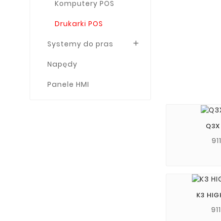
Komputery POS
Drukarki POS
Systemy do pras

Napędy
Panele HMI
Q3X
91
K3 HIG
91