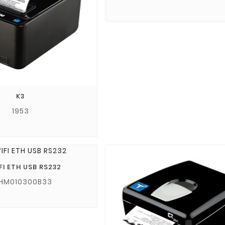
K3
1953
FI ETH USB RS232
1HM010300B33