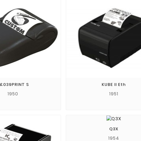
&039PRINT S
KUBE II Eth
1950
1951
Q3X
1954