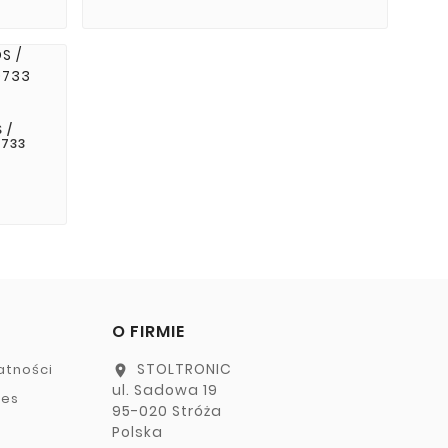
 /
0733
O FIRMIE
STOLTRONIC
atności
location_on
ul. Sadowa 19
ies
95-020 Stróża
Polska