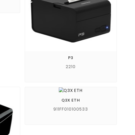
P3
2210
Q3X ETH
911FF010100533