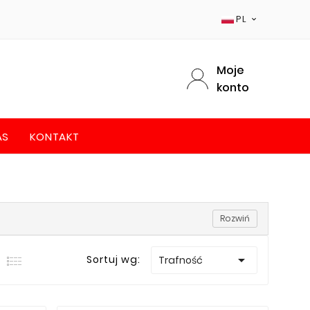
PL

Moje
konto
AS
KONTAKT
Rozwiń

Sortuj wg:
Trafność