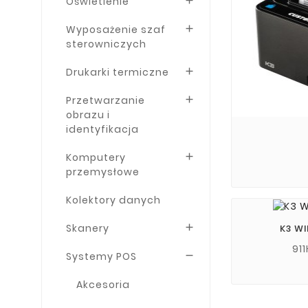
Oświetlenie

Wyposażenie szaf

sterowniczych
Drukarki termiczne

Przetwarzanie

obrazu i
identyfikacja
Komputery

przemysłowe
Kolektory danych
Skanery

K3 WI
91
Systemy POS

Akcesoria