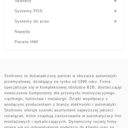
Skanery

Systemy POS

Systemy do pras

Napędy
Panele HMI
Stoltronic to doświadczony partner w obszarze automatyki
przemysłowej, działający na rynku od 1998 roku. Firma
specjalizuje się w kompleksowej obsłudze B2B, dostarczając
nowoczesne komponenty dla przemysłu motoryzacyjnego,
ciężkiego, hutnictwa i metalurgii. Dzięki współpracy z
wiodącymi producentami z branży elektroniki i automatyki
Stoltronic oferuje szeroki asortyment najwyższej jakości
rozwiązań, które znajdują zastosowanie w automatyzacji linii
montażowych i wykańczających. Dynamiczny rozwój firmy
opiera się na indywidualnym podejściu do klienta oraz na