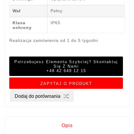
Wał
Pełny
Klasa
IP65
ochrony
Realizacja zamówienia od 1 do 5 tygodni
Potrzebujesz Elementu Szybciej? Skontaktuj
Się Z Nami
+48 42 649 12 15
ZAPYTAJ O PRODUKT
Dodaj do porównania
Opis