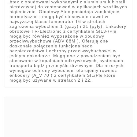
Atex z obudowami wykonanymi z aluminium lub stali
nierdzewnej do zastosowań w aplikacjach wrażliwych
higienicznie. Obudowy Atex posiadaja zamknięcie
hermetyczne i mogą być stosowane nawet w
najwyższej klasie temperatur T6 w strefach
zagrożenia wybuchem 1 (gazy) i 21 (pyły). Enkodery
obrotowe TR-Electronic z certyfikatem SIL3-/Ple
mogą być również wyposażone w obudowy
przeciwwybuchowe (ADV 88M ). Oferują one
doskonałe połączenie funkcjonalnego
bezpieczeństwa i ochrony przeciwwybuchowej w
jednym enkoderze. Mogą one z powodzeniem być
stosowane w kopalniach odkrywkowych, systemach
transportu bądź przemyśle drzewnym. Dla niższych
wymogów ochrony wybuchem oferujemy również
enkodery (A_V 70 ) z certyfikatem SIL/Ple które
mogą być używane w strefach 2 i 22.
Marki
ADATA
CUSTOM