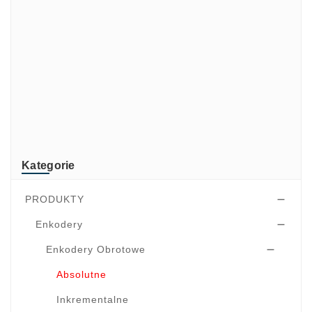
di-soric
ELMEKO
GeBE
KONTRON
Mindeo
NEWLAND
TR-Electronic
TRsystems
Kategorie
PRODUKTY

Enkodery

Enkodery Obrotowe

Absolutne
Inkrementalne