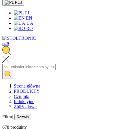
PL

PL
EN
UA
RO
call
Strona główna
PRODUKTY
Czujniki
Indukcyjne
Zbliżeniowe
Filtruj
Rozwiń
678 produkty