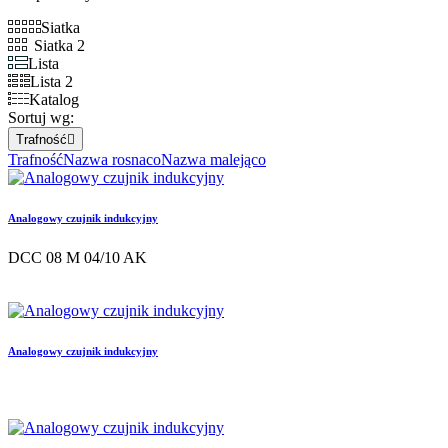
Siatka
Siatka 2
Lista
Lista 2
Katalog
Sortuj wg:
Trafność

Trafność
Nazwa rosnaco
Nazwa malejąco
Analogowy czujnik indukcyjny
DCC 08 M 04/10 AK
Analogowy czujnik indukcyjny