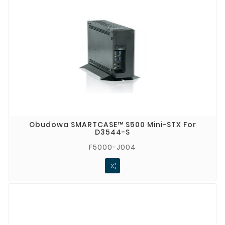
przeznaczone do pracy w trudnych warunkach, często 
bez wentylatorów.​
Dzięki szerokiemu portfolio, Kontron dostarcza 
rozwiązania spełniające różnorodne wymagania 
aplikacyjne.​
Technologie IoT i komunikacja
W odpowiedzi na rosnące zapotrzebowanie na 
inteligentne systemy, Kontron rozwija technologie IoT, 
oferując:​
Obudowa SMARTCASE™ S500 Mini-STX For
D3544-S
Gatewaye IoT
: Urządzenia umożliwiające bezpieczne i 
efektywne połączenie urządzeń końcowych z chmurą.​
F5000-J004
Platformy Edge Computing
: Systemy przetwarzające 
dane na brzegu sieci, redukując opóźnienia i 
zwiększając efektywność operacyjną.​
Te innowacyjne rozwiązania wspierają transformację 
cyfrową w różnych sektorach przemysłu.​