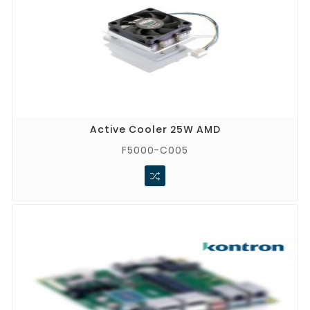
Zastosowania w różnych branżach
Produkty Kontron znajdują zastosowanie w wielu 
sektorach, w tym:​
Automatyka przemysłowa
: Sterowanie procesami, 
monitorowanie i analiza danych w czasie 
rzeczywistym.​
Transport i logistyka
: Systemy zarządzania flotą, 
monitorowanie pojazdów i infrastruktury transportowej.​
Active Cooler 25W AMD
Energetyka
: Monitorowanie i kontrola systemów 
F5000-C005
energetycznych, w tym odnawialnych źródeł energii.​
Medycyna
: Urządzenia diagnostyczne, systemy 
monitorowania pacjentów i zarządzania danymi 
medycznymi.​
Dzięki elastyczności i skalowalności, rozwiązania 
Kontron są dostosowane do specyficznych potrzeb 
każdej branży.​
Dlaczego warto wybrać Kontron w Stoltronic?
Oficjalny dystrybutor
: Stoltronic jest autoryzowanym 