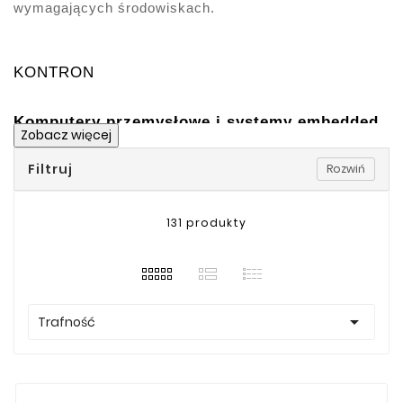
wymagających środowiskach.​
KONTRON
Komputery przemysłowe i systemy embedded
Zobacz więcej
Kontron oferuje różnorodne komputery przemysłowe, w 
Filtruj
Rozwiń
tym:​
Płyty główne
 mSTX
, mITX z procesorami SoC
131 produkty
Komputery jednopłytkowe (SBC)
: Kompaktowe 
rozwiązania idealne do zastosowań wbudowanych.​
Komputery modułowe
: Elastyczne moduły 
umożliwiające szybkie tworzenie niestandardowych 
systemów.​
Komputery panelowe (HMI)
: Zintegrowane 

Trafność
rozwiązania z ekranami dotykowymi, idealne do 
interfejsów użytkownika w środowiskach 
przemysłowych.​
Komputery typu Box PC: Wytrzymałe urządzenia 