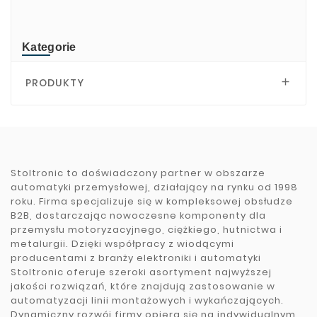
TRsystems
Kategorie
PRODUKTY

Stoltronic to doświadczony partner w obszarze
automatyki przemysłowej, działający na rynku od 1998
roku. Firma specjalizuje się w kompleksowej obsłudze
B2B, dostarczając nowoczesne komponenty dla
przemysłu motoryzacyjnego, ciężkiego, hutnictwa i
metalurgii. Dzięki współpracy z wiodącymi
producentami z branży elektroniki i automatyki
Stoltronic oferuje szeroki asortyment najwyższej
jakości rozwiązań, które znajdują zastosowanie w
automatyzacji linii montażowych i wykańczających.
Dynamiczny rozwój firmy opiera się na indywidualnym