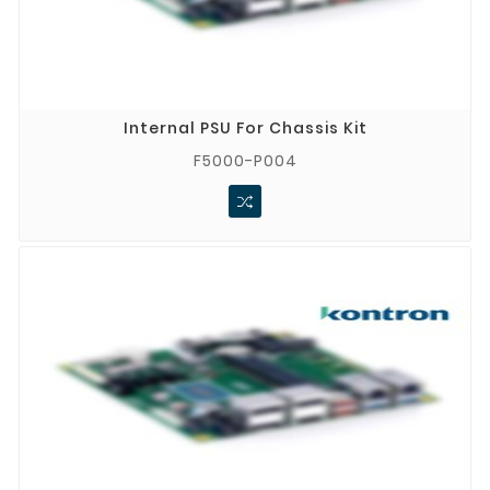
partnerem marki Kontron, co gwarantuje oryginalność 
produktów i pełne wsparcie techniczne.​
Szeroki asortyment
: Oferujemy różnorodne modele i 
konfiguracje, dostosowane do indywidualnych potrzeb 
klientów.​
Profesjonalne doradztwo
: Nasz zespół ekspertów 
Internal PSU For Chassis Kit
służy pomocą w doborze odpowiednich rozwiązań, 
zapewniając optymalne dopasowanie do wymagań 
F5000-P004
aplikacyjnych.​
Szybka realizacja zamówień
: Dzięki lokalnemu 
magazynowi, większość produktów jest dostępna od 
ręki, co skraca czas oczekiwania na dostawę.​
Zapraszamy do zapoznania się z pełną ofertą 
produktów Kontron na stronie Stoltronic.pl. Nasz zespół 
chętnie pomoże w wyborze najlepszego rozwiązania 
dopasowanego do Twoich potrzeb.