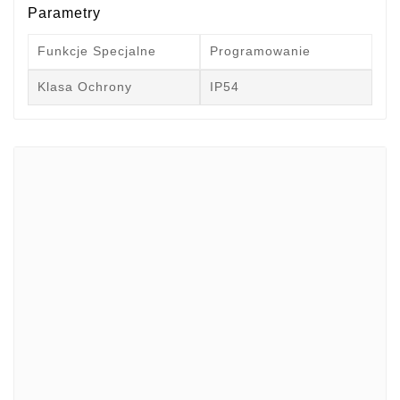
Parametry
Funkcje Specjalne
Programowanie
Klasa Ochrony
IP54
Marki
ADATA
CUSTOM
di-soric
ELMEKO
GeBE
KONTRON
Mindeo
NEWLAND