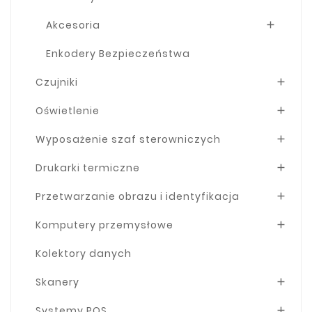
Akcesoria

Enkodery Bezpieczeństwa
Czujniki

Oświetlenie

Wyposażenie szaf sterowniczych

Drukarki termiczne

Przetwarzanie obrazu i identyfikacja

Komputery przemysłowe

Kolektory danych
Skanery

Systemy POS
