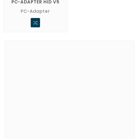
PC-ADAPTER HID V5
PC-Adapter
Marki
ADATA
CUSTOM
di-soric
ELMEKO
GeBE
KONTRON
Mindeo
NEWLAND