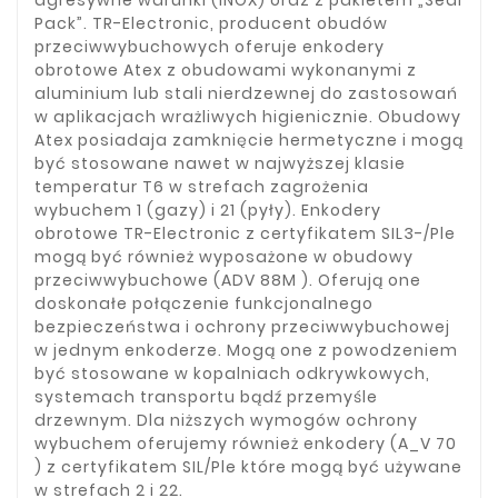
agresywne warunki (INOX) oraz z pakietem „Seal
Pack”. TR-Electronic, producent obudów
przeciwwybuchowych oferuje enkodery
obrotowe Atex z obudowami wykonanymi z
aluminium lub stali nierdzewnej do zastosowań
w aplikacjach wrażliwych higienicznie. Obudowy
Atex posiadaja zamknięcie hermetyczne i mogą
być stosowane nawet w najwyższej klasie
temperatur T6 w strefach zagrożenia
wybuchem 1 (gazy) i 21 (pyły). Enkodery
obrotowe TR-Electronic z certyfikatem SIL3-/Ple
mogą być również wyposażone w obudowy
przeciwwybuchowe (ADV 88M ). Oferują one
doskonałe połączenie funkcjonalnego
bezpieczeństwa i ochrony przeciwwybuchowej
w jednym enkoderze. Mogą one z powodzeniem
być stosowane w kopalniach odkrywkowych,
systemach transportu bądź przemyśle
drzewnym. Dla niższych wymogów ochrony
wybuchem oferujemy również enkodery (A_V 70
) z certyfikatem SIL/Ple które mogą być używane
w strefach 2 i 22.