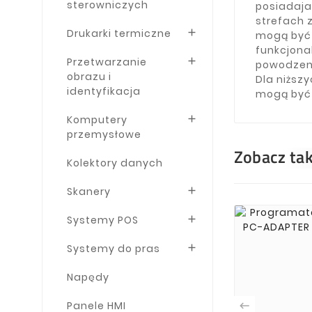
sterowniczych
posiadaja
strefach z
Drukarki termiczne

mogą być 
funkcjona
Przetwarzanie

powodzeni
obrazu i
Dla niższ
identyfikacja
mogą być 
Komputery

przemysłowe
Zobacz ta
Kolektory danych
Skanery

Systemy POS

Systemy do pras

Napędy
Panele HMI
