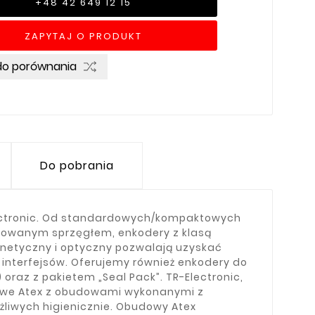
+48 42 649 12 15
ZAPYTAJ O PRODUKT
do porównania
Do pobrania
ectronic. Od standardowych/kompaktowych
dowanym sprzęgłem, enkodery z klasą
netyczny i optyczny pozwalają uzyskać
a interfejsów. Oferujemy również enkodery do
raz z pakietem „Seal Pack”. TR-Electronic,
owe Atex z obudowami wykonanymi z
żliwych higienicznie. Obudowy Atex