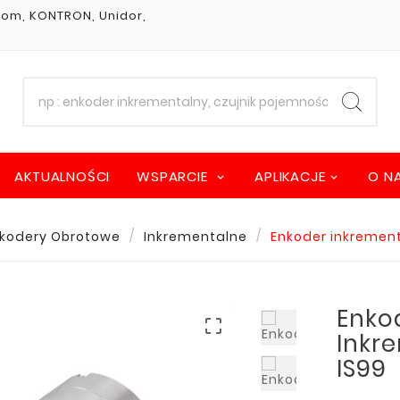
stom, KONTRON, Unidor,
AKTUALNOŚCI
WSPARCIE
APLIKACJE
O N
kodery Obrotowe
Inkrementalne
Enkoder inkrement
Enko

Inkr
IS99