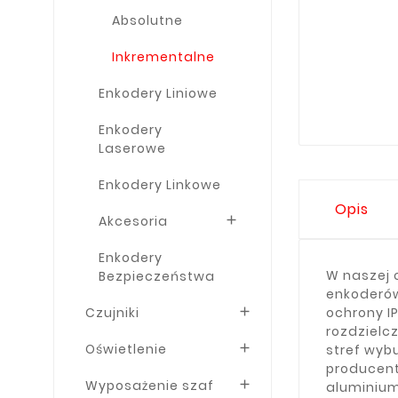
Absolutne
Inkrementalne
Enkodery Liniowe
Enkodery
Laserowe
Enkodery Linkowe
Opis
Akcesoria

Enkodery
W naszej 
Bezpieczeństwa
enkoderów
Czujniki
ochrony I

rozdzielcz
Oświetlenie

stref wyb
producent
Wyposażenie szaf

aluminium