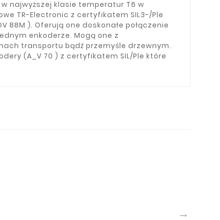
 najwyższej klasie temperatur T6 w
owe TR-Electronic z certyfikatem SIL3-/Ple
88M ). Oferują one doskonałe połączenie
jednym enkoderze. Mogą one z
ach transportu bądź przemyśle drzewnym.
ry (A_V 70 ) z certyfikatem SIL/Ple które
