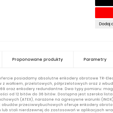
Dodaj 
Proponowane produkty
Parametry
ofercie posiadamy absolutne enkodery obrotowe TR-El
 z wałkiem, przelotowych, półprzelotowych oraz z wbu
P69 oraz enkodery redundantne. Dwa typy pomiaru: mag
ości od 12 bitów do 36 bitów. Dostępna jest szeroka list
uchowych (ATEX), narażone na agresywne warunki (INOX) o
 obudów przeciwwybuchowych oferuje enkodery obrot
 lub stali nierdzewnej do zastosowań w aplikacjach wra