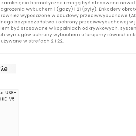
 zamknięcie hermetyczne i mogą być stosowane nawet w
agrożenia wybuchem 1 (gazy) i 21 (pyły). Enkodery obrot
również wyposażone w obudowy przeciwwybuchowe (ADV 
lnego bezpieczeństwa i ochrony przeciwwybuchowej w 
em być stosowane w kopalniach odkrywkowych, system
ych wymogów ochrony wybuchem oferujemy również enkode
używane w strefach 2 i 22.
kże