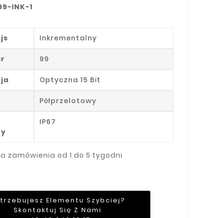
99-INK-1
js
Inkrementalny
r
99
ja
Optyczna 15 Bit
Półprzelotowy
IP67
ny
ja zamówienia od 1 do 5 tygodni
trzebujesz Elementu Szybciej?
Skontaktuj Się Z Nami