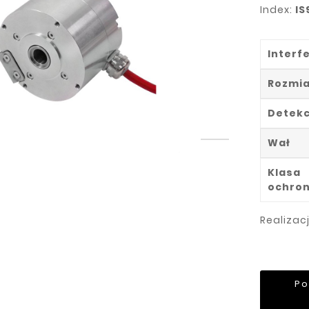
Index:
IS
Interfe
Rozmia
Detekc
Wał
Klasa
ochro
Realizac
Po