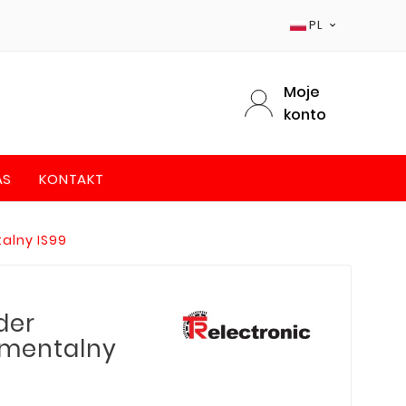
PL

Moje
konto
AS
KONTAKT
alny IS99
der
ementalny