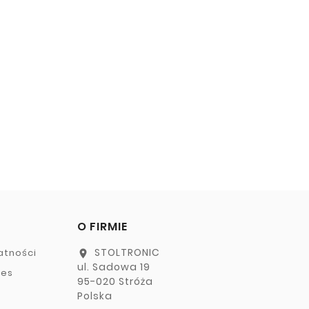
O FIRMIE
STOLTRONIC
atności
location_on
ul. Sadowa 19
ies
95-020 Stróża
Polska