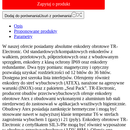
Zapytaj o produkt
Dodaj do porównania
Usuń z porównania
Opis
Proponowane produkty
Parametry
W naszej ofercie posiadamy absolutne enkodery obrotowe TR-
Electronic. Od standardowych/kompaktowych enkoderów z
wałkiem, przelotowych, półprzelotowych oraz z wbudowanym
sprzęgłem, enkodery z klasą ochrony IP69 oraz enkodery
redundantne. Dwa typy pomiaru: magnetyczny i optyczny
pozwalają uzyskać rozdzielczości od 12 bitów do 36 bitów.
Dostępna jest szeroka lista interfejsów. Oferujemy również
enkodery do stref wybuchowych (ATEX), narażone na agresywne
warunki (INOX) oraz z pakietem „Seal Pack”. TR-Electronic,
producent obudów przeciwwybuchowych oferuje enkodery
obrotowe Atex z obudowami wykonanymi z aluminium lub stali
nierdzewnej do zastosowań w aplikacjach wrażliwych higienicznie.
Obudowy Atex posiadaja zamknięcie hermetyczne i mogą być
stosowane nawet w najwyższej klasie temperatur T6 w strefach
zagrożenia wybuchem 1 (gazy) i 21 (pyły). Enkodery obrotowe TR-
Electronic z certyfikatem SIL3-/Ple mogą być również wyposażone
w obudowy przeciwwybuchowe (ADV 88M ). Oferują one