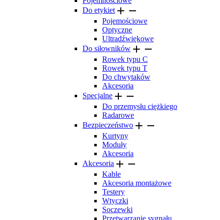
Pojemnościowe


Do etykiet
Pojemościowe
Optyczne
Ultradźwiękowe


Do siłowników
Rowek typu C
Rowek typu T
Do chwytaków
Akcesoria


Specjalne
Do przemysłu ciężkiego
Radarowe


Bezpieczeństwo
Kurtyny
Moduły
Akcesoria


Akcesoria
Kable
Akcesoria montażowe
Testery
Wtyczki
Soczewki
Przetwarzanie sygnału