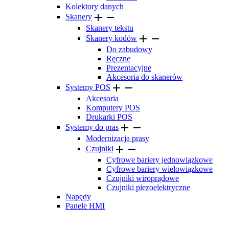
Kolektory danych


Skanery
Skanery tekstu


Skanery kodów
Do zabudowy
Ręczne
Prezentacyjne
Akcesoria do skanerów


Systemy POS
Akcesoria
Komputery POS
Drukarki POS


Systemy do pras
Modernizacja prasy


Czujniki
Cyfrowe bariery jednowiązkowe
Cyfrowe bariery wielowiązkowe
Czujniki wiroprądowe
Czujniki piezoelektryczne
Napędy
Panele HMI