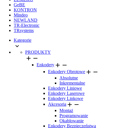
GeBE
KONTRON
Mindeo
NEWLAND
TR-Electronic
TRsystems
Kategorie

PRODUKTY




Enkodery


Enkodery Obrotowe
Absolutne
Inkrementalne
Enkodery Liniowe
Enkodery Laserowe
Enkodery Linkowe


Akcesoria
Montaż
Programowanie
Okablowanie
Enkodery Bezpieczeństwa