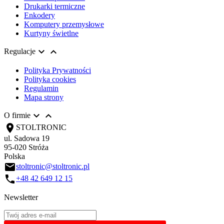
Drukarki termiczne
Enkodery
Komputery przemysłowe
Kurtyny świetlne


Regulacje
Polityka Prywatności
Polityka cookies
Regulamin
Mapa strony


O firmie
location_on
STOLTRONIC
ul. Sadowa 19
95-020 Stróża
Polska
email
stoltronic@stoltronic.pl
call
+48 42 649 12 15
Newsletter