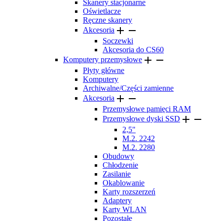
Skanery stacjonarne
Oświetlacze
Ręczne skanery


Akcesoria
Soczewki
Akcesoria do CS60


Komputery przemysłowe
Płyty główne
Komputery
Archiwalne/Części zamienne


Akcesoria
Przemysłowe pamięci RAM


Przemysłowe dyski SSD
2,5"
M.2. 2242
M.2. 2280
Obudowy
Chłodzenie
Zasilanie
Okablowanie
Karty rozszerzeń
Adaptery
Karty WLAN
Pozostałe