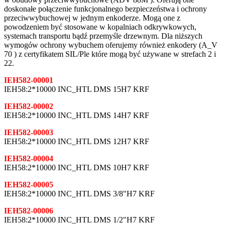
doskonałe połączenie funkcjonalnego bezpieczeństwa i ochrony
przeciwwybuchowej w jednym enkoderze. Mogą one z
powodzeniem być stosowane w kopalniach odkrywkowych,
systemach transportu bądź przemyśle drzewnym. Dla niższych
wymogów ochrony wybuchem oferujemy również enkodery (A_V
70 ) z certyfikatem SIL/Ple które mogą być używane w strefach 2 i
22.
IEH582-00001
IEH58:2*10000 INC_HTL DMS 15H7 KRF
IEH582-00002
IEH58:2*10000 INC_HTL DMS 14H7 KRF
IEH582-00003
IEH58:2*10000 INC_HTL DMS 12H7 KRF
IEH582-00004
IEH58:2*10000 INC_HTL DMS 10H7 KRF
IEH582-00005
IEH58:2*10000 INC_HTL DMS 3/8"H7 KRF
IEH582-00006
IEH58:2*10000 INC_HTL DMS 1/2"H7 KRF