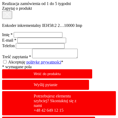
Realizacja zamówienia od 1 do 5 tygodni
Zapytaj o produkt
Enkoder inkrementalny IEH58:2 2…10000 Imp
Imię
*
E-mail
*
Telefon
Treść zapytania
*
Akceptuję
politykę prywatności
*
*
wymagane pola
Wróć do produktu
Wyślij pytanie
Potrzebujesz elementu
szybciej? Skontaktuj się z
nami
+48 42 649 12 15