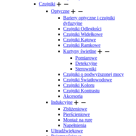


Czujniki


Optyczne
Bariery optyczne i czujniki
dyfuzyjne
Czujniki Odległości
Czujniki Widełkowe
Czujniki Kątowe
Czujniki Ramkowe


Kurtyny świetlne
Pomiarowe
Detekcyjne
Sterowniki
Czujniki o podwyższonej mocy
Czujniki Światłowodowe
Czujniki Koloru
Czujniki Kontrastu
Akcesoria


Indukcyjne
Zbliżeniowe
Pierścieniowe
Montaż na rurę
Napełnienia
Ultradźwiękowe