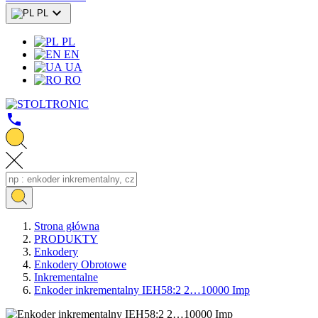

PL
PL
EN
UA
RO
call
Strona główna
PRODUKTY
Enkodery
Enkodery Obrotowe
Inkrementalne
Enkoder inkrementalny IEH58:2 2…10000 Imp