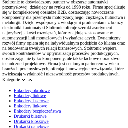
Stoltronic to doświadczony partner w obszarze automatyki
przemysłowej, działający na rynku od 1998 roku. Firma specjalizuje
się w kompleksowej obsłudze B2B, dostarczając nowoczesne
komponenty dla przemysłu motoryzacyjnego, ciężkiego, hutnictwa i
metalurgii. Dzięki współpracy z wiodącymi producentami z branży
elektroniki i automatyki Stoltronic oferuje szeroki asortyment
najwyższej jakości rozwiązań, które znajdują zastosowanie w
automatyzacji linii montażowych i wykańczających. Dynamiczny
rozwój firmy opiera się na indywidualnym podejściu do klienta oraz
na budowaniu trwałych relacji biznesowych. Stoltronic wspiera
swoich kontrahentów w optymalizacji procesów produkcyjnych,
dostarczając nie tylko komponenty, ale także fachowe doradztwo
techniczne i projektowe. Firma jest cenionym partnerem w wielu
branżach przemysłowych, oferując innowacyjne rozwiązania, które
zwiększają wydajność i niezawodność procesów produkcyjnych.


Kategorie
Enkodery obrotowe
Enkodery liniowe
Enkodery laserowe
Enkodery linkowe
Enkodery bezpieczeństwa
Drukarki biletowe
Drukarki kioskowe
Drukarki panelowe