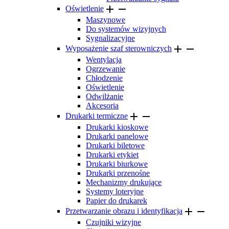


Oświetlenie
Maszynowe
Do systemów wizyjnych
Sygnalizacyjne


Wyposażenie szaf sterowniczych
Wentylacja
Ogrzewanie
Chłodzenie
Oświetlenie
Odwilżanie
Akcesoria


Drukarki termiczne
Drukarki kioskowe
Drukarki panelowe
Drukarki biletowe
Drukarki etykiet
Drukarki biurkowe
Drukarki przenośne
Mechanizmy drukujące
Systemy loteryjne
Papier do drukarek


Przetwarzanie obrazu i identyfikacja
Czujniki wizyjne