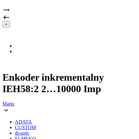


×
Enkoder inkrementalny
IEH58:2 2…10000 Imp
Marki

ADATA
CUSTOM
di-soric
ELMEKO