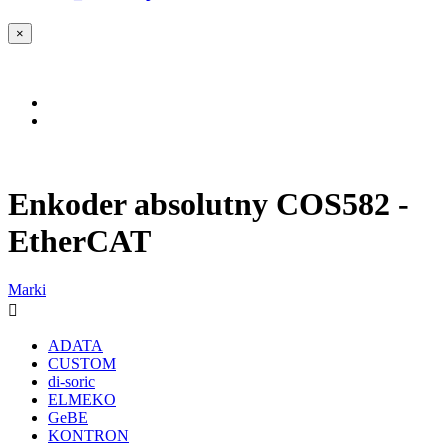
×
Enkoder absolutny COS582 -
EtherCAT
Marki

ADATA
CUSTOM
di-soric
ELMEKO
GeBE
KONTRON