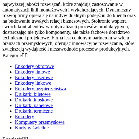
najwyższej jakości rozwiązań, które znajdują zastosowanie w
automatyzacji linii montażowych i wykańczających. Dynamiczny
rozwój firmy opiera się na indywidualnym podejściu do klienta oraz
na budowaniu trwałych relacji biznesowych. Stoltronic wspiera
swoich kontrahentów w optymalizacji procesów produkcyjnych,
dostarczając nie tylko komponenty, ale także fachowe doradztwo
techniczne i projektowe. Firma jest cenionym partnerem w wielu
branżach przemysłowych, oferując innowacyjne rozwiązania, które
zwiększają wydajność i niezawodność procesów produkcyjnych.
Kategorie


Enkodery obrotowe
Enkodery liniowe
Enkodery laserowe
Enkodery linkowe
Enkodery bezpieczeństwa
Drukarki biletowe
Drukarki kioskowe
Drukarki panelowe
Drukarki termiczne
Enkodery
Komputery przemysłowe
Kurtyny świetlne