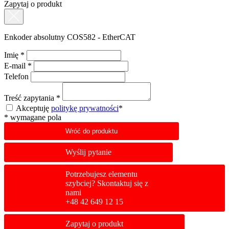
Zapytaj o produkt
Enkoder absolutny COS582 - EtherCAT
Imię
*
E-mail
*
Telefon
Treść zapytania
*
Akceptuję
politykę prywatności
*
*
wymagane pola
Wróć do produktu
Wyślij pytanie
Potrzebujesz elementu
szybciej? Skontaktuj się z
nami
+48 42 649 12 15
Zapytaj o produkt