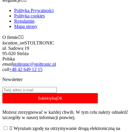
Regulacje


Polityka Prywatności
Polityka cookies
Regulamin
Mapa strony
O firmie


location_on
STOLTRONIC
ul. Sadowa 19
95-020 Stróża
Polska
email
stoltronic@stoltronic.pl
call
+48 42 649 12 15
Newsletter
Subskrybuj
OK
Możesz zrezygnować w każdej chwili. W tym celu należy odnaleźć
szczegóły w naszej informacji prawnej.

Wyrażam zgodę na otrzymywanie drogą elektroniczną na