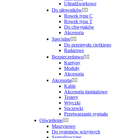
Ultradźwiękowe
Do siłowników


Rowek typu C
Rowek typu T
Do chwytaków
Akcesoria
Specjalne


Do przemysłu ciężkiego
Radarowe
Bezpieczeństwo


Kurtyny
Moduły
Akcesoria
Akcesoria


Kable
Akcesoria montażowe
Testery
Wtyczki
Soczewki
Przetwarzanie sygnału
Oświetlenie


Maszynowe
Do systemów wizyjnych
Sygnalizacyjne