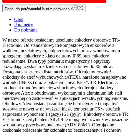
Dodaj do porównania
Usuń z porównania
Opis
Parametry
Do pobrania
W naszej ofercie posiadamy absolutne enkodery obrotowe TR-
Electronic. Od standardowych/kompaktowych enkoderów z
wałkiem, przelotowych, półprzelotowych oraz z wbudowanym
sprzęgłem, enkodery z klasą ochrony IP69 oraz enkodery
redundantne. Dwa typy pomiaru: magnetyczny i optyczny
pozwalają uzyskać rozdzielczości od 12 bitów do 36 bitów.
Dostępna jest szeroka lista interfejsów. Oferujemy również
enkodery do stref wybuchowych (ATEX), narażone na agresywne
warunki (INOX) oraz z pakietem „Seal Pack”. TR-Electronic,
producent obudów przeciwwybuchowych oferuje enkodery
obrotowe Atex z obudowami wykonanymi z aluminium lub stali
nierdzewnej do zastosowań w aplikacjach wrażliwych higienicznie.
Obudowy Atex posiadaja zamknięcie hermetyczne i mogą być
stosowane nawet w najwyższej klasie temperatur T6 w strefach
zagrożenia wybuchem 1 (gazy) i 21 (pyły). Enkodery obrotowe TR-
Electronic z certyfikatem SIL3-/Ple mogą być również wyposażone
w obudowy przeciwwybuchowe (ADV 88M ). Oferują one
doskonałe połączenie funkcjonalnego bezpieczeństwa i ochrony