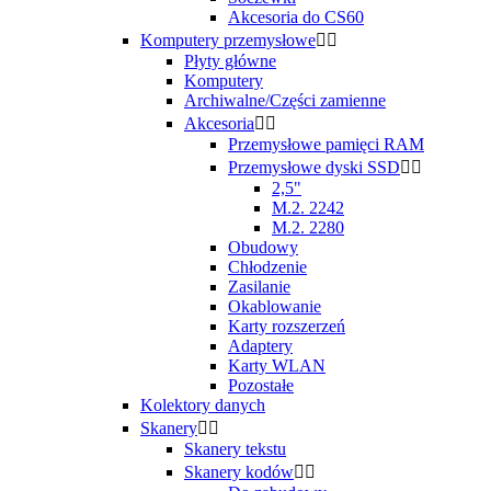
Akcesoria do CS60
Komputery przemysłowe


Płyty główne
Komputery
Archiwalne/Części zamienne
Akcesoria


Przemysłowe pamięci RAM
Przemysłowe dyski SSD


2,5"
M.2. 2242
M.2. 2280
Obudowy
Chłodzenie
Zasilanie
Okablowanie
Karty rozszerzeń
Adaptery
Karty WLAN
Pozostałe
Kolektory danych
Skanery


Skanery tekstu
Skanery kodów

