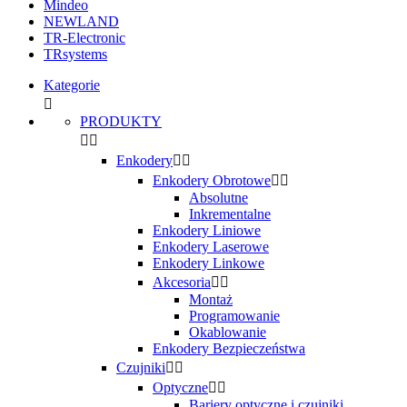
Mindeo
NEWLAND
TR-Electronic
TRsystems
Kategorie

PRODUKTY


Enkodery


Enkodery Obrotowe


Absolutne
Inkrementalne
Enkodery Liniowe
Enkodery Laserowe
Enkodery Linkowe
Akcesoria


Montaż
Programowanie
Okablowanie
Enkodery Bezpieczeństwa
Czujniki


Optyczne


Bariery optyczne i czujniki