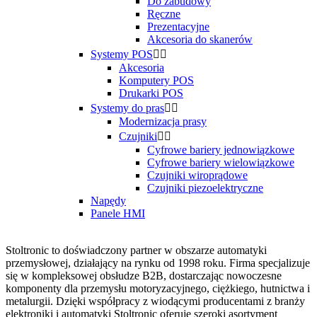
Do zabudowy
Ręczne
Prezentacyjne
Akcesoria do skanerów
Systemy POS


Akcesoria
Komputery POS
Drukarki POS
Systemy do pras


Modernizacja prasy
Czujniki


Cyfrowe bariery jednowiązkowe
Cyfrowe bariery wielowiązkowe
Czujniki wiroprądowe
Czujniki piezoelektryczne
Napędy
Panele HMI
Stoltronic to doświadczony partner w obszarze automatyki
przemysłowej, działający na rynku od 1998 roku. Firma specjalizuje
się w kompleksowej obsłudze B2B, dostarczając nowoczesne
komponenty dla przemysłu motoryzacyjnego, ciężkiego, hutnictwa i
metalurgii. Dzięki współpracy z wiodącymi producentami z branży
elektroniki i automatyki Stoltronic oferuje szeroki asortyment