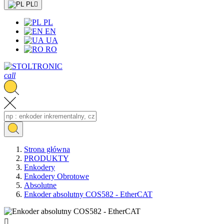
PL

PL
EN
UA
RO
call
Strona główna
PRODUKTY
Enkodery
Enkodery Obrotowe
Absolutne
Enkoder absolutny COS582 - EtherCAT
