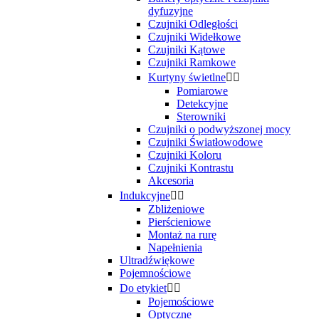
dyfuzyjne
Czujniki Odległości
Czujniki Widełkowe
Czujniki Kątowe
Czujniki Ramkowe
Kurtyny świetlne


Pomiarowe
Detekcyjne
Sterowniki
Czujniki o podwyższonej mocy
Czujniki Światłowodowe
Czujniki Koloru
Czujniki Kontrastu
Akcesoria
Indukcyjne


Zbliżeniowe
Pierścieniowe
Montaż na rurę
Napełnienia
Ultradźwiękowe
Pojemnościowe
Do etykiet


Pojemościowe
Optyczne