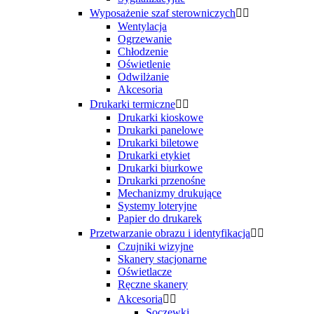
Wyposażenie szaf sterowniczych


Wentylacja
Ogrzewanie
Chłodzenie
Oświetlenie
Odwilżanie
Akcesoria
Drukarki termiczne


Drukarki kioskowe
Drukarki panelowe
Drukarki biletowe
Drukarki etykiet
Drukarki biurkowe
Drukarki przenośne
Mechanizmy drukujące
Systemy loteryjne
Papier do drukarek
Przetwarzanie obrazu i identyfikacja


Czujniki wizyjne
Skanery stacjonarne
Oświetlacze
Ręczne skanery
Akcesoria


Soczewki