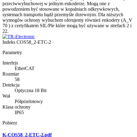
przeciwwybuchowej w jednym enkoderze. Mogą one z
powodzeniem być stosowane w kopalniach odkrywkowych,
systemach transportu bądź przemyśle drzewnym. Dla niższych
wymogów ochrony wybuchem oferujemy również enkodery (A_V
70 ) z certyfikatem SIL/Ple które mogą być używane w strefach 2 i
22.
Indeks
COS58_2-ETC-2
Parametry
Interfejs
EtherCAT
Rozmiar
58
Detekcja
Optyczna 18 Bit
Wał
Półprzelotowy
Klasa ochrony
IP65
Pobierz
K-COS58_2-ETC-2.pdf