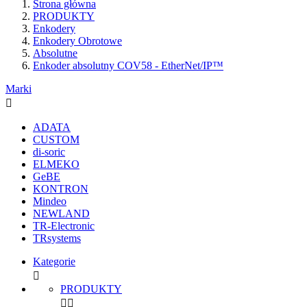
Strona główna
PRODUKTY
Enkodery
Enkodery Obrotowe
Absolutne
Enkoder absolutny COV58 - EtherNet/IP™
Marki

ADATA
CUSTOM
di-soric
ELMEKO
GeBE
KONTRON
Mindeo
NEWLAND
TR-Electronic
TRsystems
Kategorie

PRODUKTY

