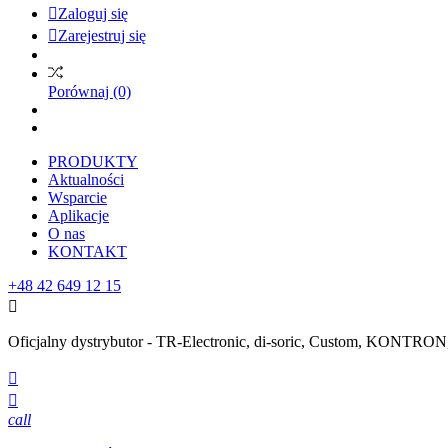

Zaloguj się

Zarejestruj się
Porównaj
(0)
PRODUKTY
Aktualności
Wsparcie
Aplikacje
O nas
KONTAKT
+48 42 649 12 15

Oficjalny dystrybutor - TR-Electronic, di-soric, Custom, KONTR


call