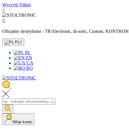
Wyczyść
Filtruj
×

Oficjalny dystrybutor - TR-Electronic, di-soric, Custom, KONTR
PL

PL
EN
UA
RO
Moje konto