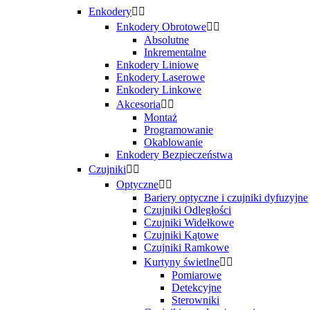
Enkodery


Enkodery Obrotowe


Absolutne
Inkrementalne
Enkodery Liniowe
Enkodery Laserowe
Enkodery Linkowe
Akcesoria


Montaż
Programowanie
Okablowanie
Enkodery Bezpieczeństwa
Czujniki


Optyczne


Bariery optyczne i czujniki dyfuzyjne
Czujniki Odległości
Czujniki Widełkowe
Czujniki Kątowe
Czujniki Ramkowe
Kurtyny świetlne


Pomiarowe
Detekcyjne
Sterowniki