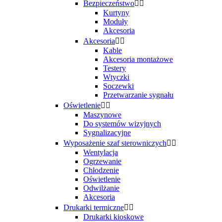
Bezpieczeństwo


Kurtyny
Moduły
Akcesoria
Akcesoria


Kable
Akcesoria montażowe
Testery
Wtyczki
Soczewki
Przetwarzanie sygnału
Oświetlenie


Maszynowe
Do systemów wizyjnych
Sygnalizacyjne
Wyposażenie szaf sterowniczych


Wentylacja
Ogrzewanie
Chłodzenie
Oświetlenie
Odwilżanie
Akcesoria
Drukarki termiczne


Drukarki kioskowe