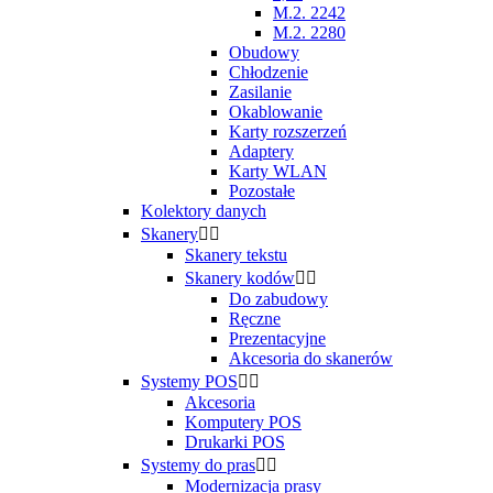
M.2. 2242
M.2. 2280
Obudowy
Chłodzenie
Zasilanie
Okablowanie
Karty rozszerzeń
Adaptery
Karty WLAN
Pozostałe
Kolektory danych
Skanery


Skanery tekstu
Skanery kodów


Do zabudowy
Ręczne
Prezentacyjne
Akcesoria do skanerów
Systemy POS


Akcesoria
Komputery POS
Drukarki POS
Systemy do pras


Modernizacja prasy