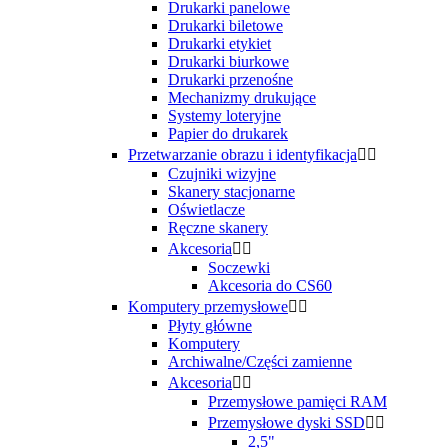
Drukarki panelowe
Drukarki biletowe
Drukarki etykiet
Drukarki biurkowe
Drukarki przenośne
Mechanizmy drukujące
Systemy loteryjne
Papier do drukarek
Przetwarzanie obrazu i identyfikacja


Czujniki wizyjne
Skanery stacjonarne
Oświetlacze
Ręczne skanery
Akcesoria


Soczewki
Akcesoria do CS60
Komputery przemysłowe


Płyty główne
Komputery
Archiwalne/Części zamienne
Akcesoria


Przemysłowe pamięci RAM
Przemysłowe dyski SSD


2,5"