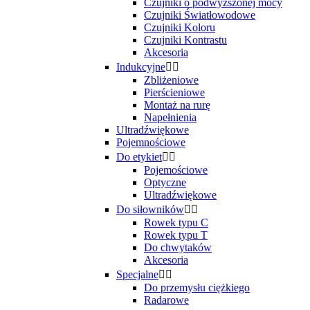
Czujniki o podwyższonej mocy
Czujniki Światłowodowe
Czujniki Koloru
Czujniki Kontrastu
Akcesoria
Indukcyjne


Zbliżeniowe
Pierścieniowe
Montaż na rurę
Napełnienia
Ultradźwiękowe
Pojemnościowe
Do etykiet


Pojemościowe
Optyczne
Ultradźwiękowe
Do siłowników


Rowek typu C
Rowek typu T
Do chwytaków
Akcesoria
Specjalne


Do przemysłu ciężkiego
Radarowe