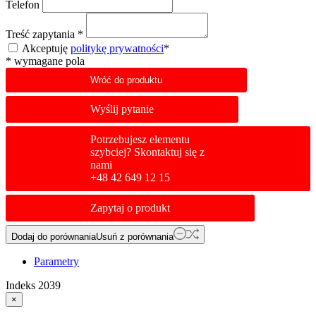
Telefon
Treść zapytania
*
Akceptuję
politykę prywatności
*
*
wymagane pola
Wróć do produktu
Wyślij pytanie
Potrzebujesz elementu
szybciej? Skontaktuj się z
nami
+48 42 649 12 15
Zapytaj o produkt
Dodaj do porównania
Usuń z porównania
Parametry
Indeks
2039
×