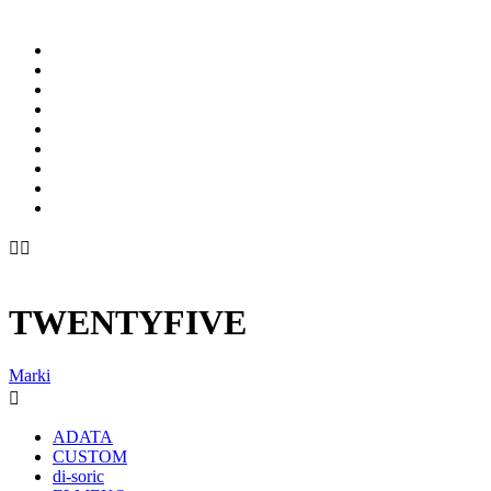


TWENTYFIVE
Marki

ADATA
CUSTOM
di-soric