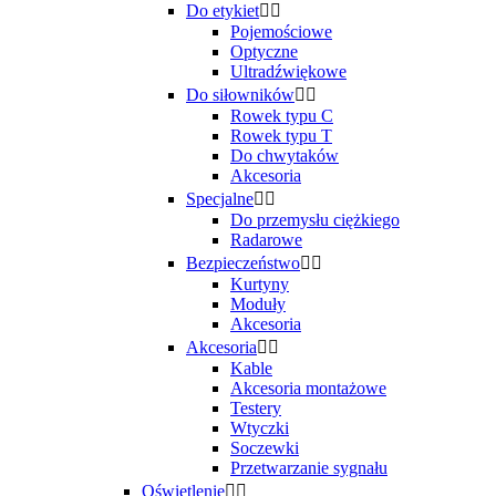
Do etykiet


Pojemościowe
Optyczne
Ultradźwiękowe
Do siłowników


Rowek typu C
Rowek typu T
Do chwytaków
Akcesoria
Specjalne


Do przemysłu ciężkiego
Radarowe
Bezpieczeństwo


Kurtyny
Moduły
Akcesoria
Akcesoria


Kable
Akcesoria montażowe
Testery
Wtyczki
Soczewki
Przetwarzanie sygnału
Oświetlenie

