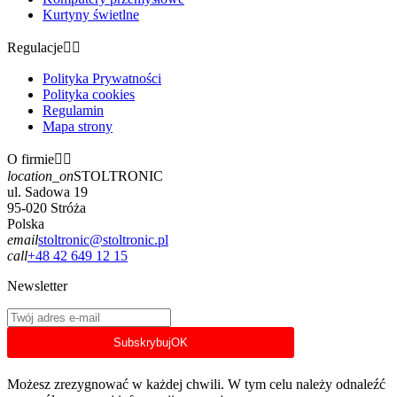
Kurtyny świetlne
Regulacje


Polityka Prywatności
Polityka cookies
Regulamin
Mapa strony
O firmie


location_on
STOLTRONIC
ul. Sadowa 19
95-020 Stróża
Polska
email
stoltronic@stoltronic.pl
call
+48 42 649 12 15
Newsletter
Subskrybuj
OK
Możesz zrezygnować w każdej chwili. W tym celu należy odnaleźć