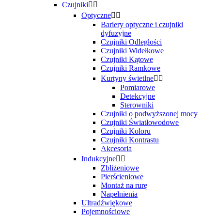
Czujniki


Optyczne


Bariery optyczne i czujniki
dyfuzyjne
Czujniki Odległości
Czujniki Widełkowe
Czujniki Kątowe
Czujniki Ramkowe
Kurtyny świetlne


Pomiarowe
Detekcyjne
Sterowniki
Czujniki o podwyższonej mocy
Czujniki Światłowodowe
Czujniki Koloru
Czujniki Kontrastu
Akcesoria
Indukcyjne


Zbliżeniowe
Pierścieniowe
Montaż na rurę
Napełnienia
Ultradźwiękowe
Pojemnościowe