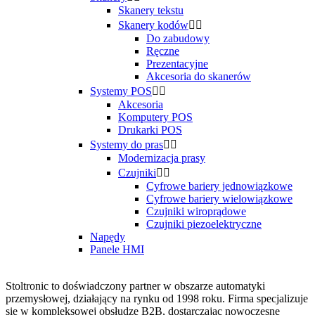
Skanery tekstu
Skanery kodów


Do zabudowy
Ręczne
Prezentacyjne
Akcesoria do skanerów
Systemy POS


Akcesoria
Komputery POS
Drukarki POS
Systemy do pras


Modernizacja prasy
Czujniki


Cyfrowe bariery jednowiązkowe
Cyfrowe bariery wielowiązkowe
Czujniki wiroprądowe
Czujniki piezoelektryczne
Napędy
Panele HMI
Stoltronic to doświadczony partner w obszarze automatyki
przemysłowej, działający na rynku od 1998 roku. Firma specjalizuje
się w kompleksowej obsłudze B2B, dostarczając nowoczesne