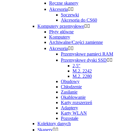
Ręczne skanery
Akcesoria


Soczewki
Akcesoria do CS60
Komputery przemysłowe


Płyty główne
Komputery
Archiwalne/Części zamienne
Akcesoria


Przemysłowe pamięci RAM
Przemysłowe dyski SSD


2,5"
M.2. 2242
M.2. 2280
Obudowy
Chłodzenie
Zasilanie
Okablowanie
Karty rozszerzeń
Adaptery
Karty WLAN
Pozostałe
Kolektory danych
Skanery

