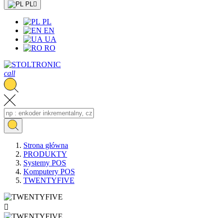
PL

PL
EN
UA
RO
call
Strona główna
PRODUKTY
Systemy POS
Komputery POS
TWENTYFIVE
