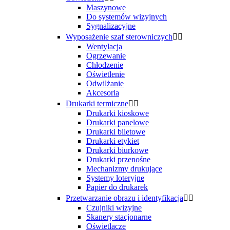
Maszynowe
Do systemów wizyjnych
Sygnalizacyjne
Wyposażenie szaf sterowniczych


Wentylacja
Ogrzewanie
Chłodzenie
Oświetlenie
Odwilżanie
Akcesoria
Drukarki termiczne


Drukarki kioskowe
Drukarki panelowe
Drukarki biletowe
Drukarki etykiet
Drukarki biurkowe
Drukarki przenośne
Mechanizmy drukujące
Systemy loteryjne
Papier do drukarek
Przetwarzanie obrazu i identyfikacja


Czujniki wizyjne
Skanery stacjonarne
Oświetlacze