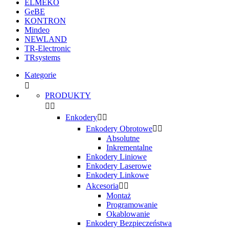
ELMEKO
GeBE
KONTRON
Mindeo
NEWLAND
TR-Electronic
TRsystems
Kategorie

PRODUKTY


Enkodery


Enkodery Obrotowe


Absolutne
Inkrementalne
Enkodery Liniowe
Enkodery Laserowe
Enkodery Linkowe
Akcesoria


Montaż
Programowanie
Okablowanie
Enkodery Bezpieczeństwa