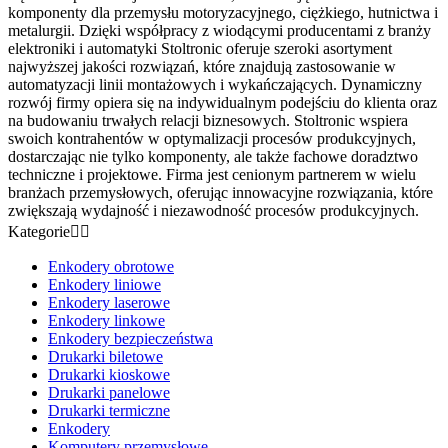
komponenty dla przemysłu motoryzacyjnego, ciężkiego, hutnictwa i
metalurgii. Dzięki współpracy z wiodącymi producentami z branży
elektroniki i automatyki Stoltronic oferuje szeroki asortyment
najwyższej jakości rozwiązań, które znajdują zastosowanie w
automatyzacji linii montażowych i wykańczających. Dynamiczny
rozwój firmy opiera się na indywidualnym podejściu do klienta oraz
na budowaniu trwałych relacji biznesowych. Stoltronic wspiera
swoich kontrahentów w optymalizacji procesów produkcyjnych,
dostarczając nie tylko komponenty, ale także fachowe doradztwo
techniczne i projektowe. Firma jest cenionym partnerem w wielu
branżach przemysłowych, oferując innowacyjne rozwiązania, które
zwiększają wydajność i niezawodność procesów produkcyjnych.
Kategorie


Enkodery obrotowe
Enkodery liniowe
Enkodery laserowe
Enkodery linkowe
Enkodery bezpieczeństwa
Drukarki biletowe
Drukarki kioskowe
Drukarki panelowe
Drukarki termiczne
Enkodery
Komputery przemysłowe