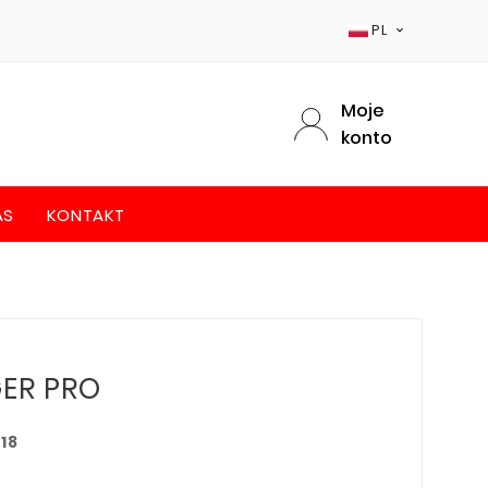
PL

Moje
konto
AS
KONTAKT
ER PRO
18