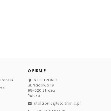
O FIRMIE
STOLTRONIC
atności
location_on
ul. Sadowa 19
ies
95-020 Stróża
Polska
stoltronic@stoltronic.pl
email