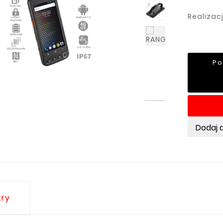
Realizac
Po
Dodaj 
ry