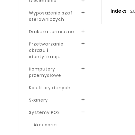
Oświetlenie

Indeks
2
Wyposażenie szaf

sterowniczych
Drukarki termiczne

Przetwarzanie

obrazu i
identyfikacja
Komputery

przemysłowe
Kolektory danych
Skanery

Systemy POS

Akcesoria