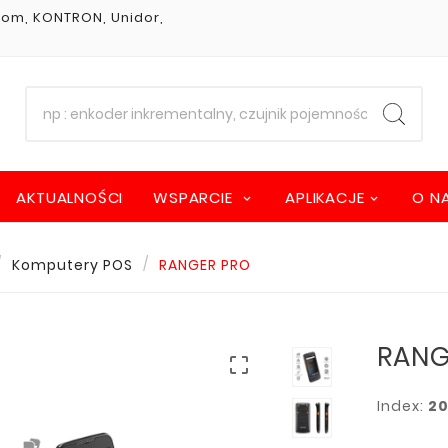
stom, KONTRON, Unidor,
AKTUALNOŚCI
WSPARCIE
APLIKACJE
O N
Komputery POS
RANGER PRO
RANG

Index:
20