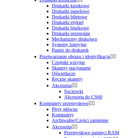
Drukarki kioskowe
Drukarki panelowe
Drukarki biletowe
Drukarki etykiet
Drukarki biurkowe
Drukarki przenośne
Mechanizmy drukujące
Systemy loteryjne
Papier do drukarek
Przetwarzanie obrazu i identyfikacja


Czujniki wizyjne
Skanery stacjonarne
Oświetlacze
Ręczne skanery
Akcesoria


Soczewki
Akcesoria do CS60
Komputery przemysłowe


Płyty główne
Komputery
Archiwalne/Części zamienne
Akcesoria


Przemysłowe pamięci RAM