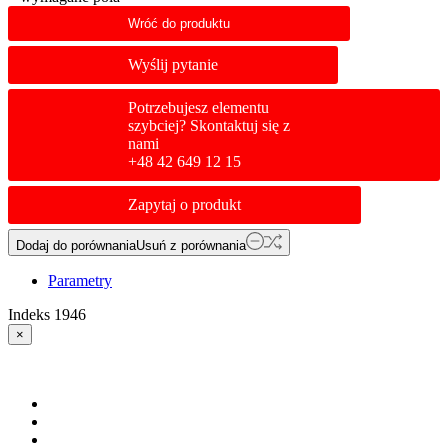
Wróć do produktu
Wyślij pytanie
Potrzebujesz elementu
szybciej? Skontaktuj się z
nami
+48 42 649 12 15
Zapytaj o produkt
Dodaj do porównania
Usuń z porównania
Parametry
Indeks
1946
×