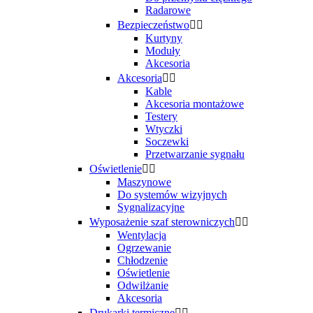
Radarowe
Bezpieczeństwo


Kurtyny
Moduły
Akcesoria
Akcesoria


Kable
Akcesoria montażowe
Testery
Wtyczki
Soczewki
Przetwarzanie sygnału
Oświetlenie


Maszynowe
Do systemów wizyjnych
Sygnalizacyjne
Wyposażenie szaf sterowniczych


Wentylacja
Ogrzewanie
Chłodzenie
Oświetlenie
Odwilżanie
Akcesoria
Drukarki termiczne

