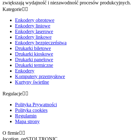
zwiększają wydajność i niezawodność procesów produkcyjnych.
Kategorie


Enkodery obrotowe
Enkodery liniowe
Enkodery laserowe
Enkodery linkowe
Enkodery bezpieczeństwa
Drukarki biletowe
Drukarki kioskowe
Drukarki panelowe
Drukarki termiczne
Enkodery
Komputery przemysłowe
Kurtyny świetlne
Regulacje


Polityka Prywatności
Polityka cookies
Regulamin
Mapa strony
O firmie


location_on
STOLTRONIC