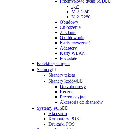
Przemysłowe dyski SSD


2,5"
M.2. 2242
M.2. 2280
Obudowy
Chłodzenie
Zasilanie
Okablowanie
Karty rozszerzeń
Adaptery
Karty WLAN
Pozostałe
Kolektory danych
Skanery


Skanery tekstu
Skanery kodów


Do zabudowy
Ręczne
Prezentacyjne
Akcesoria do skanerów
Systemy POS


Akcesoria
Komputery POS
Drukarki POS