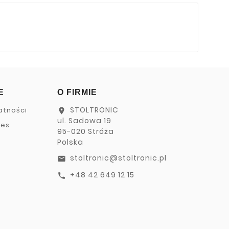
E
O FIRMIE
STOLTRONIC
atności
location_on
ul. Sadowa 19
ies
95-020 Stróża
Polska
stoltronic@stoltronic.pl
email
+48 42 649 12 15
call