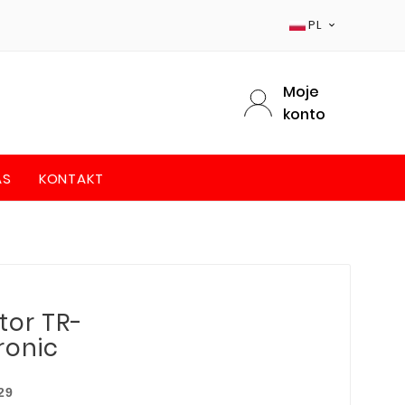
PL

Moje
konto
AS
KONTAKT
tor TR-
ronic
29