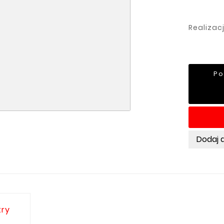
Realizac
Po
Dodaj 
ry