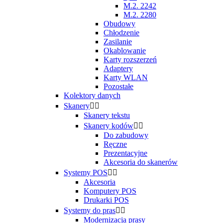
M.2. 2242
M.2. 2280
Obudowy
Chłodzenie
Zasilanie
Okablowanie
Karty rozszerzeń
Adaptery
Karty WLAN
Pozostałe
Kolektory danych
Skanery


Skanery tekstu
Skanery kodów


Do zabudowy
Ręczne
Prezentacyjne
Akcesoria do skanerów
Systemy POS


Akcesoria
Komputery POS
Drukarki POS
Systemy do pras


Modernizacja prasy