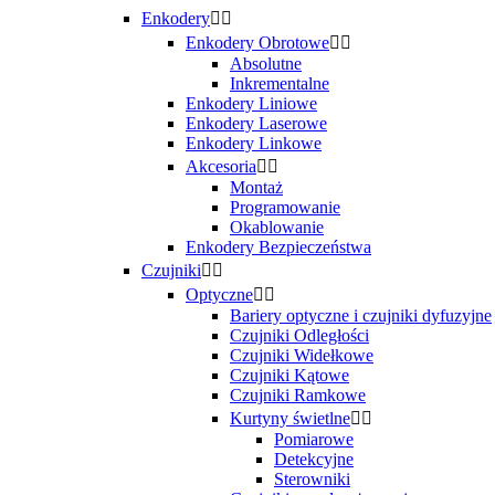
Enkodery


Enkodery Obrotowe


Absolutne
Inkrementalne
Enkodery Liniowe
Enkodery Laserowe
Enkodery Linkowe
Akcesoria


Montaż
Programowanie
Okablowanie
Enkodery Bezpieczeństwa
Czujniki


Optyczne


Bariery optyczne i czujniki dyfuzyjne
Czujniki Odległości
Czujniki Widełkowe
Czujniki Kątowe
Czujniki Ramkowe
Kurtyny świetlne


Pomiarowe
Detekcyjne
Sterowniki