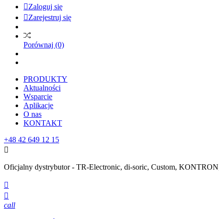

Zaloguj się

Zarejestruj się
Porównaj
(0)
PRODUKTY
Aktualności
Wsparcie
Aplikacje
O nas
KONTAKT
+48 42 649 12 15

Oficjalny dystrybutor - TR-Electronic, di-soric, Custom, KONTR


call