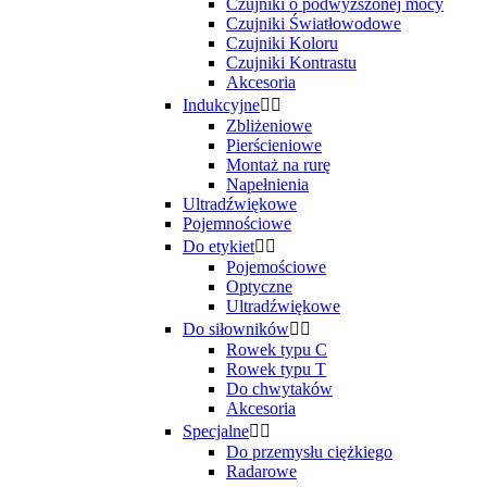
Czujniki o podwyższonej mocy
Czujniki Światłowodowe
Czujniki Koloru
Czujniki Kontrastu
Akcesoria
Indukcyjne


Zbliżeniowe
Pierścieniowe
Montaż na rurę
Napełnienia
Ultradźwiękowe
Pojemnościowe
Do etykiet


Pojemościowe
Optyczne
Ultradźwiękowe
Do siłowników


Rowek typu C
Rowek typu T
Do chwytaków
Akcesoria
Specjalne


Do przemysłu ciężkiego
Radarowe