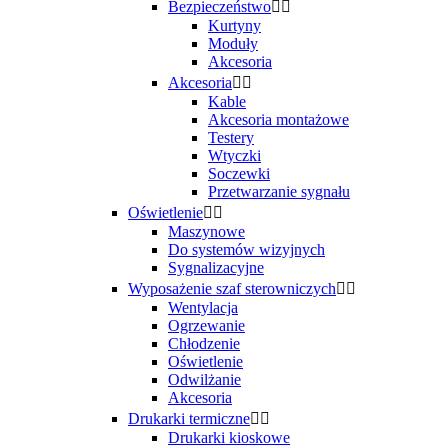
Bezpieczeństwo


Kurtyny
Moduły
Akcesoria
Akcesoria


Kable
Akcesoria montażowe
Testery
Wtyczki
Soczewki
Przetwarzanie sygnału
Oświetlenie


Maszynowe
Do systemów wizyjnych
Sygnalizacyjne
Wyposażenie szaf sterowniczych


Wentylacja
Ogrzewanie
Chłodzenie
Oświetlenie
Odwilżanie
Akcesoria
Drukarki termiczne


Drukarki kioskowe