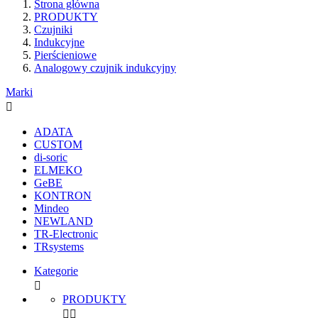
Strona główna
PRODUKTY
Czujniki
Indukcyjne
Pierścieniowe
Analogowy czujnik indukcyjny
Marki

ADATA
CUSTOM
di-soric
ELMEKO
GeBE
KONTRON
Mindeo
NEWLAND
TR-Electronic
TRsystems
Kategorie

PRODUKTY

