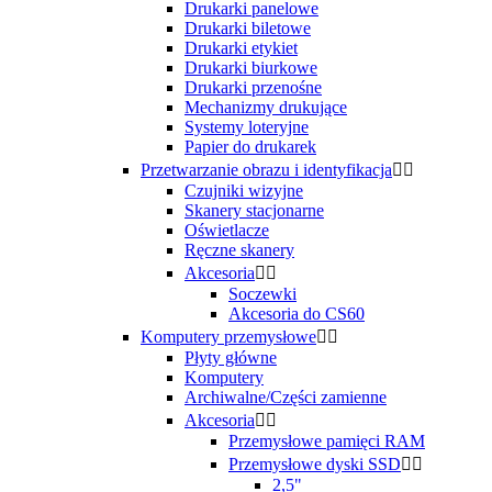
Drukarki panelowe
Drukarki biletowe
Drukarki etykiet
Drukarki biurkowe
Drukarki przenośne
Mechanizmy drukujące
Systemy loteryjne
Papier do drukarek
Przetwarzanie obrazu i identyfikacja


Czujniki wizyjne
Skanery stacjonarne
Oświetlacze
Ręczne skanery
Akcesoria


Soczewki
Akcesoria do CS60
Komputery przemysłowe


Płyty główne
Komputery
Archiwalne/Części zamienne
Akcesoria


Przemysłowe pamięci RAM
Przemysłowe dyski SSD


2,5"