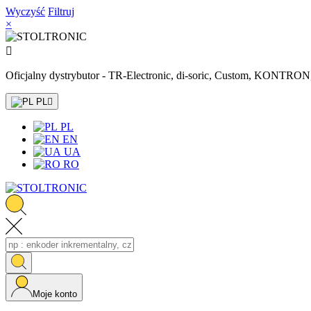
Wyczyść
Filtruj
×

Oficjalny dystrybutor - TR-Electronic, di-soric, Custom, KONTR
PL

PL
EN
UA
RO
Moje konto