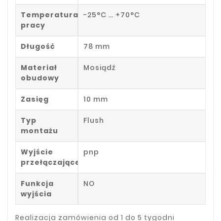
Temperatura
-25°C … +70°C
pracy
Długość
78 mm
Materiał
Mosiądź
obudowy
Zasięg
10 mm
Typ
Flush
montażu
Wyjście
pnp
przełączające
Funkcja
NO
wyjścia
Realizacja zamówienia od 1 do 5 tygodni