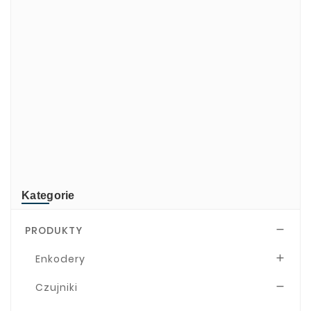
di-soric
ELMEKO
GeBE
KONTRON
Mindeo
NEWLAND
TR-Electronic
TRsystems
Kategorie
PRODUKTY

Enkodery

Czujniki
