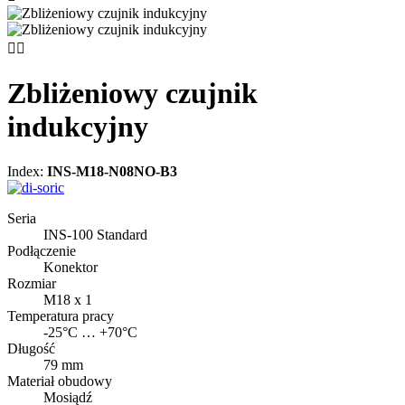


Zbliżeniowy czujnik
indukcyjny
Index:
INS-M18-N08NO-B3
Seria
INS-100 Standard
Podłączenie
Konektor
Rozmiar
M18 x 1
Temperatura pracy
-25°C … +70°C
Długość
79 mm
Materiał obudowy
Mosiądź