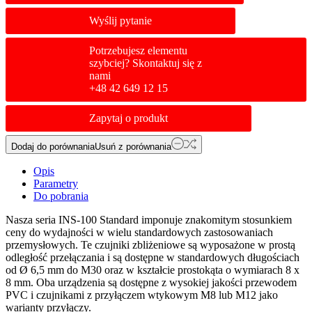
Wyślij pytanie
Potrzebujesz elementu
szybciej? Skontaktuj się z
nami
+48 42 649 12 15
Zapytaj o produkt
Dodaj do porównania
Usuń z porównania
Opis
Parametry
Do pobrania
Nasza seria INS-100 Standard imponuje znakomitym stosunkiem
ceny do wydajności w wielu standardowych zastosowaniach
przemysłowych. Te czujniki zbliżeniowe są wyposażone w prostą
odległość przełączania i są dostępne w standardowych długościach
od Ø 6,5 mm do M30 oraz w kształcie prostokąta o wymiarach 8 x
8 mm. Oba urządzenia są dostępne z wysokiej jakości przewodem
PVC i czujnikami z przyłączem wtykowym M8 lub M12 jako
warianty przyłączy.