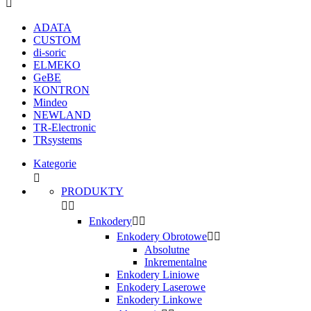

ADATA
CUSTOM
di-soric
ELMEKO
GeBE
KONTRON
Mindeo
NEWLAND
TR-Electronic
TRsystems
Kategorie

PRODUKTY


Enkodery


Enkodery Obrotowe


Absolutne
Inkrementalne
Enkodery Liniowe
Enkodery Laserowe
Enkodery Linkowe