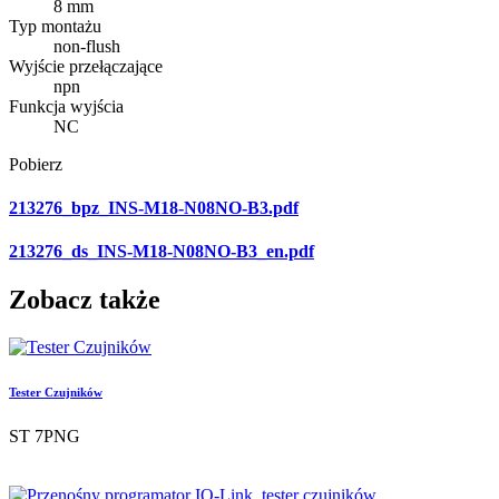
8 mm
Typ montażu
non-flush
Wyjście przełączające
npn
Funkcja wyjścia
NC
Pobierz
213276_bpz_INS-M18-N08NO-B3.pdf
213276_ds_INS-M18-N08NO-B3_en.pdf
Zobacz także
Tester Czujników
ST 7PNG