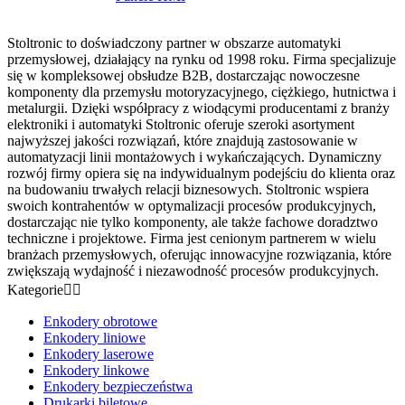
Stoltronic to doświadczony partner w obszarze automatyki
przemysłowej, działający na rynku od 1998 roku. Firma specjalizuje
się w kompleksowej obsłudze B2B, dostarczając nowoczesne
komponenty dla przemysłu motoryzacyjnego, ciężkiego, hutnictwa i
metalurgii. Dzięki współpracy z wiodącymi producentami z branży
elektroniki i automatyki Stoltronic oferuje szeroki asortyment
najwyższej jakości rozwiązań, które znajdują zastosowanie w
automatyzacji linii montażowych i wykańczających. Dynamiczny
rozwój firmy opiera się na indywidualnym podejściu do klienta oraz
na budowaniu trwałych relacji biznesowych. Stoltronic wspiera
swoich kontrahentów w optymalizacji procesów produkcyjnych,
dostarczając nie tylko komponenty, ale także fachowe doradztwo
techniczne i projektowe. Firma jest cenionym partnerem w wielu
branżach przemysłowych, oferując innowacyjne rozwiązania, które
zwiększają wydajność i niezawodność procesów produkcyjnych.
Kategorie


Enkodery obrotowe
Enkodery liniowe
Enkodery laserowe
Enkodery linkowe
Enkodery bezpieczeństwa
Drukarki biletowe