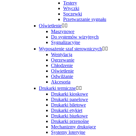
Testery
Wtyczki
Soczewki
Przetwarzanie sygnału
Oświetlenie


Maszynowe
Do systemów wizyjnych
Sygnalizacyjne
Wyposażenie szaf sterowniczych


Wentylacja
Ogrzewanie
Chłodzenie
Oświetlenie
Odwilżanie
Akcesoria
Drukarki termiczne


Drukarki kioskowe
Drukarki panelowe
Drukarki biletowe
Drukarki etykiet
Drukarki biurkowe
Drukarki przenośne
Mechanizmy drukujące
Systemy loteryjne