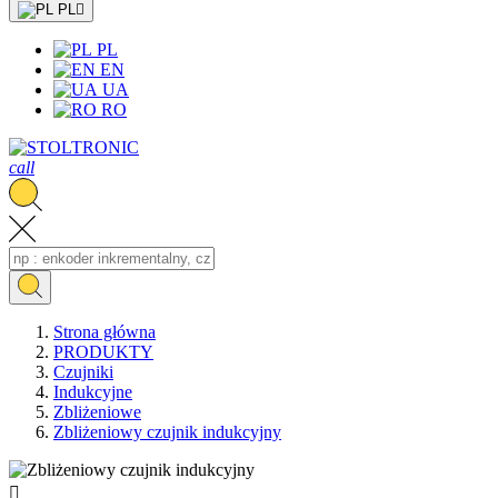
PL

PL
EN
UA
RO
call
Strona główna
PRODUKTY
Czujniki
Indukcyjne
Zbliżeniowe
Zbliżeniowy czujnik indukcyjny
