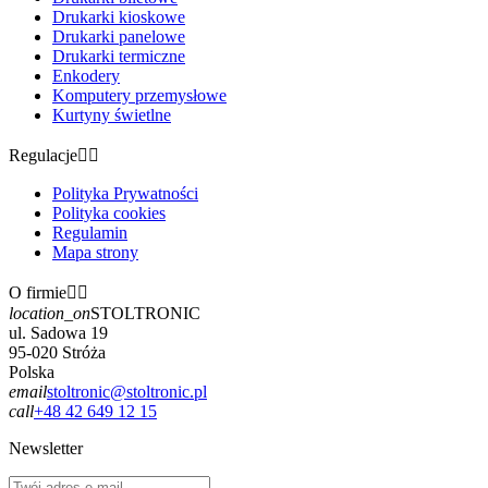
Drukarki kioskowe
Drukarki panelowe
Drukarki termiczne
Enkodery
Komputery przemysłowe
Kurtyny świetlne
Regulacje


Polityka Prywatności
Polityka cookies
Regulamin
Mapa strony
O firmie


location_on
STOLTRONIC
ul. Sadowa 19
95-020 Stróża
Polska
email
stoltronic@stoltronic.pl
call
+48 42 649 12 15
Newsletter