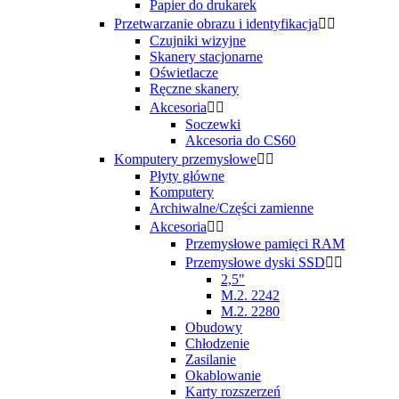
Papier do drukarek
Przetwarzanie obrazu i identyfikacja


Czujniki wizyjne
Skanery stacjonarne
Oświetlacze
Ręczne skanery
Akcesoria


Soczewki
Akcesoria do CS60
Komputery przemysłowe


Płyty główne
Komputery
Archiwalne/Części zamienne
Akcesoria


Przemysłowe pamięci RAM
Przemysłowe dyski SSD


2,5"
M.2. 2242
M.2. 2280
Obudowy
Chłodzenie
Zasilanie
Okablowanie
Karty rozszerzeń