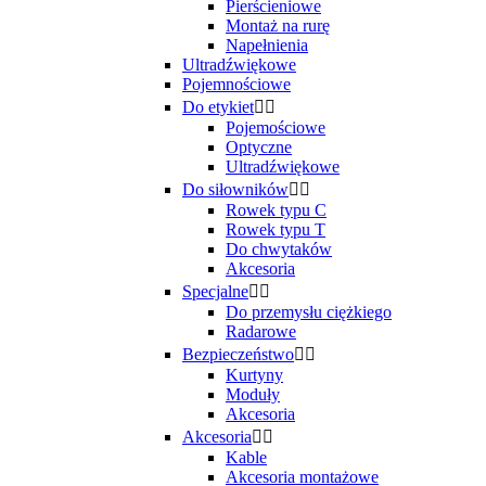
Pierścieniowe
Montaż na rurę
Napełnienia
Ultradźwiękowe
Pojemnościowe
Do etykiet


Pojemościowe
Optyczne
Ultradźwiękowe
Do siłowników


Rowek typu C
Rowek typu T
Do chwytaków
Akcesoria
Specjalne


Do przemysłu ciężkiego
Radarowe
Bezpieczeństwo


Kurtyny
Moduły
Akcesoria
Akcesoria


Kable
Akcesoria montażowe