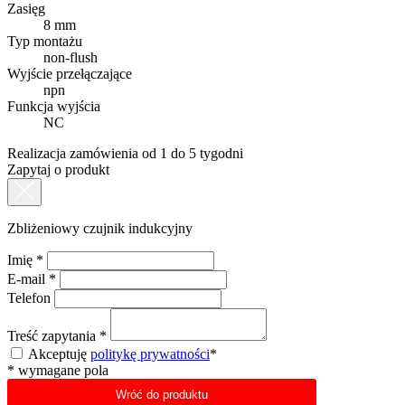
Zasięg
8 mm
Typ montażu
non-flush
Wyjście przełączające
npn
Funkcja wyjścia
NC
Realizacja zamówienia od 1 do 5 tygodni
Zapytaj o produkt
Zbliżeniowy czujnik indukcyjny
Imię
*
E-mail
*
Telefon
Treść zapytania
*
Akceptuję
politykę prywatności
*
*
wymagane pola
Wróć do produktu