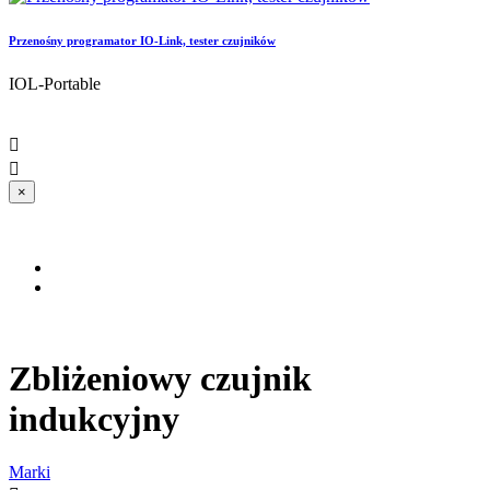
Przenośny programator IO-Link, tester czujników
IOL-Portable


×
Zbliżeniowy czujnik
indukcyjny
Marki