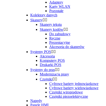
Adaptery
Karty WLAN
Pozostałe
Kolektory danych
Skanery


Skanery tekstu
Skanery kodów


Do zabudowy
Ręczne
Prezentacyjne
Akcesoria do skanerów
Systemy POS


Akcesoria
Komputery POS
Drukarki POS
Systemy do pras


Modernizacja prasy
Czujniki


Cyfrowe bariery jednowiązkowe
Cyfrowe bariery wielowiązkowe
Czujniki wiroprądowe
Czujniki piezoelektryczne
Napędy
Panele HMI