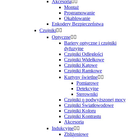
Akcesoria


Montaż
Programowanie
Okablowanie
Enkodery Bezpieczeństwa
Czujniki


Optyczne


Bariery optyczne i czujniki
dyfuzyjne
Czujniki Odległości
Czujniki Widełkowe
Czujniki Kątowe
Czujniki Ramkowe
Kurtyny świetlne


Pomiarowe
Detekcyjne
Sterowniki
Czujniki o podwyższonej mocy
Czujniki Światłowodowe
Czujniki Koloru
Czujniki Kontrastu
Akcesoria
Indukcyjne


Zbliżeniowe