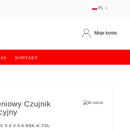
PL

Moje konto
NAS
KONTAKT
eniowy Czujnik
cyjny
C 4.0 V 0.8 NSK-K-TSL