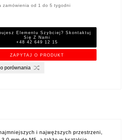
a zamówienia od 1 do 5 tygodni
bujesz Elementu Szybciej? Skontaktuj
Się Z Nami
+48 42 649 12 15
ZAPYTAJ O PRODUKT
do porównania
ajmniejszych i najwęższych przestrzeni,
 3,0 mm do M5, a także w kształcie