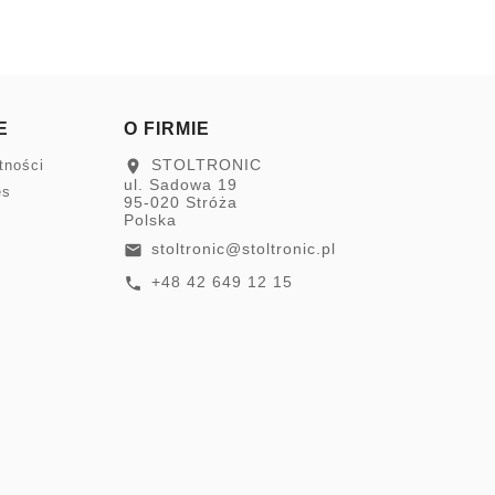
E
O FIRMIE
STOLTRONIC
location_on
tności
ul. Sadowa 19
es
95-020 Stróża
Polska
stoltronic@stoltronic.pl
email
+48 42 649 12 15
call