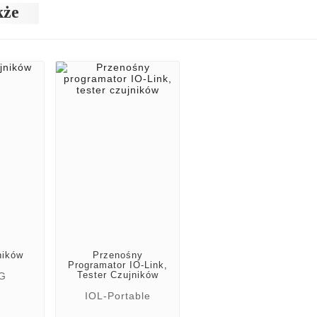
kże
ników
Przenośny
Programator IO-Link,
Tester Czujników
G
IOL-Portable