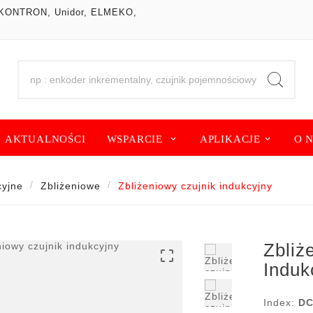
om, KONTRON, Unidor, ELMEKO,
AKTUALNOŚCI
WSPARCIE
APLIKACJE
O 
cyjne
Zbliżeniowe
Zbliżeniowy czujnik indukcyjny
Zbliż

Induk
Index:
DC