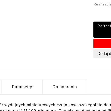
Realizacj
Potrze
Dodaj 
Parametry
Do pobrania
r wydajnych miniaturowych czujników, szczególnie do n
asza seria INM-100 Miniature. Czujniki są dostępne od Ø