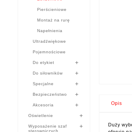
Pierścieniowe
Montaż na rurę
Napełnienia
Ultradźwiękowe
Pojemnościowe
Do etykiet

Do siłowników

Specjalne

Bezpieczeństwo

Opis
Akcesoria

Oświetlenie

Duży wybó
Wyposażenie szaf

sterowniczych
oferuje n