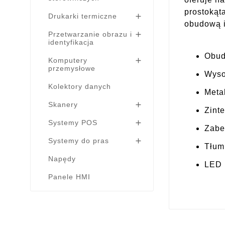
prostokąt
Drukarki termiczne

obudową i
Przetwarzanie obrazu i

identyfikacja
Obud
Komputery

przemysłowe
Wyso
Kolektory danych
Meta
Skanery

Zint
Systemy POS

Zabe
Systemy do pras

Tłum
Napędy
LED
Panele HMI