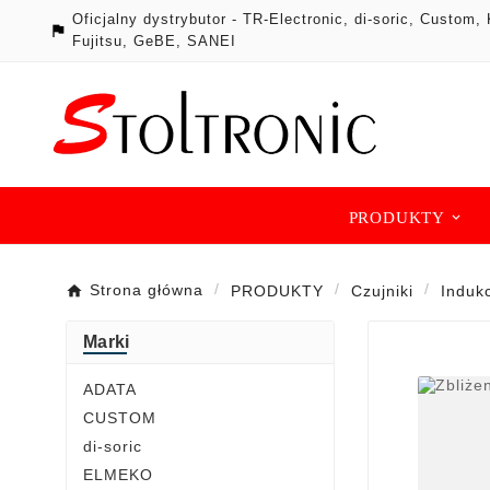
Oficjalny dystrybutor - TR-Electronic, di-soric, Cust

Fujitsu, GeBE, SANEI
PRODUKTY
Strona główna
PRODUKTY
Czujniki
Induk
Marki
ADATA
CUSTOM
di-soric
ELMEKO