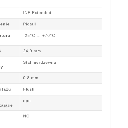
INE Extended
enie
Pigtail
atura
-25°C … +70°C
ć
24,9 mm
ł
Stal nierdzewna
wy
0.8 mm
ntażu
Flush
npn
zające
a
NO