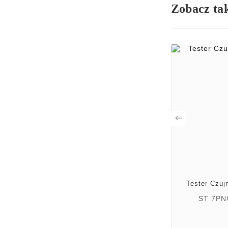
Zobacz ta

Tester Czuj
ST 7PN