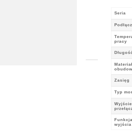
Seria
Podłącz
Temper
pracy
Długoś
Materia
obudo
Zasięg
Typ mo
Wyjście
przełąc
Funkcj
wyjścia