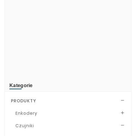
di-soric
ELMEKO
GeBE
KONTRON
Mindeo
NEWLAND
TR-Electronic
TRsystems
Kategorie
PRODUKTY

Enkodery

Czujniki
