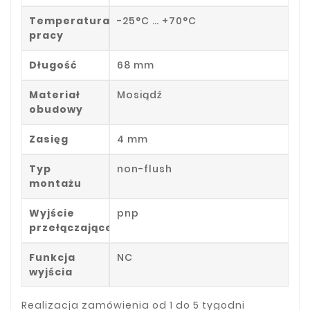
Temperatura
-25°C … +70°C
pracy
Długość
68 mm
Materiał
Mosiądź
obudowy
Zasięg
4 mm
Typ
non-flush
montażu
Wyjście
pnp
przełączające
Funkcja
NC
wyjścia
Realizacja zamówienia od 1 do 5 tygodni