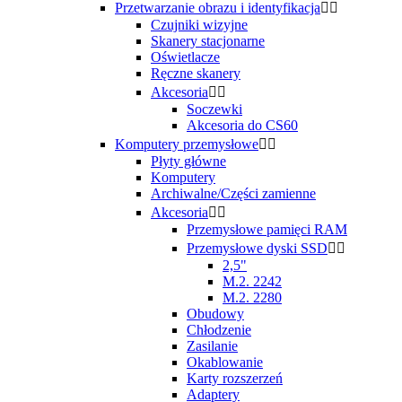
Przetwarzanie obrazu i identyfikacja


Czujniki wizyjne
Skanery stacjonarne
Oświetlacze
Ręczne skanery
Akcesoria


Soczewki
Akcesoria do CS60
Komputery przemysłowe


Płyty główne
Komputery
Archiwalne/Części zamienne
Akcesoria


Przemysłowe pamięci RAM
Przemysłowe dyski SSD


2,5"
M.2. 2242
M.2. 2280
Obudowy
Chłodzenie
Zasilanie
Okablowanie
Karty rozszerzeń
Adaptery