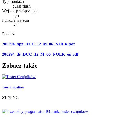
Typ montażu
quasi-flush
Wyjście przełączające
npn
Funkcja wyjścia
NC
Pobierz
200294_bpz_DCC_12_M_06_NOLK.pdf
200294_ds_DCC_12_M_06_NOLK_en.pdf
Zobacz także
Tester Czujników
ST 7PNG