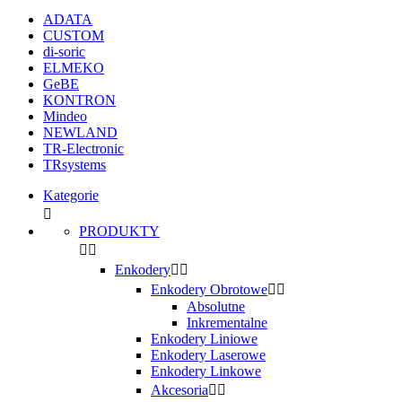
ADATA
CUSTOM
di-soric
ELMEKO
GeBE
KONTRON
Mindeo
NEWLAND
TR-Electronic
TRsystems
Kategorie

PRODUKTY


Enkodery


Enkodery Obrotowe


Absolutne
Inkrementalne
Enkodery Liniowe
Enkodery Laserowe
Enkodery Linkowe
Akcesoria

