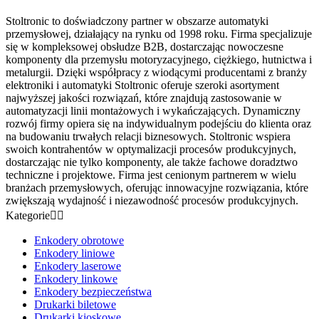
Stoltronic to doświadczony partner w obszarze automatyki
przemysłowej, działający na rynku od 1998 roku. Firma specjalizuje
się w kompleksowej obsłudze B2B, dostarczając nowoczesne
komponenty dla przemysłu motoryzacyjnego, ciężkiego, hutnictwa i
metalurgii. Dzięki współpracy z wiodącymi producentami z branży
elektroniki i automatyki Stoltronic oferuje szeroki asortyment
najwyższej jakości rozwiązań, które znajdują zastosowanie w
automatyzacji linii montażowych i wykańczających. Dynamiczny
rozwój firmy opiera się na indywidualnym podejściu do klienta oraz
na budowaniu trwałych relacji biznesowych. Stoltronic wspiera
swoich kontrahentów w optymalizacji procesów produkcyjnych,
dostarczając nie tylko komponenty, ale także fachowe doradztwo
techniczne i projektowe. Firma jest cenionym partnerem w wielu
branżach przemysłowych, oferując innowacyjne rozwiązania, które
zwiększają wydajność i niezawodność procesów produkcyjnych.
Kategorie


Enkodery obrotowe
Enkodery liniowe
Enkodery laserowe
Enkodery linkowe
Enkodery bezpieczeństwa
Drukarki biletowe
Drukarki kioskowe