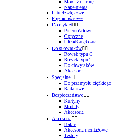
Montaż na rurę
Napełnienia
Ultradźwiękowe
Pojemnościowe
Do etykiet


Pojemościowe
Optyczne
Ultradźwiękowe
Do siłowników


Rowek typu C
Rowek typu T
Do chwytaków
Akcesoria
Specjalne


Do przemysłu ciężkiego
Radarowe
Bezpieczeństwo


Kurtyny
Moduły
Akcesoria
Akcesoria


Kable
Akcesoria montażowe
Testery