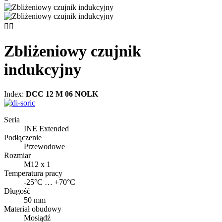


Zbliżeniowy czujnik
indukcyjny
Index:
DCC 12 M 06 NOLK
Seria
INE Extended
Podłączenie
Przewodowe
Rozmiar
M12 x 1
Temperatura pracy
-25°C … +70°C
Długość
50 mm
Materiał obudowy
Mosiądź