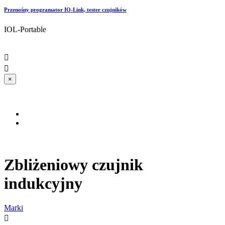
Przenośny programator IO-Link, tester czujników
IOL-Portable


×
Zbliżeniowy czujnik
indukcyjny
Marki
