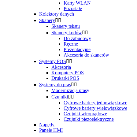
Karty WLAN
Pozostałe
Kolektory danych
Skanery


Skanery tekstu
Skanery kodów


Do zabudowy
Ręczne
Prezentacyjne
Akcesoria do skanerów
Systemy POS


Akcesoria
Komputery POS
Drukarki POS
Systemy do pras


Modernizacja prasy
Czujniki


Cyfrowe bariery jednowiązkowe
Cyfrowe bariery wielowiązkowe
Czujniki wiroprądowe
Czujniki piezoelektryczne
Napędy
Panele HMI