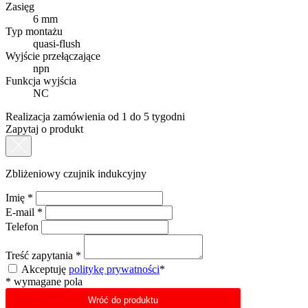
Zasięg
6 mm
Typ montażu
quasi-flush
Wyjście przełączające
npn
Funkcja wyjścia
NC
Realizacja zamówienia od 1 do 5 tygodni
Zapytaj o produkt
Zbliżeniowy czujnik indukcyjny
Imię
*
E-mail
*
Telefon
Treść zapytania
*
Akceptuję
politykę prywatności
*
*
wymagane pola
Wróć do produktu