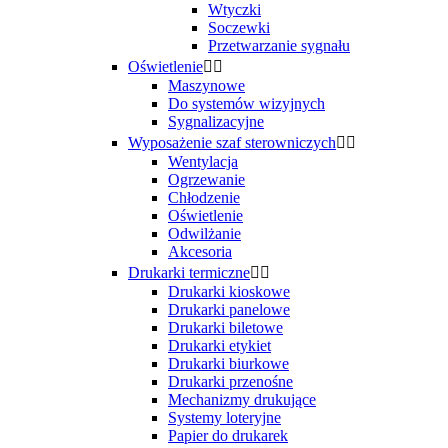
Wtyczki
Soczewki
Przetwarzanie sygnału
Oświetlenie


Maszynowe
Do systemów wizyjnych
Sygnalizacyjne
Wyposażenie szaf sterowniczych


Wentylacja
Ogrzewanie
Chłodzenie
Oświetlenie
Odwilżanie
Akcesoria
Drukarki termiczne


Drukarki kioskowe
Drukarki panelowe
Drukarki biletowe
Drukarki etykiet
Drukarki biurkowe
Drukarki przenośne
Mechanizmy drukujące
Systemy loteryjne
Papier do drukarek