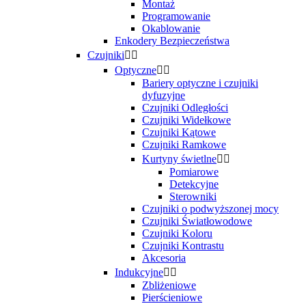
Montaż
Programowanie
Okablowanie
Enkodery Bezpieczeństwa
Czujniki


Optyczne


Bariery optyczne i czujniki
dyfuzyjne
Czujniki Odległości
Czujniki Widełkowe
Czujniki Kątowe
Czujniki Ramkowe
Kurtyny świetlne


Pomiarowe
Detekcyjne
Sterowniki
Czujniki o podwyższonej mocy
Czujniki Światłowodowe
Czujniki Koloru
Czujniki Kontrastu
Akcesoria
Indukcyjne


Zbliżeniowe
Pierścieniowe