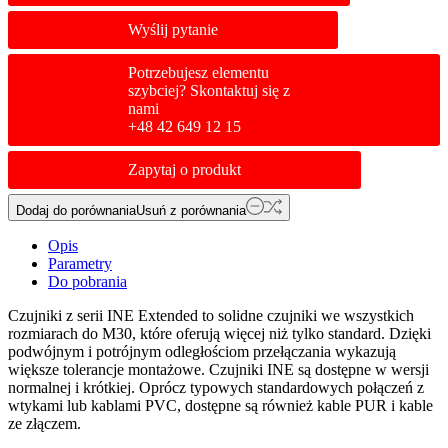
Wyślij pytanie
Potrzebujesz elementu
szybciej? Skontaktuj się z
nami
+48 42 649 12 15
Zapytaj o produkt
Dodaj do porównania
Usuń z porównania
Opis
Parametry
Do pobrania
Czujniki z serii INE Extended to solidne czujniki we wszystkich
rozmiarach do M30, które oferują więcej niż tylko standard. Dzięki
podwójnym i potrójnym odległościom przełączania wykazują
większe tolerancje montażowe. Czujniki INE są dostępne w wersji
normalnej i krótkiej. Oprócz typowych standardowych połączeń z
wtykami lub kablami PVC, dostępne są również kable PUR i kable
ze złączem.