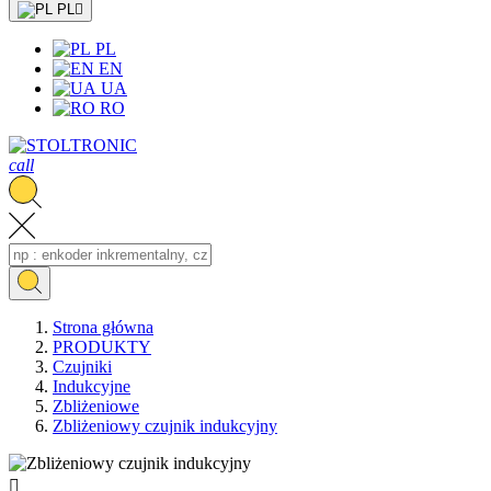
PL

PL
EN
UA
RO
call
Strona główna
PRODUKTY
Czujniki
Indukcyjne
Zbliżeniowe
Zbliżeniowy czujnik indukcyjny
