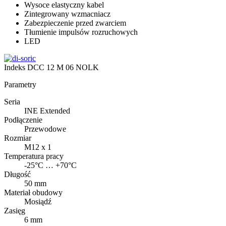
Wysoce elastyczny kabel
Zintegrowany wzmacniacz
Zabezpieczenie przed zwarciem
Tłumienie impulsów rozruchowych
LED
Indeks
DCC 12 M 06 NOLK
Parametry
Seria
INE Extended
Podłączenie
Przewodowe
Rozmiar
M12 x 1
Temperatura pracy
-25°C … +70°C
Długość
50 mm
Materiał obudowy
Mosiądź
Zasięg
6 mm