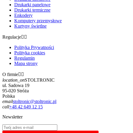
Drukarki panelowe
Drukarki termiczne
Enkodery
Komputery przemysłowe
Kurtyny świetlne
Regulacje


Polityka Prywatności
Polityka cookies
Regulamin
Mapa strony
O firmie


location_on
STOLTRONIC
ul. Sadowa 19
95-020 Stróża
Polska
email
stoltronic@stoltronic.pl
call
+48 42 649 12 15
Newsletter