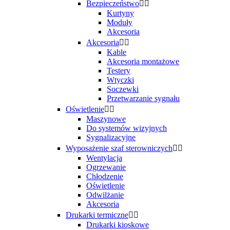
Bezpieczeństwo


Kurtyny
Moduły
Akcesoria
Akcesoria


Kable
Akcesoria montażowe
Testery
Wtyczki
Soczewki
Przetwarzanie sygnału
Oświetlenie


Maszynowe
Do systemów wizyjnych
Sygnalizacyjne
Wyposażenie szaf sterowniczych


Wentylacja
Ogrzewanie
Chłodzenie
Oświetlenie
Odwilżanie
Akcesoria
Drukarki termiczne


Drukarki kioskowe