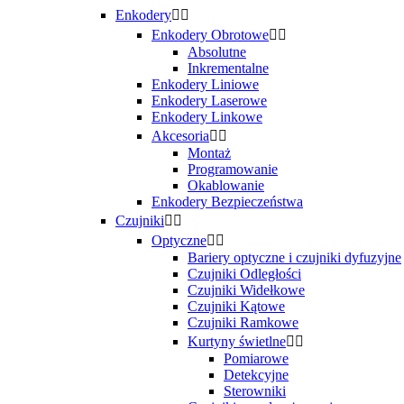
Enkodery


Enkodery Obrotowe


Absolutne
Inkrementalne
Enkodery Liniowe
Enkodery Laserowe
Enkodery Linkowe
Akcesoria


Montaż
Programowanie
Okablowanie
Enkodery Bezpieczeństwa
Czujniki


Optyczne


Bariery optyczne i czujniki dyfuzyjne
Czujniki Odległości
Czujniki Widełkowe
Czujniki Kątowe
Czujniki Ramkowe
Kurtyny świetlne


Pomiarowe
Detekcyjne
Sterowniki