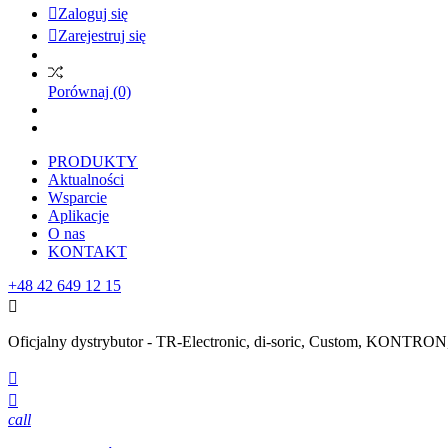

Zaloguj się

Zarejestruj się
Porównaj
(0)
PRODUKTY
Aktualności
Wsparcie
Aplikacje
O nas
KONTAKT
+48 42 649 12 15

Oficjalny dystrybutor - TR-Electronic, di-soric, Custom, KONTR


call