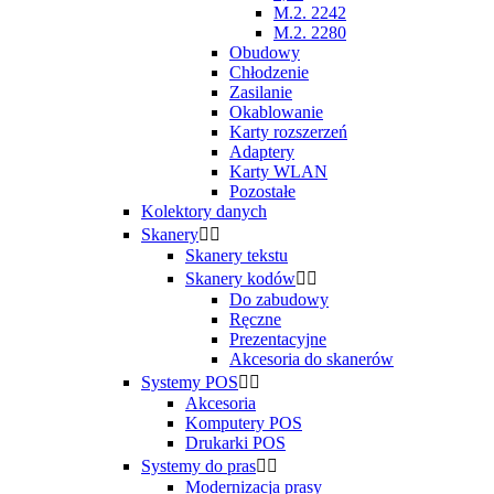
M.2. 2242
M.2. 2280
Obudowy
Chłodzenie
Zasilanie
Okablowanie
Karty rozszerzeń
Adaptery
Karty WLAN
Pozostałe
Kolektory danych
Skanery


Skanery tekstu
Skanery kodów


Do zabudowy
Ręczne
Prezentacyjne
Akcesoria do skanerów
Systemy POS


Akcesoria
Komputery POS
Drukarki POS
Systemy do pras


Modernizacja prasy