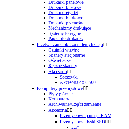
Drukarki panelowe
Drukarki biletowe
Drukarki etykiet
Drukarki biurkowe
Drukarki przenośne
Mechanizmy drukujące
Systemy loteryjne
Papier do drukarek
Przetwarzanie obrazu i identyfikacja


Czujniki wizyjne
Skanery stacjonarne
Oświetlacze
Ręczne skanery
Akcesoria


Soczewki
Akcesoria do CS60
Komputery przemysłowe


Płyty główne
Komputery
Archiwalne/Części zamienne
Akcesoria


Przemysłowe pamięci RAM
Przemysłowe dyski SSD


2,5"