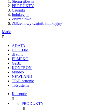
Strona główna
PRODUKTY
Czujniki
Indukcyjne
Zbliżeniowe
Zbliżeniowy czujnik indukcyjny
Marki

ADATA
CUSTOM
di-soric
ELMEKO
GeBE
KONTRON
Mindeo
NEWLAND
TR-Electronic
TRsystems
Kategorie

PRODUKTY

