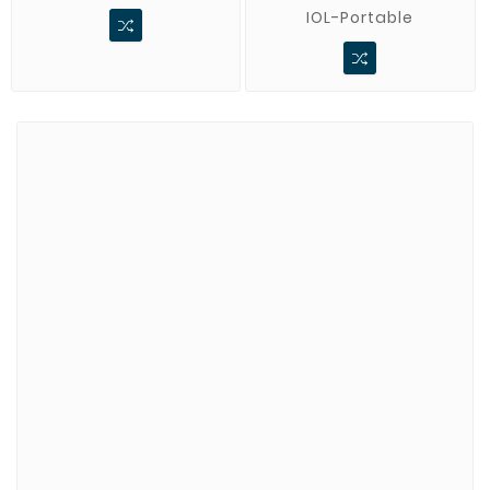
IOL-Portable
Marki
ADATA
CUSTOM
di-soric
ELMEKO
GeBE
KONTRON
Mindeo
NEWLAND
TR-Electronic