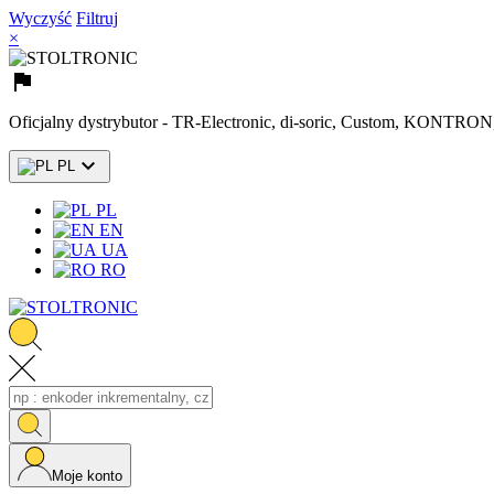
Wyczyść
Filtruj
×

Oficjalny dystrybutor - TR-Electronic, di-soric, Custom, KONTR

PL
PL
EN
UA
RO
Moje konto