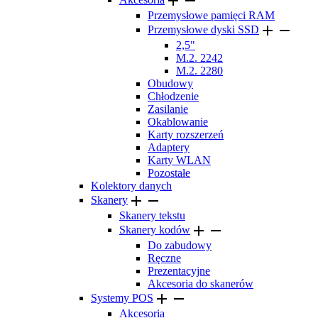


Przemysłowe pamięci RAM


Przemysłowe dyski SSD
2,5"
M.2. 2242
M.2. 2280
Obudowy
Chłodzenie
Zasilanie
Okablowanie
Karty rozszerzeń
Adaptery
Karty WLAN
Pozostałe
Kolektory danych


Skanery
Skanery tekstu


Skanery kodów
Do zabudowy
Ręczne
Prezentacyjne
Akcesoria do skanerów


Systemy POS
Akcesoria