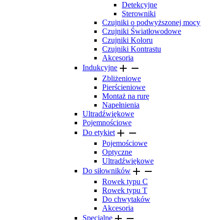
Detekcyjne
Sterowniki
Czujniki o podwyższonej mocy
Czujniki Światłowodowe
Czujniki Koloru
Czujniki Kontrastu
Akcesoria


Indukcyjne
Zbliżeniowe
Pierścieniowe
Montaż na rurę
Napełnienia
Ultradźwiękowe
Pojemnościowe


Do etykiet
Pojemościowe
Optyczne
Ultradźwiękowe


Do siłowników
Rowek typu C
Rowek typu T
Do chwytaków
Akcesoria


Specjalne