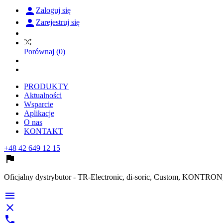

Zaloguj się

Zarejestruj się
Porównaj
(0)
PRODUKTY
Aktualności
Wsparcie
Aplikacje
O nas
KONTAKT
+48 42 649 12 15

Oficjalny dystrybutor - TR-Electronic, di-soric, Custom, KONTR


call