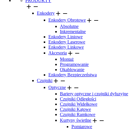
PRODUKTY




Enkodery


Enkodery Obrotowe
Absolutne
Inkrementalne
Enkodery Liniowe
Enkodery Laserowe
Enkodery Linkowe


Akcesoria
Montaż
Programowanie
Okablowanie
Enkodery Bezpieczeństwa


Czujniki


Optyczne
Bariery optyczne i czujniki dyfuzyjne
Czujniki Odległości
Czujniki Widełkowe
Czujniki Kątowe
Czujniki Ramkowe


Kurtyny świetlne
Pomiarowe