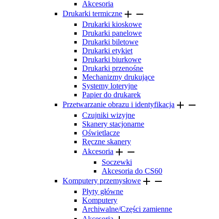
Akcesoria


Drukarki termiczne
Drukarki kioskowe
Drukarki panelowe
Drukarki biletowe
Drukarki etykiet
Drukarki biurkowe
Drukarki przenośne
Mechanizmy drukujące
Systemy loteryjne
Papier do drukarek


Przetwarzanie obrazu i identyfikacja
Czujniki wizyjne
Skanery stacjonarne
Oświetlacze
Ręczne skanery


Akcesoria
Soczewki
Akcesoria do CS60


Komputery przemysłowe
Płyty główne
Komputery
Archiwalne/Części zamienne
Akcesoria