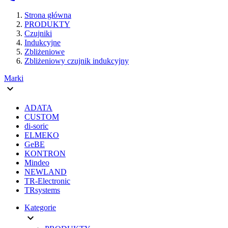
Strona główna
PRODUKTY
Czujniki
Indukcyjne
Zbliżeniowe
Zbliżeniowy czujnik indukcyjny
Marki

ADATA
CUSTOM
di-soric
ELMEKO
GeBE
KONTRON
Mindeo
NEWLAND
TR-Electronic
TRsystems
Kategorie
