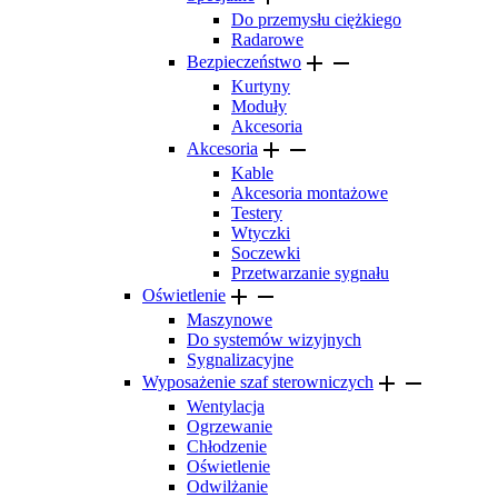
Do przemysłu ciężkiego
Radarowe


Bezpieczeństwo
Kurtyny
Moduły
Akcesoria


Akcesoria
Kable
Akcesoria montażowe
Testery
Wtyczki
Soczewki
Przetwarzanie sygnału


Oświetlenie
Maszynowe
Do systemów wizyjnych
Sygnalizacyjne


Wyposażenie szaf sterowniczych
Wentylacja
Ogrzewanie
Chłodzenie
Oświetlenie
Odwilżanie