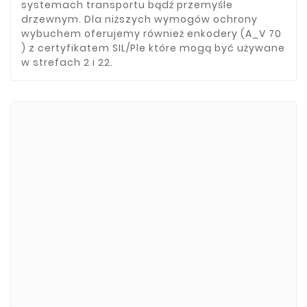
systemach transportu bądź przemyśle
drzewnym. Dla niższych wymogów ochrony
wybuchem oferujemy również enkodery (A_V 70
) z certyfikatem SIL/Ple które mogą być używane
w strefach 2 i 22.
Marki
ADATA
CUSTOM
di-soric
ELMEKO
GeBE
KONTRON
Mindeo