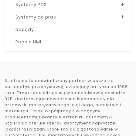
Systemy POS

Systemy do pras

Napędy
Panele HMI
Stoltronic to doświadczony partner w obszarze
automatyki przemysłowej, działający na rynku od 1998
roku. Firma specjalizuje się w kompleksowej obsłudze
B2B, dostarczając nowoczesne komponenty dla
przemysłu motoryzacyjnego, ciężkiego, hutnictwa i
metalurgii. Dzięki współpracy z wiodącymi
producentami z branży elektroniki i automatyki
Stoltronic oferuje szeroki asortyment najwyższej
jakości rozwiązań, które znajdują zastosowanie w
automatyzacji linii montażowych i wykańczających.