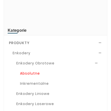
NEWLAND
TR-Electronic
TRsystems
Kategorie
PRODUKTY

Enkodery

Enkodery Obrotowe

Absolutne
Inkrementalne
Enkodery Liniowe
Enkodery Laserowe