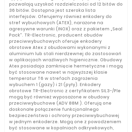
pozwalają uzyskać rozdzielczości od 12 bitów do
36 bitów. Dostępna jest szeroka lista
interfejsów. Oferujemy również enkodery do
stref wybuchowych (ATEX), narażone na
agresywne warunki (INOX) oraz z pakietem „Seal
Pack”. TR-Electronic, producent obudów
przeciwwybuchowych oferuje enkodery
obrotowe Atex z obudowami wykonanymi z
aluminium lub stali nierdzewnej do zastosowań
w aplikacjach wrażliwych higienicznie. Obudowy
Atex posiadaja zamknięcie hermetyczne i mogą
być stosowane nawet w najwyższej klasie
temperatur T6 w strefach zagrożenia
wybuchem 1 (gazy) i 21 (pyły). Enkodery
obrotowe TR-Electronic z certyfikatem SIL3-/Ple
mogą być również wyposażone w obudowy
przeciwwybuchowe (ADV 88M ). Oferują one
doskonałe połączenie funkcjonalnego
bezpieczeństwa i ochrony przeciwwybuchowej
w jednym enkoderze. Mogą one z powodzeniem
być stosowane w kopalniach odkrywkowych,