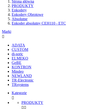
Strona główna
PRODUKTY
Enkodery
Enkodery Obrotowe
Absolutne
Enkoder absolutny CEH110 - ETC
Marki

ADATA
CUSTOM
di-soric
ELMEKO
GeBE
KONTRON
Mindeo
NEWLAND
TR-Electronic
TRsystems
Kategorie

PRODUKTY

