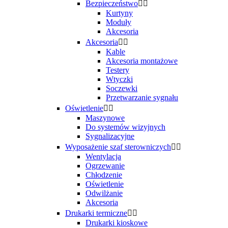
Bezpieczeństwo


Kurtyny
Moduły
Akcesoria
Akcesoria


Kable
Akcesoria montażowe
Testery
Wtyczki
Soczewki
Przetwarzanie sygnału
Oświetlenie


Maszynowe
Do systemów wizyjnych
Sygnalizacyjne
Wyposażenie szaf sterowniczych


Wentylacja
Ogrzewanie
Chłodzenie
Oświetlenie
Odwilżanie
Akcesoria
Drukarki termiczne


Drukarki kioskowe