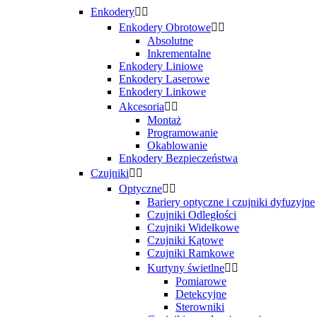
Enkodery


Enkodery Obrotowe


Absolutne
Inkrementalne
Enkodery Liniowe
Enkodery Laserowe
Enkodery Linkowe
Akcesoria


Montaż
Programowanie
Okablowanie
Enkodery Bezpieczeństwa
Czujniki


Optyczne


Bariery optyczne i czujniki dyfuzyjne
Czujniki Odległości
Czujniki Widełkowe
Czujniki Kątowe
Czujniki Ramkowe
Kurtyny świetlne


Pomiarowe
Detekcyjne
Sterowniki