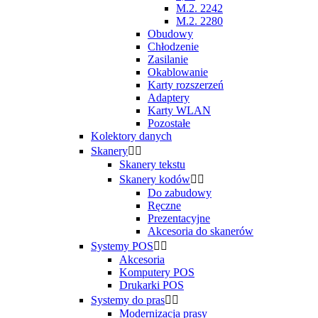
M.2. 2242
M.2. 2280
Obudowy
Chłodzenie
Zasilanie
Okablowanie
Karty rozszerzeń
Adaptery
Karty WLAN
Pozostałe
Kolektory danych
Skanery


Skanery tekstu
Skanery kodów


Do zabudowy
Ręczne
Prezentacyjne
Akcesoria do skanerów
Systemy POS


Akcesoria
Komputery POS
Drukarki POS
Systemy do pras


Modernizacja prasy