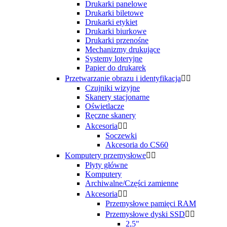
Drukarki panelowe
Drukarki biletowe
Drukarki etykiet
Drukarki biurkowe
Drukarki przenośne
Mechanizmy drukujące
Systemy loteryjne
Papier do drukarek
Przetwarzanie obrazu i identyfikacja


Czujniki wizyjne
Skanery stacjonarne
Oświetlacze
Ręczne skanery
Akcesoria


Soczewki
Akcesoria do CS60
Komputery przemysłowe


Płyty główne
Komputery
Archiwalne/Części zamienne
Akcesoria


Przemysłowe pamięci RAM
Przemysłowe dyski SSD


2,5"