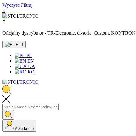
Wyczyść
Filtruj
×

Oficjalny dystrybutor - TR-Electronic, di-soric, Custom, KONTR
PL

PL
EN
UA
RO
Moje konto