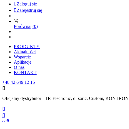

Zaloguj się

Zarejestruj się
Porównaj
(0)
PRODUKTY
Aktualności
Wsparcie
Aplikacje
O nas
KONTAKT
+48 42 649 12 15

Oficjalny dystrybutor - TR-Electronic, di-soric, Custom, KONTR


call