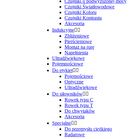
Czujniki o podwyższonej mocy
Czujniki Światłowodowe
Czujniki Koloru
Czujniki Kontrastu
Akcesoria
Indukcyjne


Zbliżeniowe
Pierścieniowe
Montaż na rurę
Napełnienia
Ultradźwiękowe
Pojemnościowe
Do etykiet


Pojemościowe
Optyczne
Ultradźwiękowe
Do siłowników


Rowek typu C
Rowek typu T
Do chwytaków
Akcesoria
Specjalne


Do przemysłu ciężkiego
Radarowe