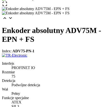



Enkoder absolutny ADV75M -
EPN + FS
Index:
ADV75-PN-1
Interfejs
PROFINET IO
Rozmiar
75
Detekcja
Podwójne detekcja
Wał
Pełny
Funkcje specjalne
ATEX
SIL3