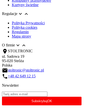
Komputery przemysłowe
Kurtyny świetlne


Regulacje
Polityka Prywatności
Polityka cookies
Regulamin
Mapa strony


O firmie
location_on
STOLTRONIC
ul. Sadowa 19
95-020 Stróża
Polska
email
stoltronic@stoltronic.pl
call
+48 42 649 12 15
Newsletter
Subskrybuj
OK