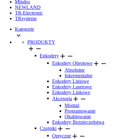
Mindeo
NEWLAND
TR-Electronic
TRsystems
Kategorie

PRODUKTY




Enkodery


Enkodery Obrotowe
Absolutne
Inkrementalne
Enkodery Liniowe
Enkodery Laserowe
Enkodery Linkowe


Akcesoria
Montaż
Programowanie
Okablowanie
Enkodery Bezpieczeństwa


Czujniki


Optyczne