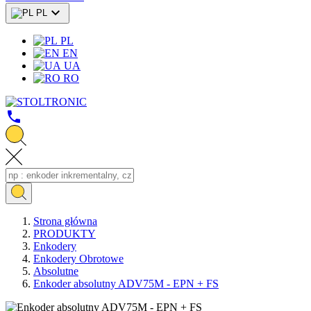

PL
PL
EN
UA
RO
call
Strona główna
PRODUKTY
Enkodery
Enkodery Obrotowe
Absolutne
Enkoder absolutny ADV75M - EPN + FS