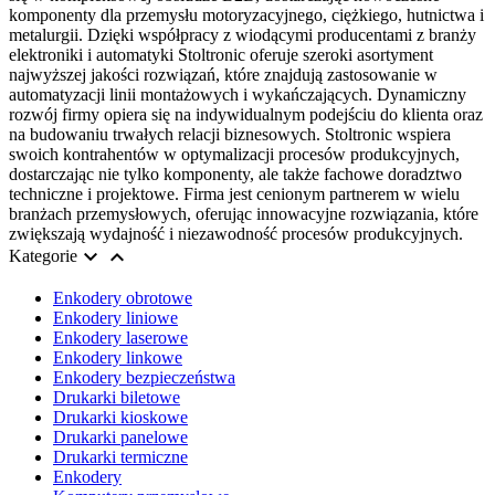
komponenty dla przemysłu motoryzacyjnego, ciężkiego, hutnictwa i
metalurgii. Dzięki współpracy z wiodącymi producentami z branży
elektroniki i automatyki Stoltronic oferuje szeroki asortyment
najwyższej jakości rozwiązań, które znajdują zastosowanie w
automatyzacji linii montażowych i wykańczających. Dynamiczny
rozwój firmy opiera się na indywidualnym podejściu do klienta oraz
na budowaniu trwałych relacji biznesowych. Stoltronic wspiera
swoich kontrahentów w optymalizacji procesów produkcyjnych,
dostarczając nie tylko komponenty, ale także fachowe doradztwo
techniczne i projektowe. Firma jest cenionym partnerem w wielu
branżach przemysłowych, oferując innowacyjne rozwiązania, które
zwiększają wydajność i niezawodność procesów produkcyjnych.


Kategorie
Enkodery obrotowe
Enkodery liniowe
Enkodery laserowe
Enkodery linkowe
Enkodery bezpieczeństwa
Drukarki biletowe
Drukarki kioskowe
Drukarki panelowe
Drukarki termiczne
Enkodery