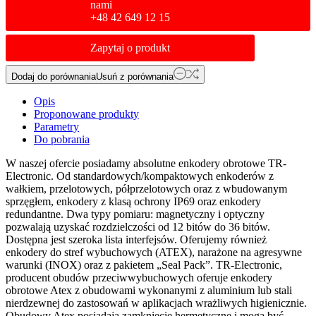
nami
+48 42 649 12 15
Zapytaj o produkt
Dodaj do porównania
Usuń z porównania
Opis
Proponowane produkty
Parametry
Do pobrania
W naszej ofercie posiadamy absolutne enkodery obrotowe TR-
Electronic. Od standardowych/kompaktowych enkoderów z
wałkiem, przelotowych, półprzelotowych oraz z wbudowanym
sprzęgłem, enkodery z klasą ochrony IP69 oraz enkodery
redundantne. Dwa typy pomiaru: magnetyczny i optyczny
pozwalają uzyskać rozdzielczości od 12 bitów do 36 bitów.
Dostępna jest szeroka lista interfejsów. Oferujemy również
enkodery do stref wybuchowych (ATEX), narażone na agresywne
warunki (INOX) oraz z pakietem „Seal Pack”. TR-Electronic,
producent obudów przeciwwybuchowych oferuje enkodery
obrotowe Atex z obudowami wykonanymi z aluminium lub stali
nierdzewnej do zastosowań w aplikacjach wrażliwych higienicznie.
Obudowy Atex posiadaja zamknięcie hermetyczne i mogą być