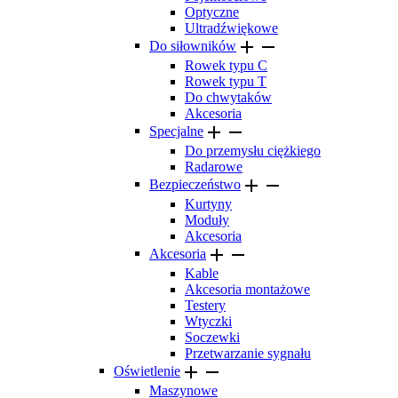
Optyczne
Ultradźwiękowe


Do siłowników
Rowek typu C
Rowek typu T
Do chwytaków
Akcesoria


Specjalne
Do przemysłu ciężkiego
Radarowe


Bezpieczeństwo
Kurtyny
Moduły
Akcesoria


Akcesoria
Kable
Akcesoria montażowe
Testery
Wtyczki
Soczewki
Przetwarzanie sygnału


Oświetlenie
Maszynowe