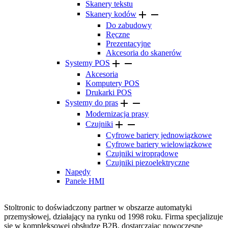
Skanery tekstu


Skanery kodów
Do zabudowy
Ręczne
Prezentacyjne
Akcesoria do skanerów


Systemy POS
Akcesoria
Komputery POS
Drukarki POS


Systemy do pras
Modernizacja prasy


Czujniki
Cyfrowe bariery jednowiązkowe
Cyfrowe bariery wielowiązkowe
Czujniki wiroprądowe
Czujniki piezoelektryczne
Napędy
Panele HMI
Stoltronic to doświadczony partner w obszarze automatyki
przemysłowej, działający na rynku od 1998 roku. Firma specjalizuje
się w kompleksowej obsłudze B2B, dostarczając nowoczesne