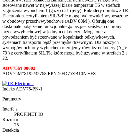
stosowane nawet w najwyższej klasie temperatur T6 w strefach
zagrożenia wybuchem 1 (gazy) i 21 (pyły). Enkodery obrotowe TR-
Electronic z certyfikatem SIL3-/Ple mogą być również wyposażone
w obudowy przeciwwybuchowe (ADV 88M ). Oferują one
doskonałe połączenie funkcjonalnego bezpieczeństwa i ochrony
przeciwwybuchowej w jednym enkoderze. Mogą one z
powodzeniem być stosowane w kopalniach odkrywkowych,
systemach transportu bądź przemyśle drzewnym. Dla niższych
wymogów ochrony wybuchem oferujemy również enkodery (A_V
70 ) z certyfikatem SIL/Ple które mogą być używane w strefach 2 i
22.
ADV75M-00002
ADV75M*8192/32768 EPN 50/D75ZB10N +FS
Indeks
ADV75-PN-1
Parametry
Interfejs
PROFINET IO
Rozmiar
75
Detekcja