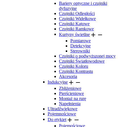
Bariery optyczne i czujniki
dyfuzyjne
Czujniki Odległości
Czujniki Widełkowe
Czujniki Kątowe
Czujniki Ramkowe


Kurtyny świetlne
Pomiarowe
Detekcyjne
Sterowniki
Czujniki o podwyższonej mocy
Czujniki Światłowodowe
Czujniki Koloru
Czujniki Kontrastu
Akcesoria


Indukcyjne
Zbliżeniowe
Pierścieniowe
Montaż na rurę
Napełnienia
Ultradźwiękowe
Pojemnościowe


Do etykiet
Pojemościowe