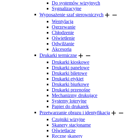
Do systemów wizyjnych
Sygnalizacyjne


Wyposażenie szaf sterowniczych
Wentylacja
Ogrzewanie
Chłodzenie
Oświetlenie
Odwilżanie
Akcesoria


Drukarki termiczne
Drukarki kioskowe
Drukarki panelowe
Drukarki biletowe
Drukarki etykiet
Drukarki biurkowe
Drukarki przenośne
Mechanizmy drukujące
Systemy loteryjne
Papier do drukarek


Przetwarzanie obrazu i identyfikacja
Czujniki wizyjne
Skanery stacjonarne
Oświetlacze
Ręczne skanery