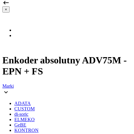

×
Enkoder absolutny ADV75M -
EPN + FS
Marki

ADATA
CUSTOM
di-soric
ELMEKO
GeBE
KONTRON