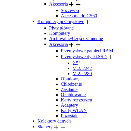


Akcesoria
Soczewki
Akcesoria do CS60


Komputery przemysłowe
Płyty główne
Komputery
Archiwalne/Części zamienne


Akcesoria
Przemysłowe pamięci RAM


Przemysłowe dyski SSD
2,5"
M.2. 2242
M.2. 2280
Obudowy
Chłodzenie
Zasilanie
Okablowanie
Karty rozszerzeń
Adaptery
Karty WLAN
Pozostałe
Kolektory danych


Skanery