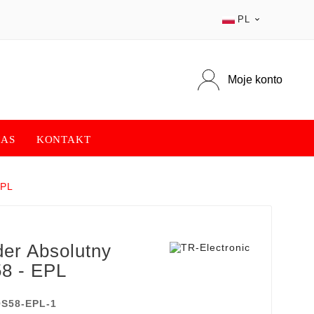
PL

Moje konto
NAS
KONTAKT
EPL
er Absolutny
8 - EPL
S58-EPL-1