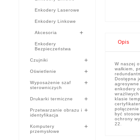
Enkodery Laserowe
Enkodery Linkowe
Akcesoria

Opis
Enkodery
Bezpieczeństwa
Czujniki

W naszej o
wałkiem, p
Oświetlenie

redundantn
Dostępna j
Wyposażenie szaf

agresywne 
sterowniczych
enkodery o
wrażliwych
Drukarki termiczne

klasie tem
certyfikat
połączenie
Przetwarzanie obrazu i

być stosow
identyfikacja
ochrony wy
22.
Komputery

przemysłowe