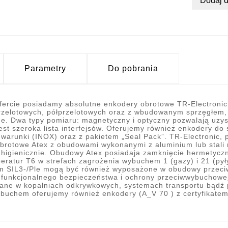
Dodaj 
Parametry
Do pobrania
fercie posiadamy absolutne enkodery obrotowe TR-Electron
rzelotowych, półprzelotowych oraz z wbudowanym sprzęgłem,
e. Dwa typy pomiaru: magnetyczny i optyczny pozwalają uzysk
est szeroka lista interfejsów. Oferujemy również enkodery d
warunki (INOX) oraz z pakietem „Seal Pack”. TR-Electronic
brotowe Atex z obudowami wykonanymi z aluminium lub stali 
 higienicznie. Obudowy Atex posiadaja zamknięcie hermetycz
peratur T6 w strefach zagrożenia wybuchem 1 (gazy) i 21 (pył
em SIL3-/Ple mogą być również wyposażone w obudowy przec
 funkcjonalnego bezpieczeństwa i ochrony przeciwwybuchow
ane w kopalniach odkrywkowych, systemach transportu bądź
buchem oferujemy również enkodery (A_V 70 ) z certyfikatem