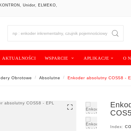
om, KONTRON, Unidor, ELMEKO,
AKTUALNOŚCI
WSPARCIE
APLIKACJE
O 
dery Obrotowe
Absolutne
Enkoder absolutny COS58 - 
Enkod

COS5
Index:
CO