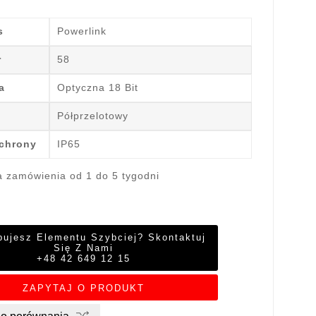
s
Powerlink
r
58
a
Optyczna 18 Bit
Półprzelotowy
ochrony
IP65
a zamówienia od 1 do 5 tygodni
bujesz Elementu Szybciej? Skontaktuj
Się Z Nami
+48 42 649 12 15
ZAPYTAJ O PRODUKT