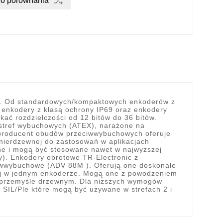
do porównania
ic. Od standardowych/kompaktowych enkoderów z
 enkodery z klasą ochrony IP69 oraz enkodery
ać rozdzielczości od 12 bitów do 36 bitów.
o stref wybuchowych (ATEX), narażone na
, producent obudów przeciwwybuchowych oferuje
nierdzewnej do zastosowań w aplikacjach
ne i mogą być stosowane nawet w najwyższej
y). Enkodery obrotowe TR-Electronic z
iwwybuchowe (ADV 88M ). Oferują one doskonałe
ej w jednym enkoderze. Mogą one z powodzeniem
 przemyśle drzewnym. Dla niższych wymogów
 SIL/Ple które mogą być używane w strefach 2 i