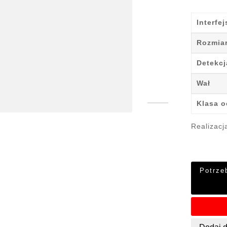
Interfej
Rozmia
Detekcj
Wał
Klasa 
Realizacj
Potrze