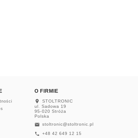
E
O FIRMIE
STOLTRONIC
location_on
tności
ul. Sadowa 19
es
95-020 Stróża
Polska
stoltronic@stoltronic.pl
email
+48 42 649 12 15
call