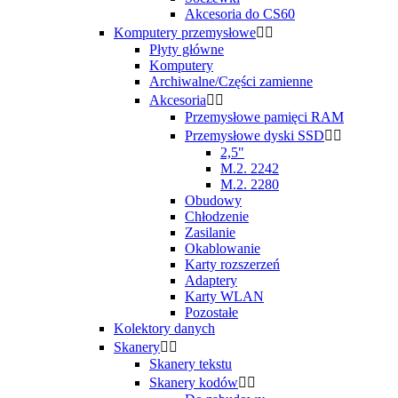
Akcesoria do CS60
Komputery przemysłowe


Płyty główne
Komputery
Archiwalne/Części zamienne
Akcesoria


Przemysłowe pamięci RAM
Przemysłowe dyski SSD


2,5"
M.2. 2242
M.2. 2280
Obudowy
Chłodzenie
Zasilanie
Okablowanie
Karty rozszerzeń
Adaptery
Karty WLAN
Pozostałe
Kolektory danych
Skanery


Skanery tekstu
Skanery kodów

