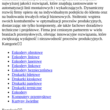
najwyższej jakości rozwiązań, które znajdują zastosowanie w
automatyzacji linii montażowych i wykańczających. Dynamiczny
rozwój firmy opiera się na indywidualnym podejściu do klienta oraz
na budowaniu trwałych relacji biznesowych. Stoltronic wspiera
swoich kontrahentów w optymalizacji procesów produkcyjnych,
dostarczając nie tylko komponenty, ale także fachowe doradztwo
techniczne i projektowe. Firma jest cenionym partnerem w wielu
branżach przemysłowych, oferując innowacyjne rozwiązania, które
zwiększają wydajność i niezawodność procesów produkcyjnych.
Kategorie


Enkodery obrotowe
Enkodery liniowe
Enkodery laserowe
Enkodery linkowe
Enkodery bezpieczeństwa
Drukarki biletowe
Drukarki kioskowe
Drukarki panelowe
Drukarki termiczne
Enkodery
Komputery przemysłowe
Kurtyny świetlne