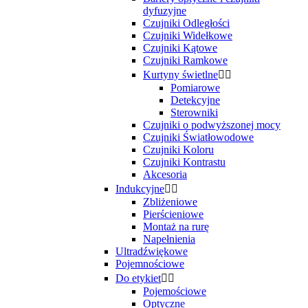
dyfuzyjne
Czujniki Odległości
Czujniki Widełkowe
Czujniki Kątowe
Czujniki Ramkowe
Kurtyny świetlne


Pomiarowe
Detekcyjne
Sterowniki
Czujniki o podwyższonej mocy
Czujniki Światłowodowe
Czujniki Koloru
Czujniki Kontrastu
Akcesoria
Indukcyjne


Zbliżeniowe
Pierścieniowe
Montaż na rurę
Napełnienia
Ultradźwiękowe
Pojemnościowe
Do etykiet


Pojemościowe
Optyczne