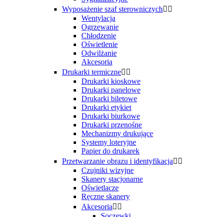
Wyposażenie szaf sterowniczych


Wentylacja
Ogrzewanie
Chłodzenie
Oświetlenie
Odwilżanie
Akcesoria
Drukarki termiczne


Drukarki kioskowe
Drukarki panelowe
Drukarki biletowe
Drukarki etykiet
Drukarki biurkowe
Drukarki przenośne
Mechanizmy drukujące
Systemy loteryjne
Papier do drukarek
Przetwarzanie obrazu i identyfikacja


Czujniki wizyjne
Skanery stacjonarne
Oświetlacze
Ręczne skanery
Akcesoria


Soczewki