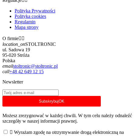
Regulacje


Polityka Prywatności
Polityka cookies
Regulamin
Mapa strony
O firmie


location_on
STOLTRONIC
ul. Sadowa 19
95-020 Stróża
Polska
email
stoltronic@stoltronic.pl
call
+48 42 649 12 15
Newsletter
Subskrybuj
OK
Możesz zrezygnować w każdej chwili. W tym celu należy odnaleźć
szczegóły w naszej informacji prawnej.

Wyrażam zgodę na otrzymywanie drogą elektroniczną na