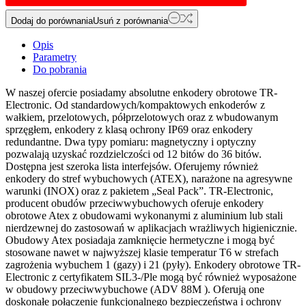
Dodaj do porównania
Usuń z porównania
Opis
Parametry
Do pobrania
W naszej ofercie posiadamy absolutne enkodery obrotowe TR-
Electronic. Od standardowych/kompaktowych enkoderów z
wałkiem, przelotowych, półprzelotowych oraz z wbudowanym
sprzęgłem, enkodery z klasą ochrony IP69 oraz enkodery
redundantne. Dwa typy pomiaru: magnetyczny i optyczny
pozwalają uzyskać rozdzielczości od 12 bitów do 36 bitów.
Dostępna jest szeroka lista interfejsów. Oferujemy również
enkodery do stref wybuchowych (ATEX), narażone na agresywne
warunki (INOX) oraz z pakietem „Seal Pack”. TR-Electronic,
producent obudów przeciwwybuchowych oferuje enkodery
obrotowe Atex z obudowami wykonanymi z aluminium lub stali
nierdzewnej do zastosowań w aplikacjach wrażliwych higienicznie.
Obudowy Atex posiadaja zamknięcie hermetyczne i mogą być
stosowane nawet w najwyższej klasie temperatur T6 w strefach
zagrożenia wybuchem 1 (gazy) i 21 (pyły). Enkodery obrotowe TR-
Electronic z certyfikatem SIL3-/Ple mogą być również wyposażone
w obudowy przeciwwybuchowe (ADV 88M ). Oferują one
doskonałe połączenie funkcjonalnego bezpieczeństwa i ochrony