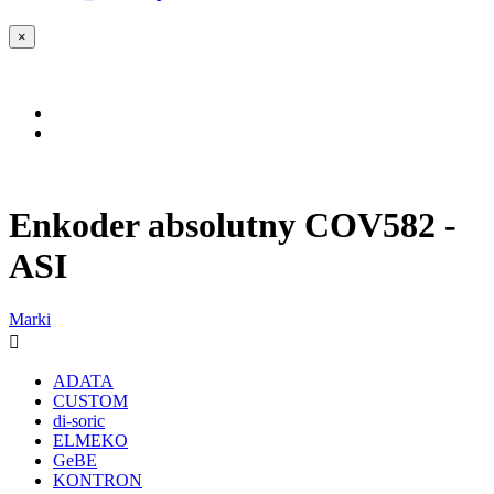
×
Enkoder absolutny COV582 -
ASI
Marki

ADATA
CUSTOM
di-soric
ELMEKO
GeBE
KONTRON