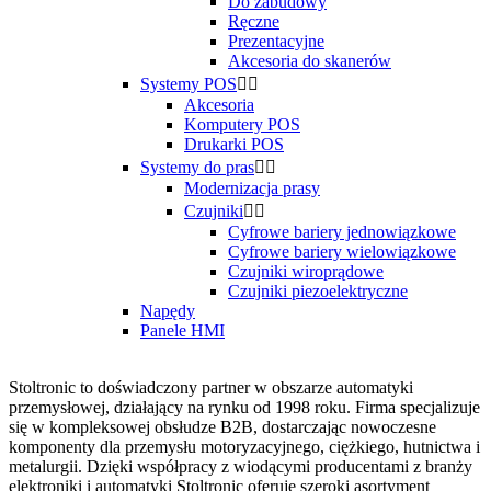
Do zabudowy
Ręczne
Prezentacyjne
Akcesoria do skanerów
Systemy POS


Akcesoria
Komputery POS
Drukarki POS
Systemy do pras


Modernizacja prasy
Czujniki


Cyfrowe bariery jednowiązkowe
Cyfrowe bariery wielowiązkowe
Czujniki wiroprądowe
Czujniki piezoelektryczne
Napędy
Panele HMI
Stoltronic to doświadczony partner w obszarze automatyki
przemysłowej, działający na rynku od 1998 roku. Firma specjalizuje
się w kompleksowej obsłudze B2B, dostarczając nowoczesne
komponenty dla przemysłu motoryzacyjnego, ciężkiego, hutnictwa i
metalurgii. Dzięki współpracy z wiodącymi producentami z branży
elektroniki i automatyki Stoltronic oferuje szeroki asortyment