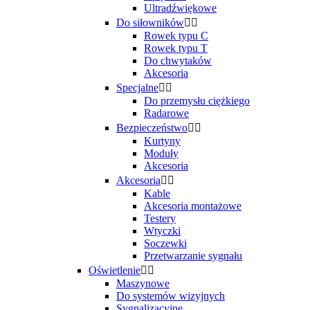
Ultradźwiękowe
Do siłowników


Rowek typu C
Rowek typu T
Do chwytaków
Akcesoria
Specjalne


Do przemysłu ciężkiego
Radarowe
Bezpieczeństwo


Kurtyny
Moduły
Akcesoria
Akcesoria


Kable
Akcesoria montażowe
Testery
Wtyczki
Soczewki
Przetwarzanie sygnału
Oświetlenie


Maszynowe
Do systemów wizyjnych
Sygnalizacyjne