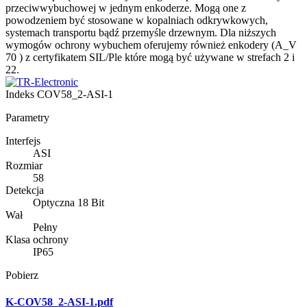
przeciwwybuchowej w jednym enkoderze. Mogą one z
powodzeniem być stosowane w kopalniach odkrywkowych,
systemach transportu bądź przemyśle drzewnym. Dla niższych
wymogów ochrony wybuchem oferujemy również enkodery (A_V
70 ) z certyfikatem SIL/Ple które mogą być używane w strefach 2 i
22.
Indeks
COV58_2-ASI-1
Parametry
Interfejs
ASI
Rozmiar
58
Detekcja
Optyczna 18 Bit
Wał
Pełny
Klasa ochrony
IP65
Pobierz
K-COV58_2-ASI-1.pdf