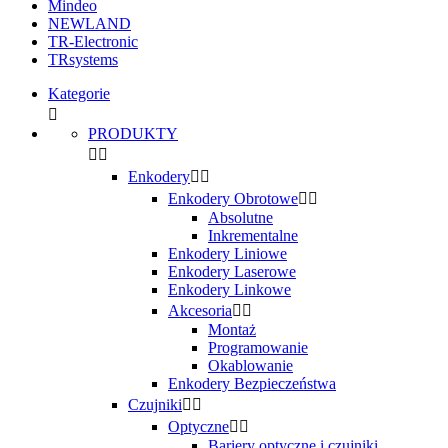
Mindeo
NEWLAND
TR-Electronic
TRsystems
Kategorie

PRODUKTY


Enkodery


Enkodery Obrotowe


Absolutne
Inkrementalne
Enkodery Liniowe
Enkodery Laserowe
Enkodery Linkowe
Akcesoria


Montaż
Programowanie
Okablowanie
Enkodery Bezpieczeństwa
Czujniki


Optyczne


Bariery optyczne i czujniki