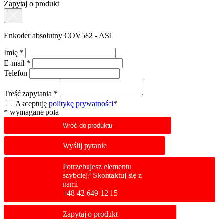
Zapytaj o produkt
Enkoder absolutny COV582 - ASI
Imię
*
E-mail
*
Telefon
Treść zapytania
*
Akceptuję
politykę prywatności
*
*
wymagane pola
Wróć do produktu
Wyślij pytanie
Potrzebujesz elementu
szybciej? Skontaktuj się z
nami
+48 42 649 12 15
Zapytaj o produkt