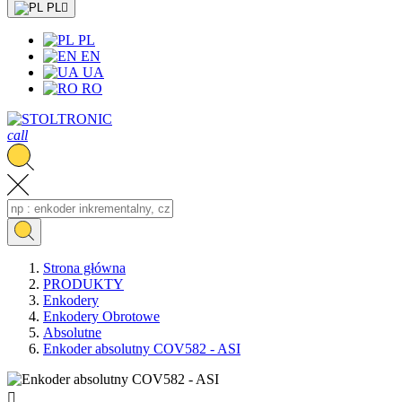
PL

PL
EN
UA
RO
call
Strona główna
PRODUKTY
Enkodery
Enkodery Obrotowe
Absolutne
Enkoder absolutny COV582 - ASI
