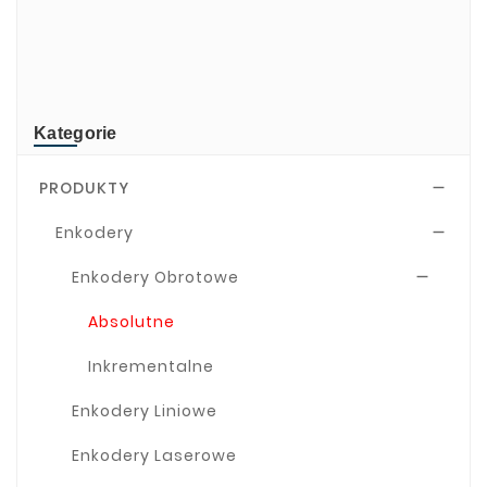
NEWLAND
TR-Electronic
TRsystems
Kategorie
PRODUKTY

Enkodery

Enkodery Obrotowe

Absolutne
Inkrementalne
Enkodery Liniowe
Enkodery Laserowe