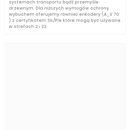
systemach transportu bądź przemyśle
drzewnym. Dla niższych wymogów ochrony
wybuchem oferujemy również enkodery (A_V 70
) z certyfikatem SIL/Ple które mogą być używane
w strefach 2 i 22.
Marki
ADATA
CUSTOM
di-soric
ELMEKO
GeBE
KONTRON
Mindeo