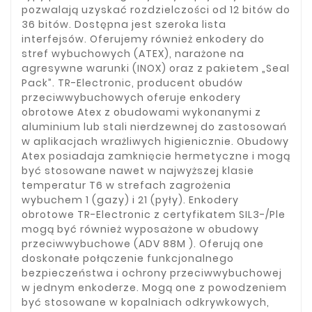
pozwalają uzyskać rozdzielczości od 12 bitów do
36 bitów. Dostępna jest szeroka lista
interfejsów. Oferujemy również enkodery do
stref wybuchowych (ATEX), narażone na
agresywne warunki (INOX) oraz z pakietem „Seal
Pack”. TR-Electronic, producent obudów
przeciwwybuchowych oferuje enkodery
obrotowe Atex z obudowami wykonanymi z
aluminium lub stali nierdzewnej do zastosowań
w aplikacjach wrażliwych higienicznie. Obudowy
Atex posiadaja zamknięcie hermetyczne i mogą
być stosowane nawet w najwyższej klasie
temperatur T6 w strefach zagrożenia
wybuchem 1 (gazy) i 21 (pyły). Enkodery
obrotowe TR-Electronic z certyfikatem SIL3-/Ple
mogą być również wyposażone w obudowy
przeciwwybuchowe (ADV 88M ). Oferują one
doskonałe połączenie funkcjonalnego
bezpieczeństwa i ochrony przeciwwybuchowej
w jednym enkoderze. Mogą one z powodzeniem
być stosowane w kopalniach odkrywkowych,