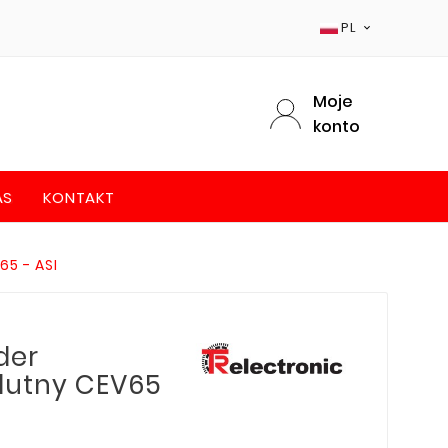
PL

Moje
konto
AS
KONTAKT
65 - ASI
der
lutny CEV65