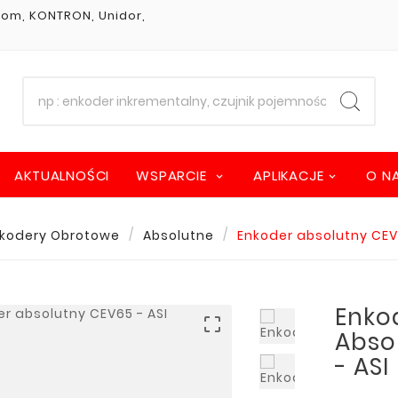
stom, KONTRON, Unidor,
AKTUALNOŚCI
WSPARCIE
APLIKACJE
O N
kodery Obrotowe
Absolutne
Enkoder absolutny CEV
Enko

Abso
- ASI