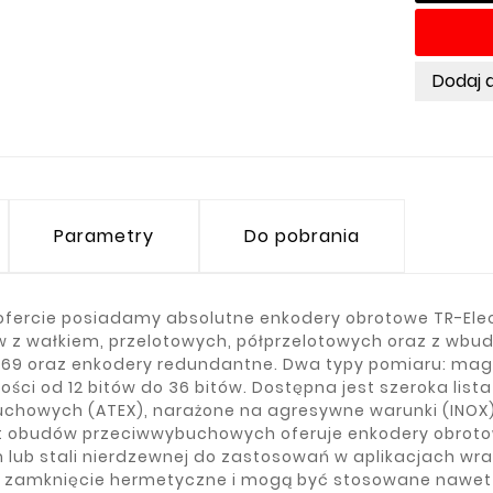
Dodaj 
Parametry
Do pobrania
ofercie posiadamy absolutne enkodery obrotowe TR-El
 z wałkiem, przelotowych, półprzelotowych oraz z wbu
P69 oraz enkodery redundantne. Dwa typy pomiaru: mag
ości od 12 bitów do 36 bitów. Dostępna jest szeroka list
uchowych (ATEX), narażone na agresywne warunki (INOX) o
 obudów przeciwwybuchowych oferuje enkodery obrot
 lub stali nierdzewnej do zastosowań w aplikacjach wra
 zamknięcie hermetyczne i mogą być stosowane nawet w