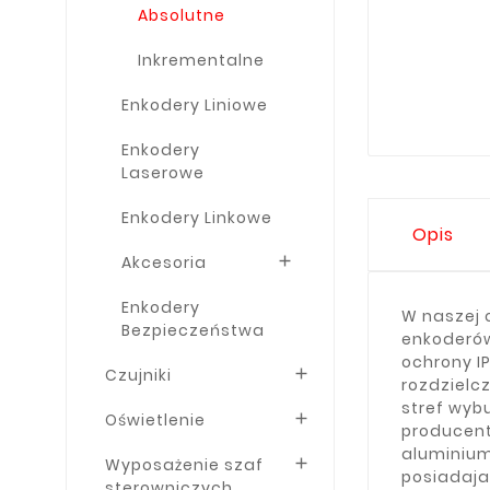
Absolutne
Inkrementalne
Enkodery Liniowe
Enkodery
Laserowe
Enkodery Linkowe
Opis
Akcesoria

Enkodery
W naszej 
Bezpieczeństwa
enkoderów
ochrony I
Czujniki

rozdzielcz
stref wyb
Oświetlenie

producent
aluminium
Wyposażenie szaf

posiadaja
sterowniczych