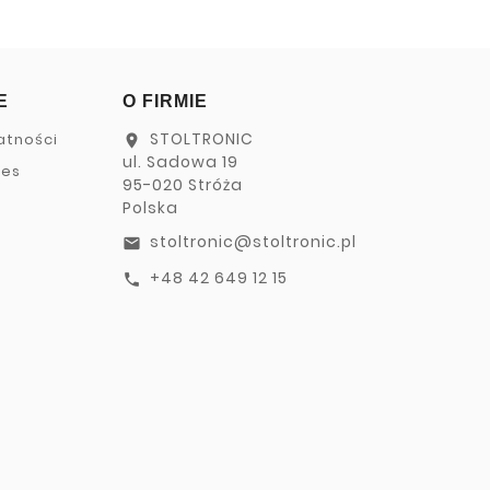
E
O FIRMIE
STOLTRONIC
atności
location_on
ul. Sadowa 19
ies
95-020 Stróża
Polska
stoltronic@stoltronic.pl
email
+48 42 649 12 15
call