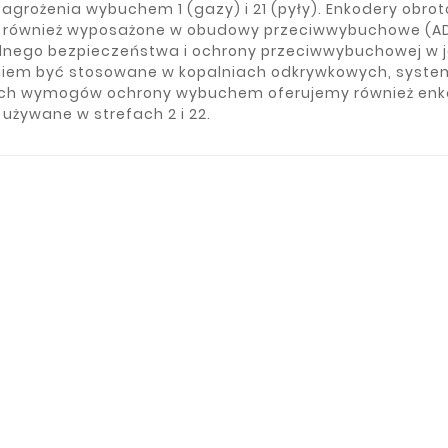
agrożenia wybuchem 1 (gazy) i 21 (pyły). Enkodery obrot
również wyposażone w obudowy przeciwwybuchowe (ADV 
lnego bezpieczeństwa i ochrony przeciwwybuchowej w 
em być stosowane w kopalniach odkrywkowych, system
ych wymogów ochrony wybuchem oferujemy również enkode
używane w strefach 2 i 22.