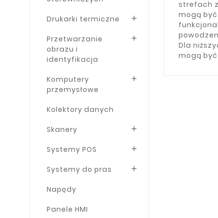
strefach z
mogą być 
Drukarki termiczne

funkcjona
powodzeni
Przetwarzanie

Dla niższ
obrazu i
mogą być 
identyfikacja
Komputery

przemysłowe
Kolektory danych
Skanery

Systemy POS

Systemy do pras

Napędy
Panele HMI