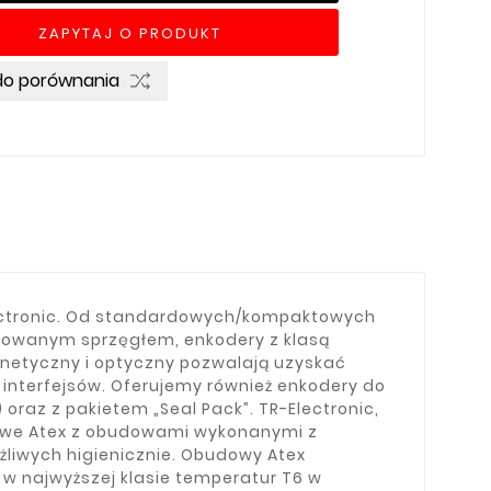
ZAPYTAJ O PRODUKT
do porównania
ectronic. Od standardowych/kompaktowych
dowanym sprzęgłem, enkodery z klasą
netyczny i optyczny pozwalają uzyskać
a interfejsów. Oferujemy również enkodery do
raz z pakietem „Seal Pack”. TR-Electronic,
owe Atex z obudowami wykonanymi z
żliwych higienicznie. Obudowy Atex
 najwyższej klasie temperatur T6 w