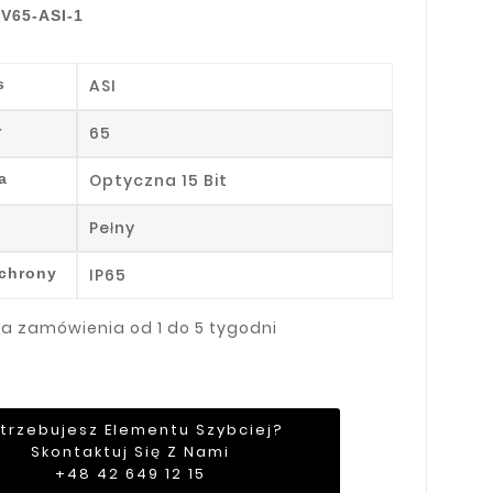
V65-ASI-1
s
ASI
r
65
a
Optyczna 15 Bit
Pełny
ochrony
IP65
ja zamówienia od 1 do 5 tygodni
trzebujesz Elementu Szybciej?
Skontaktuj Się Z Nami
+48 42 649 12 15