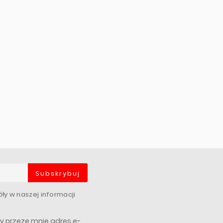
Subskrybuj
ły w naszej informacji
 przeze mnie adres e-