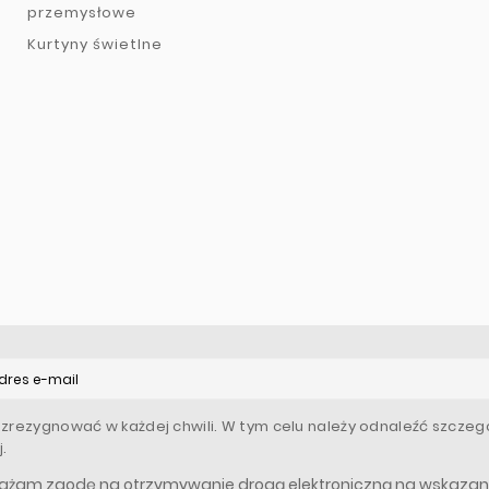
przemysłowe
Kurtyny świetlne
zrezygnować w każdej chwili. W tym celu należy odnaleźć szczegó
.
ażam zgodę na otrzymywanie drogą elektroniczną na wskazany