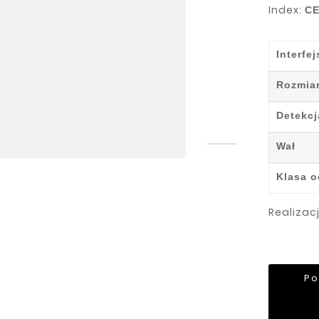
Index:
CE
Interfej
Rozmia
Detekcj
Wał
Klasa 
Realizac
Po