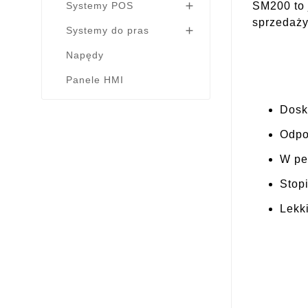
Systemy POS
SM200 to 

sprzedaży
Systemy do pras

Napędy
Panele HMI
Dosk
Odpo
W pe
Stop
Lekk