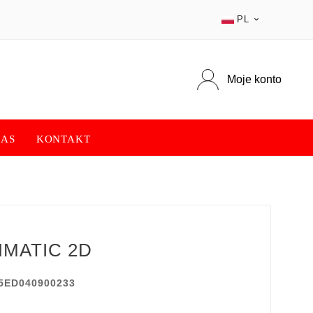
PL

Moje konto
NAS
KONTAKT
MATIC 2D
5ED040900233