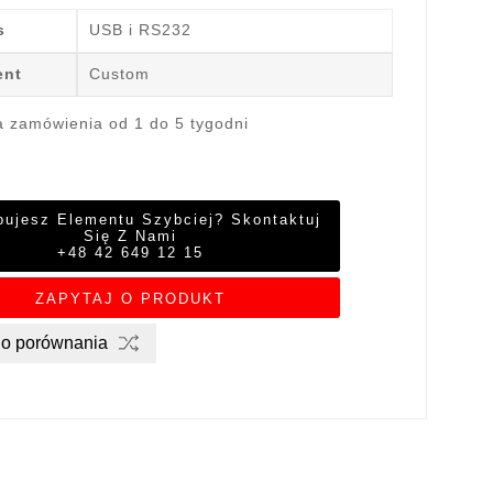
s
USB i RS232
ent
Custom
a zamówienia od 1 do 5 tygodni
bujesz Elementu Szybciej? Skontaktuj
Się Z Nami
+48 42 649 12 15
ZAPYTAJ O PRODUKT
do porównania