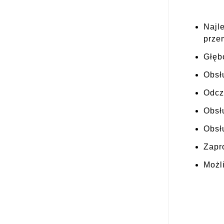
Najl
prze
Głęb
Obsł
Odcz
Obsł
Obsł
Zapr
Możl