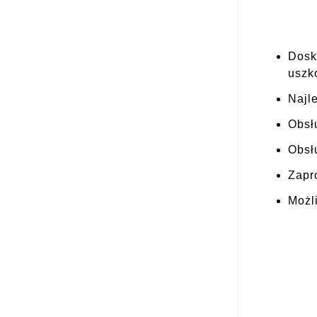
Dosk
uszk
Najl
Obsłu
Obsł
Zapr
Możl