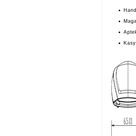
Hand
Maga
Apte
Kasy