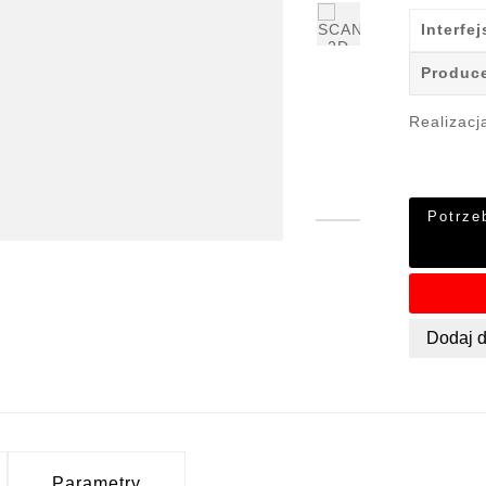
Interfej
Produc
Realizacj
Potrze
Dodaj 
Parametry