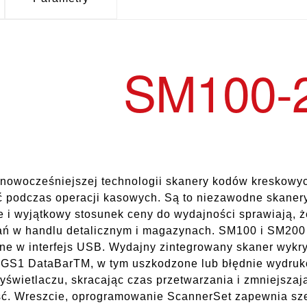
SM100-
jnowocześniejszej technologii skanery kodów kreskow
 podczas operacji kasowych. Są to niezawodne skanery
je i wyjątkowy stosunek ceny do wydajności sprawiają,
ń w handlu detalicznym i magazynach. SM100 i SM200 
e w interfejs USB. Wydajny zintegrowany skaner wykr
 GS1 DataBarTM, w tym uszkodzone lub błędnie wydruk
yświetlaczu, skracając czas przetwarzania i zmniejszają
ć. Wreszcie, oprogramowanie ScannerSet zapewnia szer