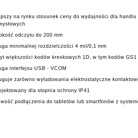
epszy na rynku stosunek ceny do wydajności dla handlu 
mysłowych
okość odczytu do 200 mm
uga minimalnej rozdzielczości 4 mil/0,1 mm
yt większości kodów kreskowych 1D, w tym kodów GS1
uga interfejsu USB - VCOM
uguje zarówno wyładowania elektrostatyczne kontaktowe
ojektowany dla stopnia ochrony IP41
iwość podłączenia do tabletów lub smartfonów z syste