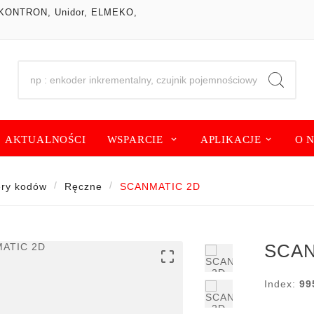
om, KONTRON, Unidor, ELMEKO,
AKTUALNOŚCI
WSPARCIE
APLIKACJE
O 
ry kodów
Ręczne
SCANMATIC 2D
SCAN

Index:
99