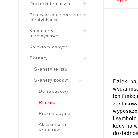
Drukarki termiczne

Przetwarzanie obrazu i

identyfikacja
Komputery

przemysłowe
Kolektory danych
Skanery

Skanery tekstu
Skanery kodów

Dzięki na
wydajność
Do zabudowy
ich funkc
Ręczne
zastosowa
wyposażon
Prezentacyjne
i symbole
Akcesoria do
kody na w
skanerów
dokładnoś