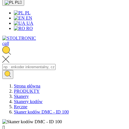
PL

PL
EN
UA
RO
call
Strona główna
PRODUKTY
Skanery
Skanery kodów
Ręczne
Skaner kodów DMC - ID 100
