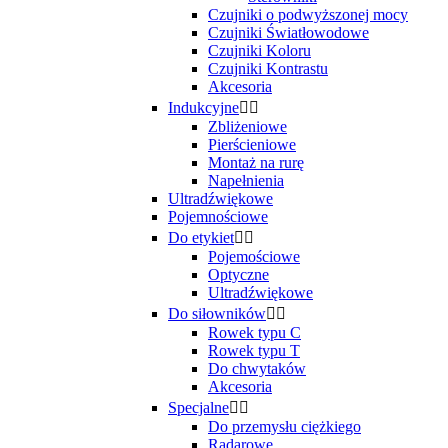
Czujniki o podwyższonej mocy
Czujniki Światłowodowe
Czujniki Koloru
Czujniki Kontrastu
Akcesoria
Indukcyjne


Zbliżeniowe
Pierścieniowe
Montaż na rurę
Napełnienia
Ultradźwiękowe
Pojemnościowe
Do etykiet


Pojemościowe
Optyczne
Ultradźwiękowe
Do siłowników


Rowek typu C
Rowek typu T
Do chwytaków
Akcesoria
Specjalne


Do przemysłu ciężkiego
Radarowe