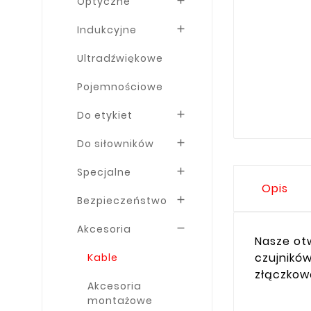
Optyczne

Indukcyjne

Ultradźwiękowe
Pojemnościowe
Do etykiet

Do siłowników

Specjalne

Opis
Bezpieczeństwo

Akcesoria

Nasze ot
czujników
Kable
złączkow
Akcesoria
montażowe