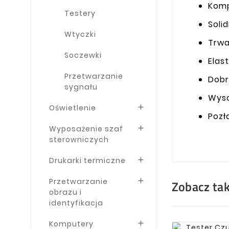
Komp
Testery
Soli
Wtyczki
Trwa
Soczewki
Elas
Przetwarzanie
Dobr
sygnału
Wyso
Oświetlenie

Pozł
Wyposażenie szaf

sterowniczych
Drukarki termiczne

Przetwarzanie

Zobacz ta
obrazu i
identyfikacja
Komputery
