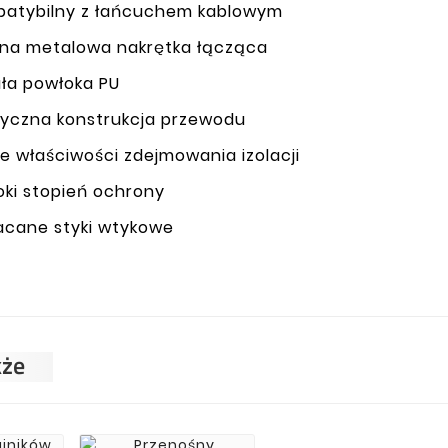
atybilny z łańcuchem kablowym
dna metalowa nakrętka łącząca
ła powłoka PU
tyczna konstrukcja przewodu
e właściwości zdejmowania izolacji
ki stopień ochrony
acane styki wtykowe
kże