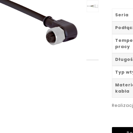
Seria
Podłąc
Tempe
pracy
Długoś
Typ wt
Materi
kabla
Realizac
Po