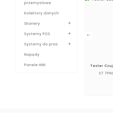
przemysłowe
Kolektory danych
Skanery

Systemy POS


Systemy do pras

Napędy
Panele HMI
Tester Czu
ST 7PN