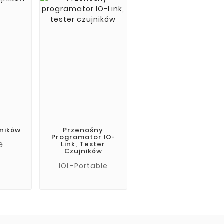
jników
Przenośny
Programator IO-
Link, Tester
G
Czujników
IOL-Portable