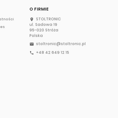
O FIRMIE
STOLTRONIC
atności
location_on
ul. Sadowa 19
ies
95-020 Stróża
Polska
stoltronic@stoltronic.pl
email
+48 42 649 12 15
call