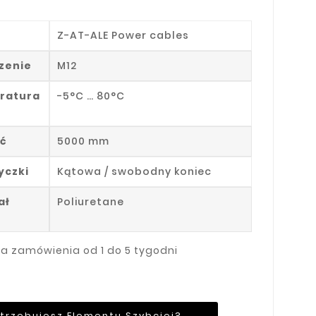
Z-AT-ALE Power cables
zenie
M12
ratura
-5°C … 80°C
ć
5000 mm
yczki
Kątowa / swobodny koniec
ał
Poliuretane
ja zamówienia od 1 do 5 tygodni
trzebujesz Elementu Szybciej?