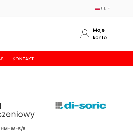
PL

Moje
konto
AS
KONTAKT
l
czeniowy
KHM-W-5/5