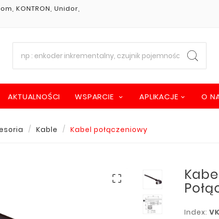
stom, KONTRON, Unidor,
AKTUALNOŚCI
WSPARCIE
APLIKACJE
O N
esoria
Kable
Kabel połączeniowy
Kabe

Połą
Index:
V