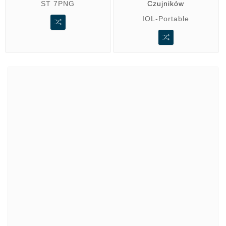
ST 7PNG
Czujników
IOL-Portable
Marki
ADATA
CUSTOM
di-soric
ELMEKO
GeBE
KONTRON
Mindeo
NEWLAND
TR-Electronic