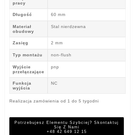
pracy
Długość
60 mm
Materiał
Stal nierdzewna
obudowy
Zasięg
2 mm
Typ montażu
non-flush
Wyjście
pnp
przełączające
Funkcja
NC
wyjścia
Realizacja zamówienia od 1 do 5 tygodni
Potrzebujesz Elementu Szybciej? Skontaktuj
Się Z Nami
+48 42 649 12 15