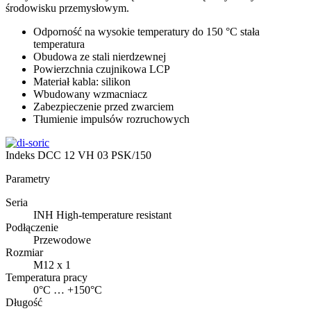
środowisku przemysłowym.
Odporność na wysokie temperatury do 150 °C stała
temperatura
Obudowa ze stali nierdzewnej
Powierzchnia czujnikowa LCP
Materiał kabla: silikon
Wbudowany wzmacniacz
Zabezpieczenie przed zwarciem
Tłumienie impulsów rozruchowych
Indeks
DCC 12 VH 03 PSK/150
Parametry
Seria
INH High-temperature resistant
Podłączenie
Przewodowe
Rozmiar
M12 x 1
Temperatura pracy
0°C … +150°C
Długość