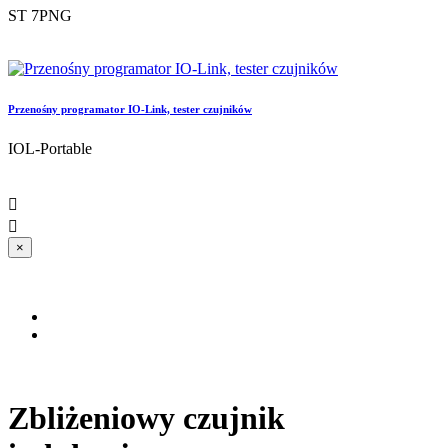
ST 7PNG
Przenośny programator IO-Link, tester czujników
IOL-Portable


×
Zbliżeniowy czujnik