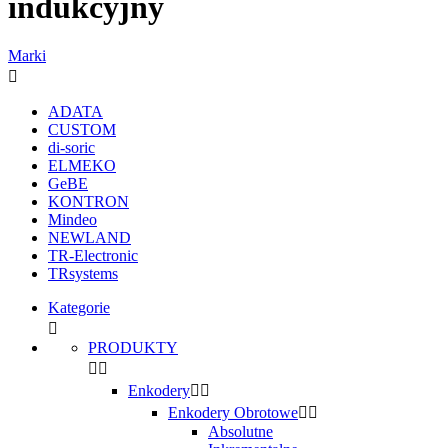
indukcyjny
Marki

ADATA
CUSTOM
di-soric
ELMEKO
GeBE
KONTRON
Mindeo
NEWLAND
TR-Electronic
TRsystems
Kategorie

PRODUKTY


Enkodery


Enkodery Obrotowe


Absolutne