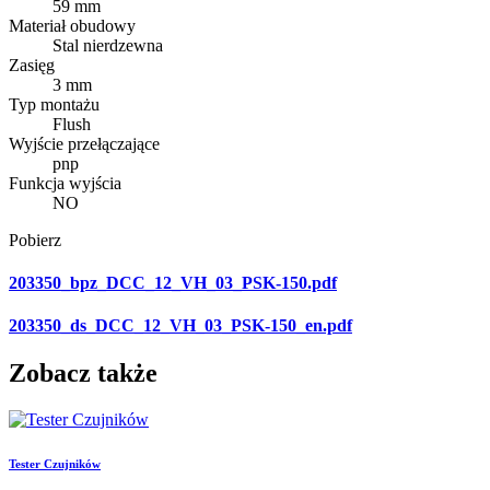
59 mm
Materiał obudowy
Stal nierdzewna
Zasięg
3 mm
Typ montażu
Flush
Wyjście przełączające
pnp
Funkcja wyjścia
NO
Pobierz
203350_bpz_DCC_12_VH_03_PSK-150.pdf
203350_ds_DCC_12_VH_03_PSK-150_en.pdf
Zobacz także
Tester Czujników