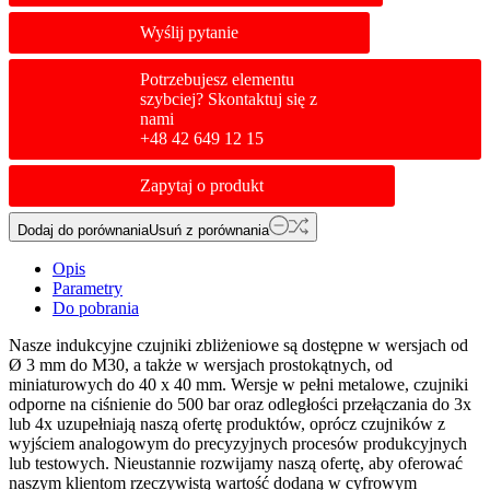
Wyślij pytanie
Potrzebujesz elementu
szybciej? Skontaktuj się z
nami
+48 42 649 12 15
Zapytaj o produkt
Dodaj do porównania
Usuń z porównania
Opis
Parametry
Do pobrania
Nasze indukcyjne czujniki zbliżeniowe są dostępne w wersjach od
Ø 3 mm do M30, a także w wersjach prostokątnych, od
miniaturowych do 40 x 40 mm. Wersje w pełni metalowe, czujniki
odporne na ciśnienie do 500 bar oraz odległości przełączania do 3x
lub 4x uzupełniają naszą ofertę produktów, oprócz czujników z
wyjściem analogowym do precyzyjnych procesów produkcyjnych
lub testowych. Nieustannie rozwijamy naszą ofertę, aby oferować
naszym klientom rzeczywistą wartość dodaną w cyfrowym