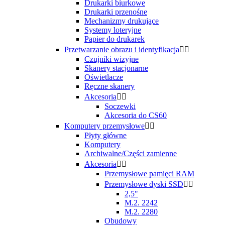
Drukarki biurkowe
Drukarki przenośne
Mechanizmy drukujące
Systemy loteryjne
Papier do drukarek
Przetwarzanie obrazu i identyfikacja


Czujniki wizyjne
Skanery stacjonarne
Oświetlacze
Ręczne skanery
Akcesoria


Soczewki
Akcesoria do CS60
Komputery przemysłowe


Płyty główne
Komputery
Archiwalne/Części zamienne
Akcesoria


Przemysłowe pamięci RAM
Przemysłowe dyski SSD


2,5"
M.2. 2242
M.2. 2280
Obudowy