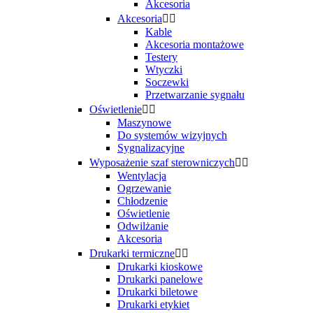
Akcesoria
Akcesoria


Kable
Akcesoria montażowe
Testery
Wtyczki
Soczewki
Przetwarzanie sygnału
Oświetlenie


Maszynowe
Do systemów wizyjnych
Sygnalizacyjne
Wyposażenie szaf sterowniczych


Wentylacja
Ogrzewanie
Chłodzenie
Oświetlenie
Odwilżanie
Akcesoria
Drukarki termiczne


Drukarki kioskowe
Drukarki panelowe
Drukarki biletowe
Drukarki etykiet