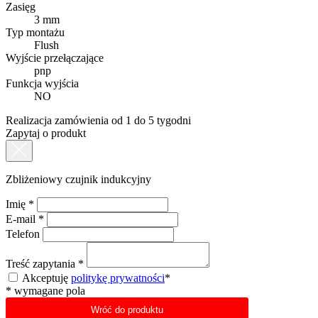
Zasięg
3 mm
Typ montażu
Flush
Wyjście przełączające
pnp
Funkcja wyjścia
NO
Realizacja zamówienia od 1 do 5 tygodni
Zapytaj o produkt
Zbliżeniowy czujnik indukcyjny
Imię
*
E-mail
*
Telefon
Treść zapytania
*
Akceptuję
politykę prywatności
*
*
wymagane pola
Wróć do produktu