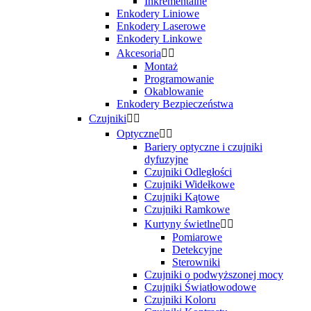
Inkrementalne
Enkodery Liniowe
Enkodery Laserowe
Enkodery Linkowe
Akcesoria


Montaż
Programowanie
Okablowanie
Enkodery Bezpieczeństwa
Czujniki


Optyczne


Bariery optyczne i czujniki
dyfuzyjne
Czujniki Odległości
Czujniki Widełkowe
Czujniki Kątowe
Czujniki Ramkowe
Kurtyny świetlne


Pomiarowe
Detekcyjne
Sterowniki
Czujniki o podwyższonej mocy
Czujniki Światłowodowe
Czujniki Koloru