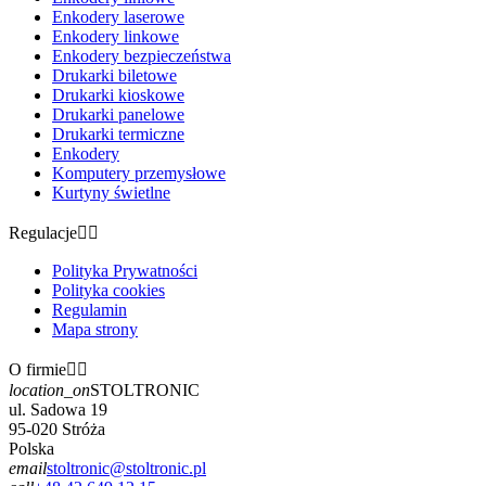
Enkodery laserowe
Enkodery linkowe
Enkodery bezpieczeństwa
Drukarki biletowe
Drukarki kioskowe
Drukarki panelowe
Drukarki termiczne
Enkodery
Komputery przemysłowe
Kurtyny świetlne
Regulacje


Polityka Prywatności
Polityka cookies
Regulamin
Mapa strony
O firmie


location_on
STOLTRONIC
ul. Sadowa 19
95-020 Stróża
Polska
email
stoltronic@stoltronic.pl