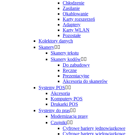
Chłodzenie
Zasilanie
Okablowanie
Karty rozszerzeń
Adaptery
Karty WLAN
Pozostałe
Kolektory danych
Skanery


Skanery tekstu
Skanery kodów


Do zabudowy
Ręczne
Prezentacyjne
Akcesoria do skanerów
Systemy POS


Akcesoria
Komputery POS
Drukarki POS
Systemy do pras


Modernizacja prasy
Czujniki


Cyfrowe bariery jednowiązkowe
Cyfrowe bariery wielowiązkowe