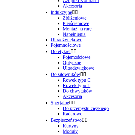
Czujniki Kontrastu
Akcesoria
Indukcyjne


Zbliżeniowe
Pierścieniowe
Montaż na rurę
Napełnienia
Ultradźwiękowe
Pojemnościowe
Do etykiet


Pojemościowe
Optyczne
Ultradźwiękowe
Do siłowników


Rowek typu C
Rowek typu T
Do chwytaków
Akcesoria
Specjalne


Do przemysłu ciężkiego
Radarowe
Bezpieczeństwo


Kurtyny
Moduły