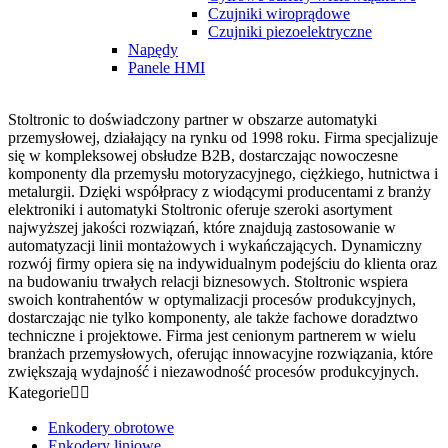
Czujniki wiroprądowe
Czujniki piezoelektryczne
Napędy
Panele HMI
Stoltronic to doświadczony partner w obszarze automatyki
przemysłowej, działający na rynku od 1998 roku. Firma specjalizuje
się w kompleksowej obsłudze B2B, dostarczając nowoczesne
komponenty dla przemysłu motoryzacyjnego, ciężkiego, hutnictwa i
metalurgii. Dzięki współpracy z wiodącymi producentami z branży
elektroniki i automatyki Stoltronic oferuje szeroki asortyment
najwyższej jakości rozwiązań, które znajdują zastosowanie w
automatyzacji linii montażowych i wykańczających. Dynamiczny
rozwój firmy opiera się na indywidualnym podejściu do klienta oraz
na budowaniu trwałych relacji biznesowych. Stoltronic wspiera
swoich kontrahentów w optymalizacji procesów produkcyjnych,
dostarczając nie tylko komponenty, ale także fachowe doradztwo
techniczne i projektowe. Firma jest cenionym partnerem w wielu
branżach przemysłowych, oferując innowacyjne rozwiązania, które
zwiększają wydajność i niezawodność procesów produkcyjnych.
Kategorie


Enkodery obrotowe
Enkodery liniowe