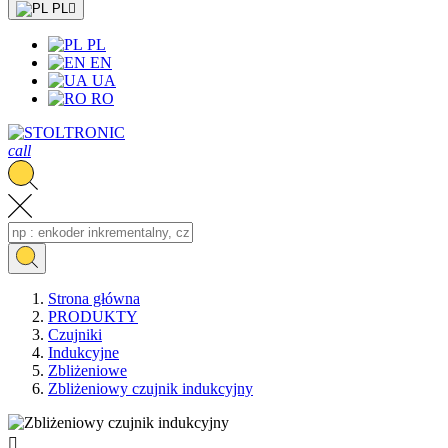
PL

PL
EN
UA
RO
call
Strona główna
PRODUKTY
Czujniki
Indukcyjne
Zbliżeniowe
Zbliżeniowy czujnik indukcyjny
