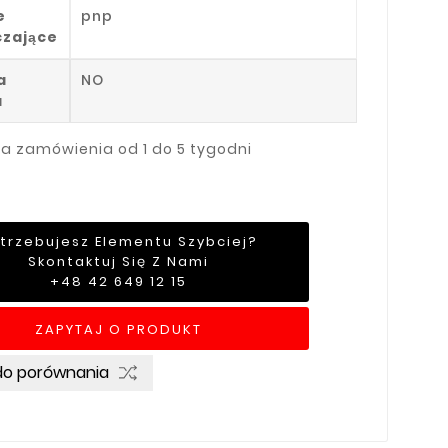
e
pnp
czające
a
NO
a
ja zamówienia od 1 do 5 tygodni
trzebujesz Elementu Szybciej?
Skontaktuj Się Z Nami
+48 42 649 12 15
ZAPYTAJ O PRODUKT
do porównania