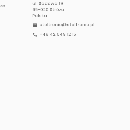
ul. Sadowa 19
ies
95-020 Stróża
Polska
stoltronic@stoltronic.pl
email
+48 42 649 12 15
call