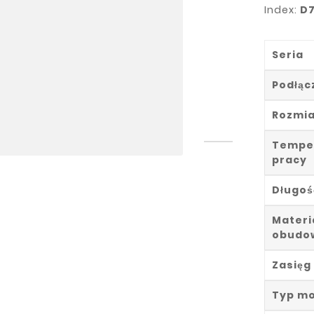
Index:
D7
Seria
Podłąc
Rozmia
Tempe
pracy
Długoś
Materi
obudo
Zasięg
Typ m