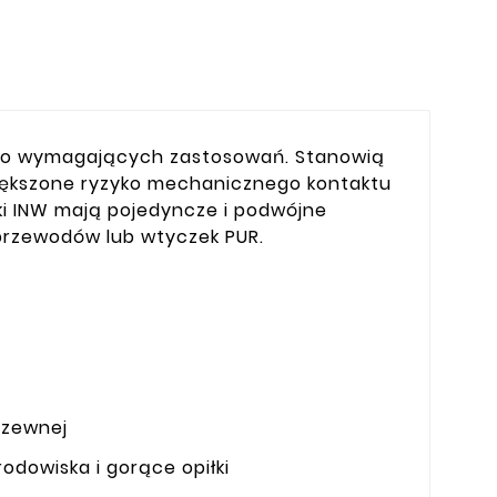
i do wymagających zastosowań. Stanowią
iększone ryzyko mechanicznego kontaktu
ki INW mają pojedyncze i podwójne
przewodów lub wtyczek PUR.
dzewnej
odowiska i gorące opiłki