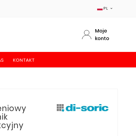
PL

Moje
konto
AS
KONTAKT
żeniowy
ik
kcyjny