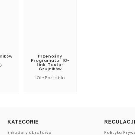
jników
Przenośny
Programator IO-
Link, Tester
G
Czujników
IOL-Portable
KATEGORIE
REGULACJ
Enkodery obrotowe
Polityka Pryw