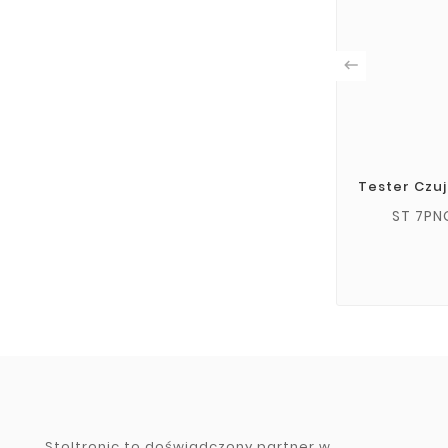

Tester Czu
ST 7PN
Stoltronic to doświadczony partner w