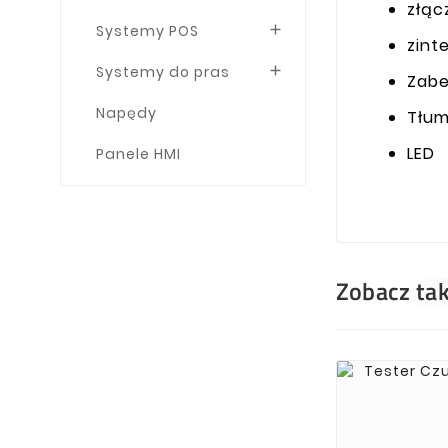
złąc
Systemy POS

zint
Systemy do pras

Zabe
Napędy
Tłum
LED
Panele HMI
Zobacz ta