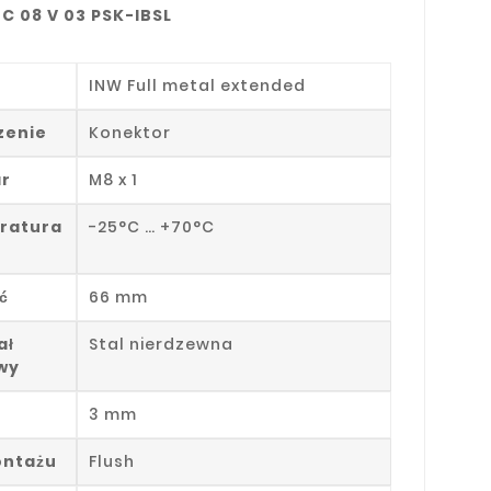
C 08 V 03 PSK-IBSL
INW Full metal extended
zenie
Konektor
r
M8 x 1
ratura
-25°C … +70°C
ć
66 mm
ał
Stal nierdzewna
wy
3 mm
ontażu
Flush