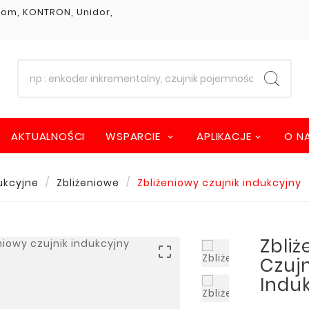
stom, KONTRON, Unidor,
AKTUALNOŚCI
WSPARCIE
APLIKACJE
O N
ukcyjne
Zbliżeniowe
Zbliżeniowy czujnik indukcyjny
Zbli

Czujn
Indu