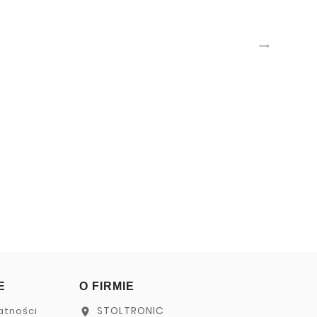

E
O FIRMIE
STOLTRONIC
atności
location_on