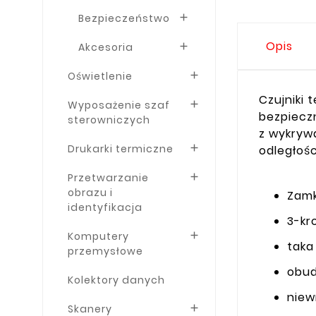
Bezpieczeństwo

Opis
Akcesoria

Oświetlenie

Czujniki
Wyposażenie szaf

bezpiecz
sterowniczych
z wykryw
Drukarki termiczne

odległoś
Przetwarzanie

obrazu i
Zamk
identyfikacja
3-kr
Komputery

taka
przemysłowe
obud
Kolektory danych
niew
Skanery
