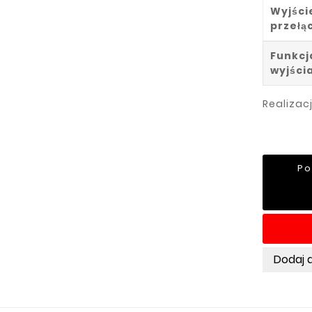
Wyjści
przełą
Funkcj
wyjści
Realizac
Po
Dodaj 