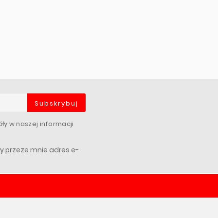
Subskrybuj
ły w naszej informacji
 przeze mnie adres e-