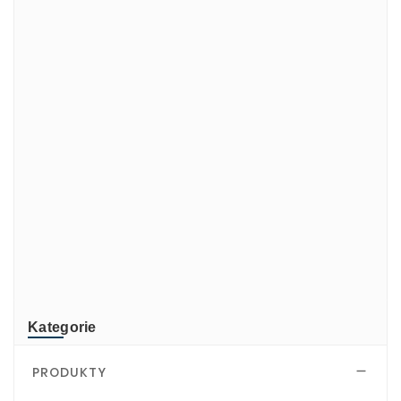
ADATA
CUSTOM
di-soric
ELMEKO
GeBE
KONTRON
Mindeo
NEWLAND
TR-Electronic
TRsystems
Kategorie
PRODUKTY
