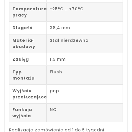
Temperatura
-25°C … +70°C
pracy
Długość
38,4 mm
Materiał
Stal nierdzewna
obudowy
Zasięg
1.5 mm
Typ
Flush
montażu
Wyjście
pnp
przełączające
Funkcja
NO
wyjścia
Realizacja zamówienia od 1 do 5 tygodni