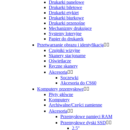
Drukarki panelowe
Drukarki biletowe
Drukarki etykiet
Drukarki biurkowe
Drukarki przenośne
Mechanizmy drukujące
Systemy loteryjne
Papier do drukarek
Przetwarzanie obrazu i identyfikacja


Czujniki wizyjne
Skanery stacjonarne
Oświetlacze
Ręczne skanery
Akcesoria


Soczewki
Akcesoria do CS60
Komputery przemysłowe


Płyty główne
Komputery
Archiwalne/Części zamienne
Akcesoria


Przemysłowe pamięci RAM
Przemysłowe dyski SSD


2,5"