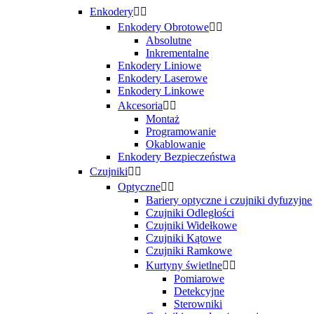
Enkodery


Enkodery Obrotowe


Absolutne
Inkrementalne
Enkodery Liniowe
Enkodery Laserowe
Enkodery Linkowe
Akcesoria


Montaż
Programowanie
Okablowanie
Enkodery Bezpieczeństwa
Czujniki


Optyczne


Bariery optyczne i czujniki dyfuzyjne
Czujniki Odległości
Czujniki Widełkowe
Czujniki Kątowe
Czujniki Ramkowe
Kurtyny świetlne


Pomiarowe
Detekcyjne
Sterowniki