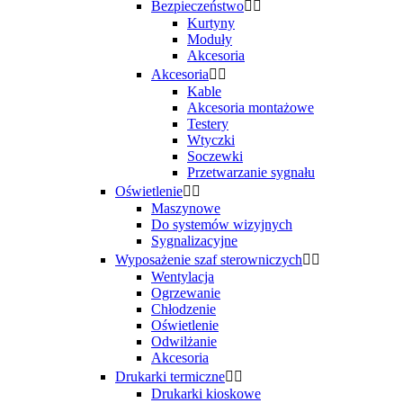
Bezpieczeństwo


Kurtyny
Moduły
Akcesoria
Akcesoria


Kable
Akcesoria montażowe
Testery
Wtyczki
Soczewki
Przetwarzanie sygnału
Oświetlenie


Maszynowe
Do systemów wizyjnych
Sygnalizacyjne
Wyposażenie szaf sterowniczych


Wentylacja
Ogrzewanie
Chłodzenie
Oświetlenie
Odwilżanie
Akcesoria
Drukarki termiczne


Drukarki kioskowe