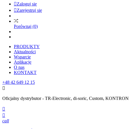

Zaloguj się

Zarejestruj się
Porównaj
(0)
PRODUKTY
Aktualności
Wsparcie
Aplikacje
O nas
KONTAKT
+48 42 649 12 15

Oficjalny dystrybutor - TR-Electronic, di-soric, Custom, KONTR


call