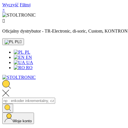
Wyczyść
Filtruj
×

Oficjalny dystrybutor - TR-Electronic, di-soric, Custom, KONTR
PL

PL
EN
UA
RO
Moje konto