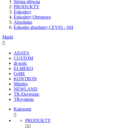
Strona główna
PRODUKTY
Enkodery
Enkodery Obrotowe
Absolutne
Enkoder absolutny CEV65 - SSI
Marki

ADATA
CUSTOM
di-soric
ELMEKO
GeBE
KONTRON
Mindeo
NEWLAND
TR-Electronic
TRsystems
Kategorie

PRODUKTY

