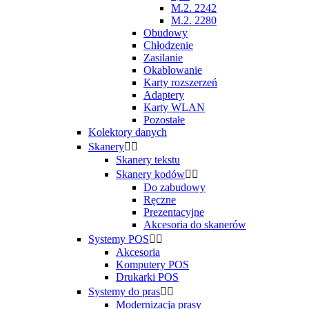
M.2. 2242
M.2. 2280
Obudowy
Chłodzenie
Zasilanie
Okablowanie
Karty rozszerzeń
Adaptery
Karty WLAN
Pozostałe
Kolektory danych
Skanery


Skanery tekstu
Skanery kodów


Do zabudowy
Ręczne
Prezentacyjne
Akcesoria do skanerów
Systemy POS


Akcesoria
Komputery POS
Drukarki POS
Systemy do pras


Modernizacja prasy