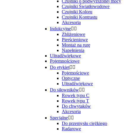
Czujniki o podwyższonej mocy
Czujniki Światłowodowe
Czujniki Koloru
Czujniki Kontrastu
Akcesoria
Indukcyjne


Zbliżeniowe
Pierścieniowe
Montaż na rurę
Napełnienia
Ultradźwiękowe
Pojemnościowe
Do etykiet


Pojemościowe
Optyczne
Ultradźwiękowe
Do siłowników


Rowek typu C
Rowek typu T
Do chwytaków
Akcesoria
Specjalne


Do przemysłu ciężkiego
Radarowe