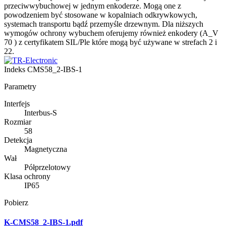
przeciwwybuchowej w jednym enkoderze. Mogą one z
powodzeniem być stosowane w kopalniach odkrywkowych,
systemach transportu bądź przemyśle drzewnym. Dla niższych
wymogów ochrony wybuchem oferujemy również enkodery (A_V
70 ) z certyfikatem SIL/Ple które mogą być używane w strefach 2 i
22.
Indeks
CMS58_2-IBS-1
Parametry
Interfejs
Interbus-S
Rozmiar
58
Detekcja
Magnetyczna
Wał
Półprzelotowy
Klasa ochrony
IP65
Pobierz
K-CMS58_2-IBS-1.pdf