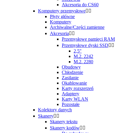
Akcesoria do CS60
Komputery przemysłowe


Płyty główne
Komputery
Archiwalne/Części zamienne
Akcesoria


Przemysłowe pamięci RAM
Przemysłowe dyski SSD


2,5"
M.2. 2242
M.2. 2280
Obudowy
Chłodzenie
Zasilanie
Okablowanie
Karty rozszerzeń
Adaptery
Karty WLAN
Pozostałe
Kolektory danych
Skanery


Skanery tekstu
Skanery kodów

