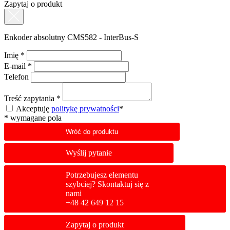
Zapytaj o produkt
Enkoder absolutny CMS582 - InterBus-S
Imię
*
E-mail
*
Telefon
Treść zapytania
*
Akceptuję
politykę prywatności
*
*
wymagane pola
Wróć do produktu
Wyślij pytanie
Potrzebujesz elementu
szybciej? Skontaktuj się z
nami
+48 42 649 12 15
Zapytaj o produkt