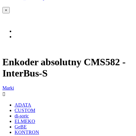
×
Enkoder absolutny CMS582 -
InterBus-S
Marki

ADATA
CUSTOM
di-soric
ELMEKO
GeBE
KONTRON