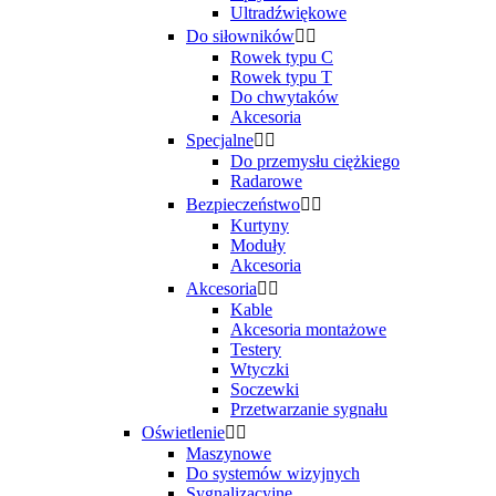
Ultradźwiękowe
Do siłowników


Rowek typu C
Rowek typu T
Do chwytaków
Akcesoria
Specjalne


Do przemysłu ciężkiego
Radarowe
Bezpieczeństwo


Kurtyny
Moduły
Akcesoria
Akcesoria


Kable
Akcesoria montażowe
Testery
Wtyczki
Soczewki
Przetwarzanie sygnału
Oświetlenie


Maszynowe
Do systemów wizyjnych
Sygnalizacyjne