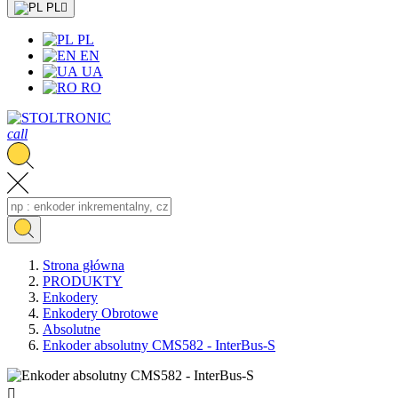
PL

PL
EN
UA
RO
call
Strona główna
PRODUKTY
Enkodery
Enkodery Obrotowe
Absolutne
Enkoder absolutny CMS582 - InterBus-S
