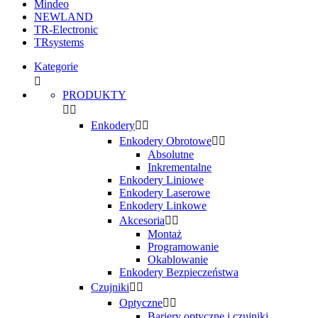
Mindeo
NEWLAND
TR-Electronic
TRsystems
Kategorie

PRODUKTY


Enkodery


Enkodery Obrotowe


Absolutne
Inkrementalne
Enkodery Liniowe
Enkodery Laserowe
Enkodery Linkowe
Akcesoria


Montaż
Programowanie
Okablowanie
Enkodery Bezpieczeństwa
Czujniki


Optyczne


Bariery optyczne i czujniki