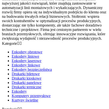
najwyższej jakości rozwiązań, które znajdują zastosowanie w
automatyzacji linii montażowych i wykańczających. Dynamiczny
rozwój firmy opiera się na indywidualnym podejściu do klienta oraz
na budowaniu trwałych relacji biznesowych. Stoltronic wspiera
swoich kontrahentów w optymalizacji procesów produkcyjnych,
dostarczając nie tylko komponenty, ale także fachowe doradztwo
techniczne i projektowe. Firma jest cenionym partnerem w wielu
branżach przemysłowych, oferując innowacyjne rozwiązania, które
zwiększają wydajność i niezawodność procesów produkcyjnych.
Kategorie


Enkodery obrotowe
Enkodery liniowe
Enkodery laserowe
Enkodery linkowe
Enkodery bezpieczeństwa
Drukarki biletowe
Drukarki kioskowe
Drukarki panelowe
Drukarki termiczne
Enkodery
Komputery przemysłowe
Kurtyny świetlne