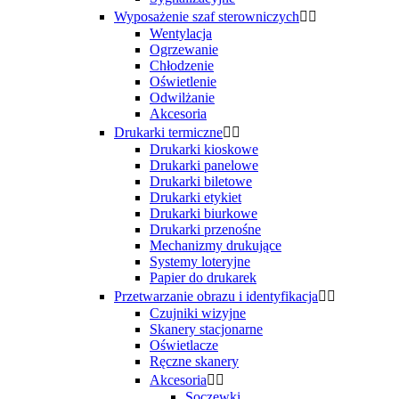
Wyposażenie szaf sterowniczych


Wentylacja
Ogrzewanie
Chłodzenie
Oświetlenie
Odwilżanie
Akcesoria
Drukarki termiczne


Drukarki kioskowe
Drukarki panelowe
Drukarki biletowe
Drukarki etykiet
Drukarki biurkowe
Drukarki przenośne
Mechanizmy drukujące
Systemy loteryjne
Papier do drukarek
Przetwarzanie obrazu i identyfikacja


Czujniki wizyjne
Skanery stacjonarne
Oświetlacze
Ręczne skanery
Akcesoria


Soczewki