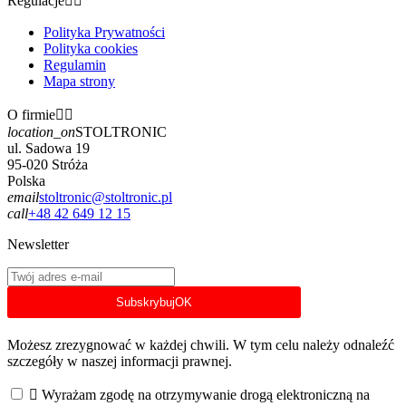
Regulacje


Polityka Prywatności
Polityka cookies
Regulamin
Mapa strony
O firmie


location_on
STOLTRONIC
ul. Sadowa 19
95-020 Stróża
Polska
email
stoltronic@stoltronic.pl
call
+48 42 649 12 15
Newsletter
Subskrybuj
OK
Możesz zrezygnować w każdej chwili. W tym celu należy odnaleźć
szczegóły w naszej informacji prawnej.

Wyrażam zgodę na otrzymywanie drogą elektroniczną na