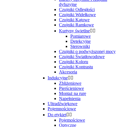
dyfuzyjne
Czujniki Odległości
Czujniki Widełkowe
Czujniki Kątowe
Czujniki Ramkowe
Kurtyny świetlne


Pomiarowe
Detekcyjne
Sterowniki
Czujniki o podwyższonej mocy
Czujniki Światłowodowe
Czujniki Koloru
Czujniki Kontrastu
Akcesoria
Indukcyjne


Zbliżeniowe
Pierścieniowe
Montaż na rurę
Napełnienia
Ultradźwiękowe
Pojemnościowe
Do etykiet


Pojemościowe
Optyczne