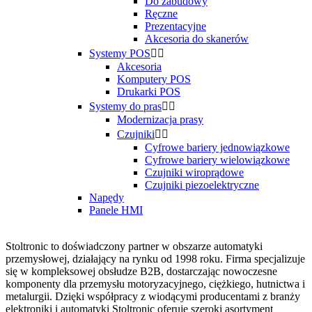
Do zabudowy
Ręczne
Prezentacyjne
Akcesoria do skanerów
Systemy POS


Akcesoria
Komputery POS
Drukarki POS
Systemy do pras


Modernizacja prasy
Czujniki


Cyfrowe bariery jednowiązkowe
Cyfrowe bariery wielowiązkowe
Czujniki wiroprądowe
Czujniki piezoelektryczne
Napędy
Panele HMI
Stoltronic to doświadczony partner w obszarze automatyki
przemysłowej, działający na rynku od 1998 roku. Firma specjalizuje
się w kompleksowej obsłudze B2B, dostarczając nowoczesne
komponenty dla przemysłu motoryzacyjnego, ciężkiego, hutnictwa i
metalurgii. Dzięki współpracy z wiodącymi producentami z branży
elektroniki i automatyki Stoltronic oferuje szeroki asortyment