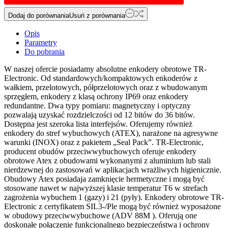
Dodaj do porównania
Usuń z porównania
Opis
Parametry
Do pobrania
W naszej ofercie posiadamy absolutne enkodery obrotowe TR-
Electronic. Od standardowych/kompaktowych enkoderów z
wałkiem, przelotowych, półprzelotowych oraz z wbudowanym
sprzęgłem, enkodery z klasą ochrony IP69 oraz enkodery
redundantne. Dwa typy pomiaru: magnetyczny i optyczny
pozwalają uzyskać rozdzielczości od 12 bitów do 36 bitów.
Dostępna jest szeroka lista interfejsów. Oferujemy również
enkodery do stref wybuchowych (ATEX), narażone na agresywne
warunki (INOX) oraz z pakietem „Seal Pack”. TR-Electronic,
producent obudów przeciwwybuchowych oferuje enkodery
obrotowe Atex z obudowami wykonanymi z aluminium lub stali
nierdzewnej do zastosowań w aplikacjach wrażliwych higienicznie.
Obudowy Atex posiadaja zamknięcie hermetyczne i mogą być
stosowane nawet w najwyższej klasie temperatur T6 w strefach
zagrożenia wybuchem 1 (gazy) i 21 (pyły). Enkodery obrotowe TR-
Electronic z certyfikatem SIL3-/Ple mogą być również wyposażone
w obudowy przeciwwybuchowe (ADV 88M ). Oferują one
doskonałe połączenie funkcjonalnego bezpieczeństwa i ochrony