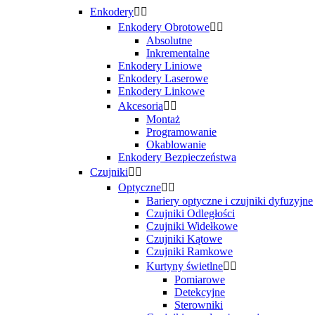
Enkodery


Enkodery Obrotowe


Absolutne
Inkrementalne
Enkodery Liniowe
Enkodery Laserowe
Enkodery Linkowe
Akcesoria


Montaż
Programowanie
Okablowanie
Enkodery Bezpieczeństwa
Czujniki


Optyczne


Bariery optyczne i czujniki dyfuzyjne
Czujniki Odległości
Czujniki Widełkowe
Czujniki Kątowe
Czujniki Ramkowe
Kurtyny świetlne


Pomiarowe
Detekcyjne
Sterowniki