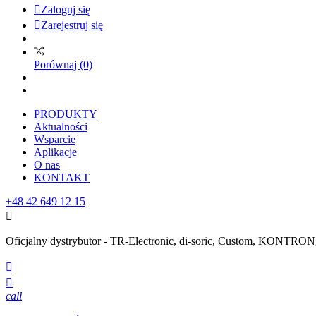

Zaloguj się

Zarejestruj się
Porównaj
(0)
PRODUKTY
Aktualności
Wsparcie
Aplikacje
O nas
KONTAKT
+48 42 649 12 15

Oficjalny dystrybutor - TR-Electronic, di-soric, Custom, KONTR


call