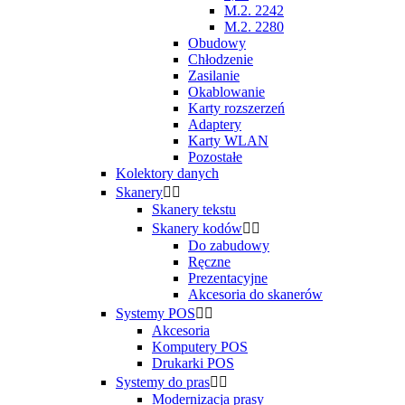
M.2. 2242
M.2. 2280
Obudowy
Chłodzenie
Zasilanie
Okablowanie
Karty rozszerzeń
Adaptery
Karty WLAN
Pozostałe
Kolektory danych
Skanery


Skanery tekstu
Skanery kodów


Do zabudowy
Ręczne
Prezentacyjne
Akcesoria do skanerów
Systemy POS


Akcesoria
Komputery POS
Drukarki POS
Systemy do pras


Modernizacja prasy