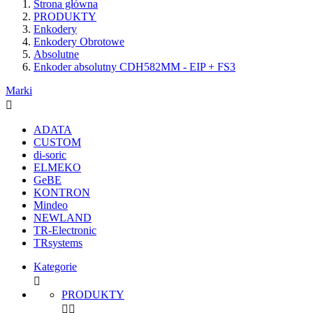
Strona główna
PRODUKTY
Enkodery
Enkodery Obrotowe
Absolutne
Enkoder absolutny CDH582MM - EIP + FS3
Marki

ADATA
CUSTOM
di-soric
ELMEKO
GeBE
KONTRON
Mindeo
NEWLAND
TR-Electronic
TRsystems
Kategorie

PRODUKTY

