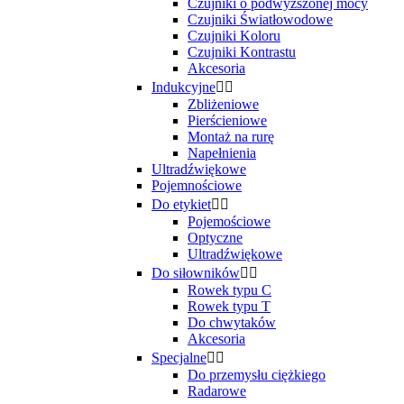
Czujniki o podwyższonej mocy
Czujniki Światłowodowe
Czujniki Koloru
Czujniki Kontrastu
Akcesoria
Indukcyjne


Zbliżeniowe
Pierścieniowe
Montaż na rurę
Napełnienia
Ultradźwiękowe
Pojemnościowe
Do etykiet


Pojemościowe
Optyczne
Ultradźwiękowe
Do siłowników


Rowek typu C
Rowek typu T
Do chwytaków
Akcesoria
Specjalne


Do przemysłu ciężkiego
Radarowe