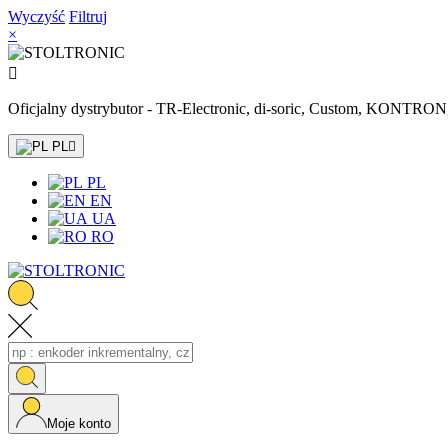
Wyczyść
Filtruj
×

Oficjalny dystrybutor - TR-Electronic, di-soric, Custom, KONTR
PL

PL
EN
UA
RO
Moje konto