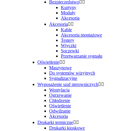
Bezpieczeństwo


Kurtyny
Moduły
Akcesoria
Akcesoria


Kable
Akcesoria montażowe
Testery
Wtyczki
Soczewki
Przetwarzanie sygnału
Oświetlenie


Maszynowe
Do systemów wizyjnych
Sygnalizacyjne
Wyposażenie szaf sterowniczych


Wentylacja
Ogrzewanie
Chłodzenie
Oświetlenie
Odwilżanie
Akcesoria
Drukarki termiczne


Drukarki kioskowe