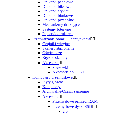
Drukarki panelowe
Drukarki biletowe
Drukarki etykiet
Drukarki biurkowe
Drukarki przenośne
Mechanizmy drukujące
Systemy loteryjne
Papier do drukarek
Przetwarzanie obrazu i identyfikacja


Czujniki wizyjne
Skanery stacjonarne
Oświetlacze
Ręczne skanery
Akcesoria


Soczewki
Akcesoria do CS60
Komputery przemysłowe


Płyty główne
Komputery
Archiwalne/Części zamienne
Akcesoria


Przemysłowe pamięci RAM
Przemysłowe dyski SSD


2,5"