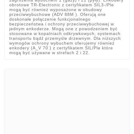
obrotowe TR-Electronic z certyfikatem SIL3-/Ple
mogą być również wyposażone w obudowy
przeciwwybuchowe (ADV 88M ). Oferują one
doskonałe połączenie funkcjonalnego
bezpieczeństwa i ochrony przeciwwybuchowej w
jednym enkoderze. Mogą one z powodzeniem być
stosowane w kopalniach odkrywkowych, systemach
transportu bądź przemyśle drzewnym. Dla niższych
wymogów ochrony wybuchem oferujemy również
enkodery (A_V 70 ) z certyfikatem SIL/Ple które
mogą być używane w strefach 2 i 22.
Marki
ADATA
CUSTOM
di-soric
ELMEKO
GeBE
KONTRON