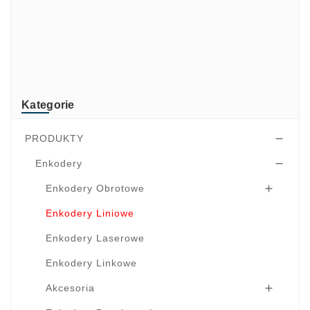
Mindeo
NEWLAND
TR-Electronic
TRsystems
Kategorie
PRODUKTY

Enkodery

Enkodery Obrotowe

Enkodery Liniowe
Enkodery Laserowe
Enkodery Linkowe
Akcesoria
