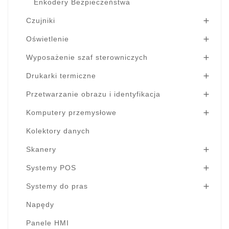
Enkodery Bezpieczeństwa
Czujniki

Oświetlenie

Wyposażenie szaf sterowniczych

Drukarki termiczne

Przetwarzanie obrazu i identyfikacja

Komputery przemysłowe

Kolektory danych
Skanery

Systemy POS

Systemy do pras

Napędy
Panele HMI