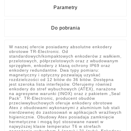
Parametry
Do pobrania
W naszej ofercie posiadamy absolutne enkodery
obrotowe TR-Electronic. Od
standardowych/kompaktowych enkoderów z wałkiem,
przelotowych, półprzelotowych oraz z wbudowanym
sprzęgłem, enkodery z klasą ochrony IP69 oraz
enkodery redundantne. Dwa typy pomiaru:
magnetyczny i optyczny pozwalają uzyskać
rozdzielczości od 12 bitów do 36 bitów. Dostępna
jest szeroka lista interfejsów. Oferujemy również
enkodery do stref wybuchowych (ATEX), narażone
na agresywne warunki (INOX) oraz z pakietem „Seal
Pack”. TR-Electronic, producent obudów
przeciwwybuchowych oferuje enkodery obrotowe
Atex z obudowami wykonanymi z aluminium lub stali
nierdzewnej do zastosowań w aplikacjach wrażliwych
higienicznie. Obudowy Atex posiadaja zamknięcie
hermetyczne i mogą być stosowane nawet w
najwyższej klasie temperatur T6 w strefach
zagrożenia wybuchem 1 (gazy) i 21 (pyły). Enkodery