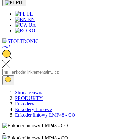
PL

PL
EN
UA
RO
call
Strona główna
PRODUKTY
Enkodery
Enkodery Liniowe
Enkoder liniowy LMP48 - CO
