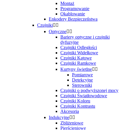
Montaż
Programowanie
Okablowanie
Enkodery Bezpieczeństwa
Czujniki


Optyczne


Bariery optyczne i czujniki
dyfuzyjne
Czujniki Odległości
Czujniki Widełkowe
Czujniki Kątowe
Czujniki Ramkowe
Kurtyny świetlne


Pomiarowe
Detekcyjne
Sterowniki
Czujniki o podwyższonej mocy
Czujniki Światłowodowe
Czujniki Koloru
Czujniki Kontrastu
Akcesoria
Indukcyjne


Zbliżeniowe
Pierścieniowe