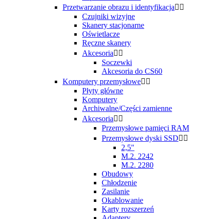
Przetwarzanie obrazu i identyfikacja


Czujniki wizyjne
Skanery stacjonarne
Oświetlacze
Ręczne skanery
Akcesoria


Soczewki
Akcesoria do CS60
Komputery przemysłowe


Płyty główne
Komputery
Archiwalne/Części zamienne
Akcesoria


Przemysłowe pamięci RAM
Przemysłowe dyski SSD


2,5"
M.2. 2242
M.2. 2280
Obudowy
Chłodzenie
Zasilanie
Okablowanie
Karty rozszerzeń
Adaptery