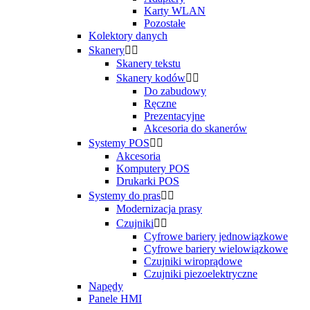
Karty WLAN
Pozostałe
Kolektory danych
Skanery


Skanery tekstu
Skanery kodów


Do zabudowy
Ręczne
Prezentacyjne
Akcesoria do skanerów
Systemy POS


Akcesoria
Komputery POS
Drukarki POS
Systemy do pras


Modernizacja prasy
Czujniki


Cyfrowe bariery jednowiązkowe
Cyfrowe bariery wielowiązkowe
Czujniki wiroprądowe
Czujniki piezoelektryczne
Napędy
Panele HMI