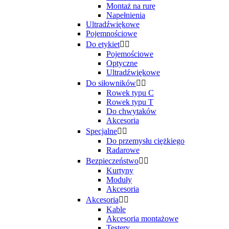
Montaż na rurę
Napełnienia
Ultradźwiękowe
Pojemnościowe
Do etykiet


Pojemościowe
Optyczne
Ultradźwiękowe
Do siłowników


Rowek typu C
Rowek typu T
Do chwytaków
Akcesoria
Specjalne


Do przemysłu ciężkiego
Radarowe
Bezpieczeństwo


Kurtyny
Moduły
Akcesoria
Akcesoria


Kable
Akcesoria montażowe
Testery