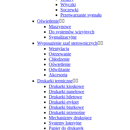
Wtyczki
Soczewki
Przetwarzanie sygnału
Oświetlenie


Maszynowe
Do systemów wizyjnych
Sygnalizacyjne
Wyposażenie szaf sterowniczych


Wentylacja
Ogrzewanie
Chłodzenie
Oświetlenie
Odwilżanie
Akcesoria
Drukarki termiczne


Drukarki kioskowe
Drukarki panelowe
Drukarki biletowe
Drukarki etykiet
Drukarki biurkowe
Drukarki przenośne
Mechanizmy drukujące
Systemy loteryjne
Papier do drukarek