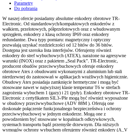
Parametry
Do pobrania
W naszej ofercie posiadamy absolutne enkodery obrotowe TR-
Electronic. Od standardowych/kompaktowych enkoderów z
wałkiem, przelotowych, półprzelotowych oraz z wbudowanym
sprzęgłem, enkodery z klasą ochrony IP69 oraz enkodery
redundantne. Dwa typy pomiaru: magnetyczny i optyczny
pozwalają uzyskać rozdzielczości od 12 bitów do 36 bitów.
Dostępna jest szeroka lista interfejsów. Oferujemy również
enkodery do stref wybuchowych (ATEX), narażone na agresywne
warunki (INOX) oraz z pakietem „Seal Pack”. TR-Electronic,
producent obudów przeciwwybuchowych oferuje enkodery
obrotowe Atex z obudowami wykonanymi z aluminium lub stali
nierdzewnej do zastosowań w aplikacjach wrażliwych higienicznie.
Obudowy Atex posiadaja zamknięcie hermetyczne i mogą być
stosowane nawet w najwyższej klasie temperatur T6 w strefach
zagrożenia wybuchem 1 (gazy) i 21 (pyły). Enkodery obrotowe TR-
Electronic z certyfikatem SIL3-/Ple mogą być również wyposażone
w obudowy przeciwwybuchowe (ADV 88M ). Oferują one
doskonałe połączenie funkcjonalnego bezpieczeństwa i ochrony
przeciwwybuchowej w jednym enkoderze. Mogą one z
powodzeniem być stosowane w kopalniach odkrywkowych,
systemach transportu bądź przemyśle drzewnym. Dla niższych
wymogów ochrony wybuchem oferujemy również enkodery (A_V