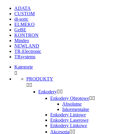
ADATA
CUSTOM
di-soric
ELMEKO
GeBE
KONTRON
Mindeo
NEWLAND
TR-Electronic
TRsystems
Kategorie

PRODUKTY


Enkodery


Enkodery Obrotowe


Absolutne
Inkrementalne
Enkodery Liniowe
Enkodery Laserowe
Enkodery Linkowe
Akcesoria

