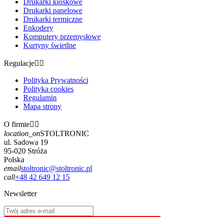
Drukarki kioskowe
Drukarki panelowe
Drukarki termiczne
Enkodery
Komputery przemysłowe
Kurtyny świetlne
Regulacje


Polityka Prywatności
Polityka cookies
Regulamin
Mapa strony
O firmie


location_on
STOLTRONIC
ul. Sadowa 19
95-020 Stróża
Polska
email
stoltronic@stoltronic.pl
call
+48 42 649 12 15
Newsletter