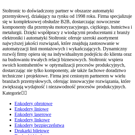
Stoltronic to doświadczony partner w obszarze automatyki
przemysłowej, działający na rynku od 1998 roku. Firma specjalizuje
się w kompleksowej obsłudze B2B, dostarczając nowoczesne
komponenty dla przemysłu motoryzacyjnego, ciężkiego, hutnictwa i
metalurgii. Dzięki współpracy z wiodącymi producentami z branży
elektroniki i automatyki Stoltronic oferuje szeroki asortyment
najwyższej jakości rozwiązań, które znajdują zastosowanie w
automatyzacji linii montażowych i wykańczających. Dynamiczny
rozwój firmy opiera się na indywidualnym podejściu do klienta oraz
na budowaniu trwałych relacji biznesowych. Stoltronic wspiera
swoich kontrahentów w optymalizacji procesów produkcyjnych,
dostarczając nie tylko komponenty, ale także fachowe doradztwo
techniczne i projektowe. Firma jest cenionym partnerem w wielu
branżach przemysłowych, oferując innowacyjne rozwiązania, które
zwiększają wydajność i niezawodność procesów produkcyjnych.
Kategorie


Enkodery obrotowe
Enkodery liniowe
Enkodery laserowe
Enkodery linkowe
Enkodery bezpieczeństwa
Drukarki biletowe