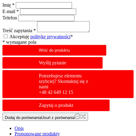
Imię
*
E-mail
*
Telefon
Treść zapytania
*
Akceptuję
politykę prywatności
*
*
wymagane pola
Wróć do produktu
Wyślij pytanie
Potrzebujesz elementu
szybciej? Skontaktuj się z
nami
+48 42 649 12 15
Zapytaj o produkt
Dodaj do porównania
Usuń z porównania
Opis
Proponowane produkty