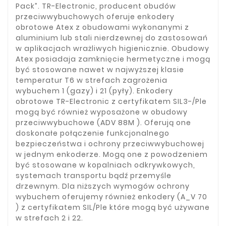
Pack”. TR-Electronic, producent obudów
przeciwwybuchowych oferuje enkodery
obrotowe Atex z obudowami wykonanymi z
aluminium lub stali nierdzewnej do zastosowań
w aplikacjach wrażliwych higienicznie. Obudowy
Atex posiadaja zamknięcie hermetyczne i mogą
być stosowane nawet w najwyższej klasie
temperatur T6 w strefach zagrożenia
wybuchem 1 (gazy) i 21 (pyły). Enkodery
obrotowe TR-Electronic z certyfikatem SIL3-/Ple
mogą być również wyposażone w obudowy
przeciwwybuchowe (ADV 88M ). Oferują one
doskonałe połączenie funkcjonalnego
bezpieczeństwa i ochrony przeciwwybuchowej
w jednym enkoderze. Mogą one z powodzeniem
być stosowane w kopalniach odkrywkowych,
systemach transportu bądź przemyśle
drzewnym. Dla niższych wymogów ochrony
wybuchem oferujemy również enkodery (A_V 70
) z certyfikatem SIL/Ple które mogą być używane
w strefach 2 i 22.