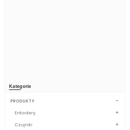
di-soric
ELMEKO
GeBE
KONTRON
Mindeo
NEWLAND
TR-Electronic
TRsystems
Kategorie
PRODUKTY

Enkodery

Czujniki
