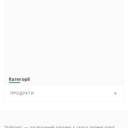
CUSTOM
di-soric
ELMEKO
GeBE
KONTRON
Mindeo
NEWLAND
TR-Electronic
TRsystems
Категорії
ПРОДУКТИ

Stoltronic — досвідчений партнер у галузі промислової