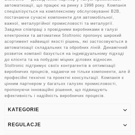
автоматизації, що працює на ринку з 1998 року. Компанія
спеціалізується на комплексному обслуговуванні B2B,
постачаючи сучасні компоненти для автомобільної,
важкої, металургійної промисловості та металургії.
Завдяки співпраці з провідними виробниками в галузі
електроніки та автоматики Stoltronic пропонує широкий
асортимент найвищої якості рішень, які застосовуються в
автоматизації складальних та обробних ліній. Динамічний
розвиток компанії базується на індивідуальному підході
до клієнта та на побудові міцних ділових відносин.
Stoltronic підтримує своїх контрагентів в оптимізації
виробничих процесів, надаючи не тільки компоненти, але й
професійні технічні та проектні консультації. Компанія є
цінним партнером у багатьох галузях промисловості,
пропонуючи інноваційні рішення, що підвищують
ефективність і надійність виробничих процесів.

KATEGORIE

REGULACJE