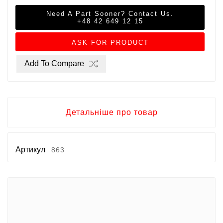
Need A Part Sooner? Contact Us.
+48 42 649 12 15
ASK FOR PRODUCT
Add To Compare
Детальніше про товар
Артикул
863
Бренди
ADATA