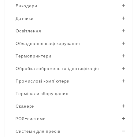
Енкодери

Датчики

Освітлення

Обладнання шаф керування

Термопринтери

Обробка зображень та ідентифікація

Промислові комп'ютери

Термінали збору даних
Сканери

POS-системи

Системи для пресів
