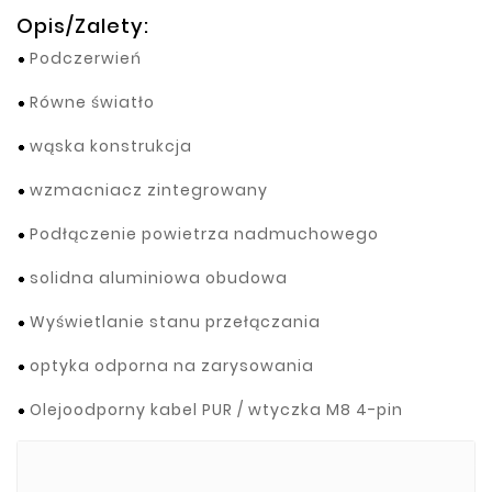
Opis/Zalety:
Podczerwień
Równe światło
wąska konstrukcja
wzmacniacz zintegrowany
Podłączenie powietrza nadmuchowego
solidna aluminiowa obudowa
Wyświetlanie stanu przełączania
optyka odporna na zarysowania
Olejoodporny kabel PUR / wtyczka M8 4-pin
Бренди