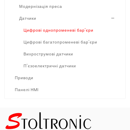
Модернізація преса
Датчики

Цифрові однопроменеві бар'єри
Цифрові багатопроменеві бар'єри
Вихрострумові датчики
П'єзоелектричні датчики
Приводи
Панелі HMI