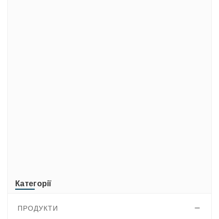
ADATA
CUSTOM
di-soric
ELMEKO
GeBE
KONTRON
Mindeo
NEWLAND
TR-Electronic
TRsystems
Категорії
ПРОДУКТИ
