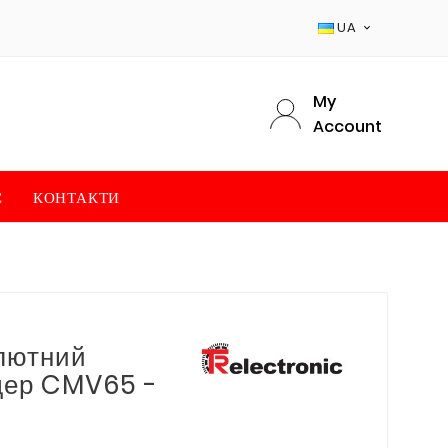
UA

My
Account
С
КОНТАКТИ
лютний
дер CMV65 -