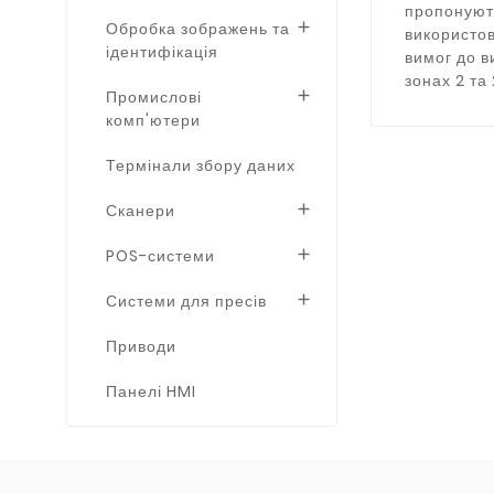
пропонують
Обробка зображень та

використов
ідентифікація
вимог до в
зонах 2 та 
Промислові

комп'ютери
Термінали збору даних
Сканери

POS-системи

Системи для пресів

Приводи
Панелі HMI