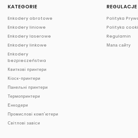
KATEGORIE
REGULACJE
Enkodery obrotowe
Polityka Pryw
Enkodery liniowe
Polityka cook
Enkodery laserowe
Regulamin
Enkodery linkowe
Мапа сайту
Enkodery
bezpieczeństwa
Квиткові принтери
Кіоск-принтери
Панельні принтери
Термопринтери
Енкодери
Промислові комп'ютери
Світлові завіси