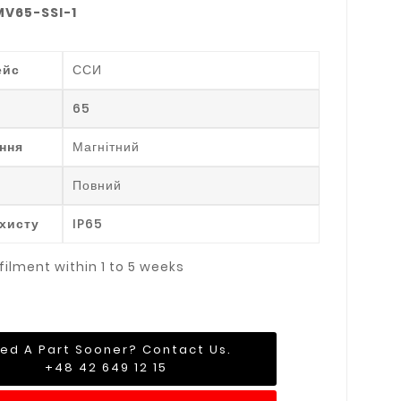
V65-SSI-1
ейс
ССИ
65
ння
Магнітний
Повний
ахисту
IP65
filment within 1 to 5 weeks
ed A Part Sooner? Contact Us.
+48 42 649 12 15