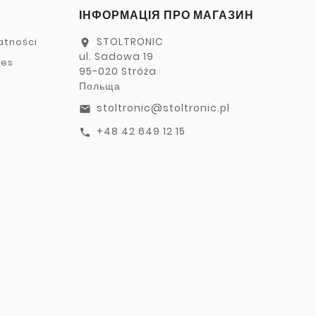
ІНФОРМАЦІЯ ПРО МАГАЗИН
STOLTRONIC
atności
location_on
ul. Sadowa 19
ies
95-020 Stróża
Польща
stoltronic@stoltronic.pl
email
+48 42 649 12 15
call