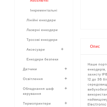
Абсолютні
Інкрементальні
Лінійні енкодери
Лазерні енкодери
Тросові енкодери
Опис
Аксесуари

Енкодери безпеки
Наше портф
Датчики

енкодерів,
захисту IP
Освітлення

12 до 36 б
середовищ 
Обладнання шаф

вибухобезп
керування
використан
найвищому 
Термопринтери

Electronic