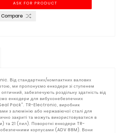
ASK FOR PRODUCT
o Compare
nic. Від стандартних/компактних валових
уфтою, ми пропонуємо енкодери зі ступенем
 оптичний, забезпечують роздільну здатність від
нуємо енкодери для вибухонебезпечних
Seal Pack". TR-Electronic, виробник
ами з алюмінію або нержавіючої сталі для
тично закриті та можуть використовуватися в
) та 21 (пил). Поворотні енкодери TR-
бухобезпечними корпусами (ADV 88M). Вони