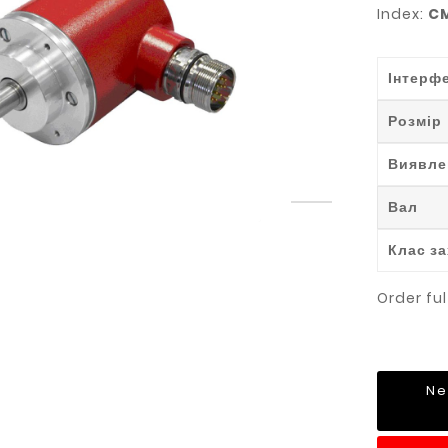
Index:
CM
Інтерф
Розмір
Виявле
Вал
Клас з
Order ful
Ne