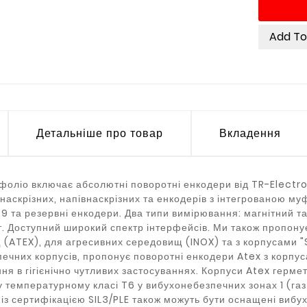
Add T
Детальніше про товар
Вкладення
оліо включає абсолютні поворотні енкодери від TR-Electro
 наскрізних, напівнаскрізних та енкодерів з інтегрованою м
69 та резервні енкодери. Два типи вимірювання: магнітний та
іт. Доступний широкий спектр інтерфейсів. Ми також пропо
(ATEX), для агресивних середовищ (INOX) та з корпусами "
ечних корпусів, пропонує поворотні енкодери Atex з корпус
ня в гігієнічно чутливих застосуваннях. Корпуси Atex герме
температурному класі T6 у вибухонебезпечних зонах 1 (гази
 із сертифікацією SIL3/PLE також можуть бути оснащені ви