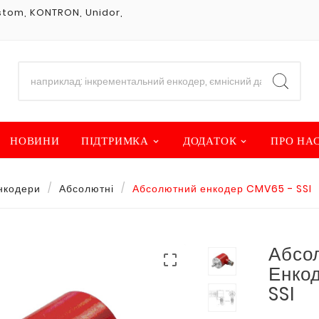
Custom, KONTRON, Unidor,
НОВИНИ
ПІДТРИМКА
ДОДАТОК
ПРО НА
енкодери
Абсолютні
Абсолютний енкодер CMV65 - SSI
Абсо

Енко
SSI